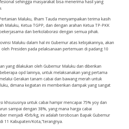
ofesional sehingga masyarakat bisa menerima hasil yang
.
Pertanian Maluku, Ilham Tauda menyampaikan terima kasih
rah Maluku, Ketua TGPP, dan dengan arahan Ketua TP-PKK
 bekerjasama dan berkolaborasi dengan semua pihak.
ovinsi Maluku dalam hal ini Gubernur atas kebijakannya, akan
 oleh Presiden pada pelaksanaan pertemuan di padang 10
an yang dilakukan oleh Gubernur Maluku dan diberikan
beberapa opd lainnya, untuk melaksanakan yang pertama
, melalui Gerakan tanam cabai dan bawang merah untuk
Maluku, dimana kegiatan ini memberikan dampak yang sangat
lasi khsususnya untuk cabai hampir mencapai 75% yoy dan
turun sampai dengan 38%, yang mana harga cabai
er menjadi 45rb/kg, ini adalah terobosan Bapak Gubernur
di 11 Kabupaten/Kota,”terangnya.