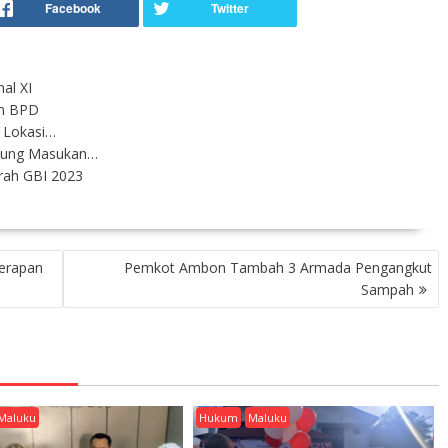
al XI
Dan BPD
u Lokasi…
pung Masukan…
rah GBI 2023
n
nerapan
Pemkot Ambon Tambah 3 Armada Pengangkut
Sampah
Maluku
Hukum
Maluku