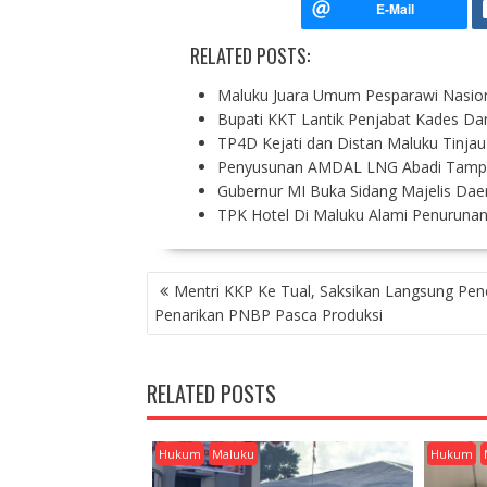
RELATED POSTS:
Maluku Juara Umum Pesparawi Nasion
Bupati KKT Lantik Penjabat Kades 
TP4D Kejati dan Distan Maluku Tinja
Penyusunan AMDAL LNG Abadi Tam
Gubernur MI Buka Sidang Majelis Dae
TPK Hotel Di Maluku Alami Penuruna
P
Mentri KKP Ke Tual, Saksikan Langsung Pe
O
Penarikan PNBP Pasca Produksi
S
T
N
RELATED POSTS
A
V
I
Hukum
Maluku
Hukum
G