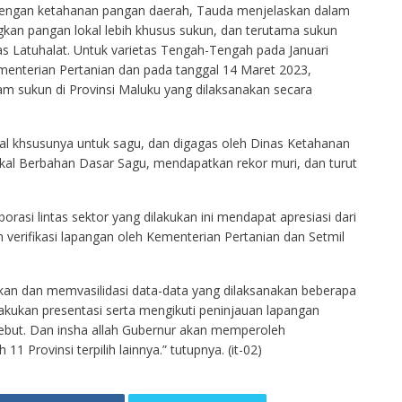
dengan ketahanan pangan daerah, Tauda menjelaskan dalam
gkan pangan lokal lebih khusus sukun, dan terutama sukun
s Latuhalat. Untuk varietas Tengah-Tengah pada Januari
ementerian Pertanian dan pada tanggal 14 Maret 2023,
 sukun di Provinsi Maluku yang dilaksanakan secara
okal khsusunya untuk sagu, dan digagas oleh Dinas Ketahanan
kal Berbahan Dasar Sagu, mendapatkan rekor muri, dan turut
rasi lintas sektor yang dilakukan ini mendapat apresiasi dari
 verifikasi lapangan oleh Kementerian Pertanian dan Setmil
ikan dan memvasilidasi data-data yang dilaksanakan beberapa
lakukan presentasi serta mengikuti peninjauan lapangan
ersebut. Dan insha allah Gubernur akan memperoleh
1 Provinsi terpilih lainnya.” tutupnya. (it-02)