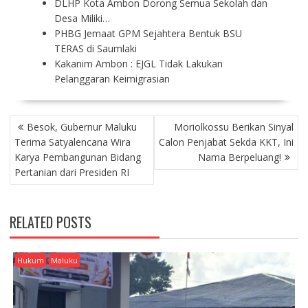
DLHP Kota Ambon Dorong Semua Sekolah dan
Desa Miliki…
PHBG Jemaat GPM Sejahtera Bentuk BSU
TERAS di Saumlaki
Kakanim Ambon : EJGL Tidak Lakukan
Pelanggaran Keimigrasian
P
Besok, Gubernur Maluku
Moriolkossu Berikan Sinyal
O
Terima Satyalencana Wira
Calon Penjabat Sekda KKT, Ini
S
Karya Pembangunan Bidang
Nama Berpeluang!
T
Pertanian dari Presiden RI
N
A
V
RELATED POSTS
I
G
A
Hukum
Maluku
T
I
O