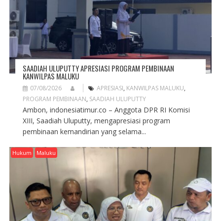
N
SAADIAH ULUPUTTY APRESIASI PROGRAM PEMBINAAN
KANWILPAS MALUKU
07/08/2026
APRESIASI
,
KANWILPAS MALUKU
,
PROGRAM PEMBINAAN
,
SAADIAH ULUPUTTY
Ambon, indonesiatimur.co – Anggota DPR RI Komisi
XIII, Saadiah Uluputty, mengapresiasi program
pembinaan kemandirian yang selama...
Hukum
Maluku