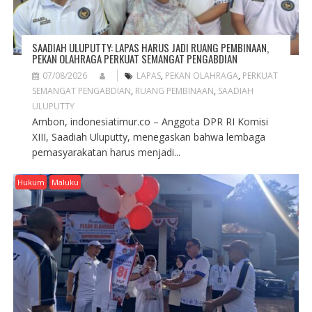
SAADIAH ULUPUTTY: LAPAS HARUS JADI RUANG PEMBINAAN,
PEKAN OLAHRAGA PERKUAT SEMANGAT PENGABDIAN
07/08/2026
LAPAS
,
PEKAN OLAHRAGA
,
PERKUAT
SEMANGAT PENGABDIAN
,
RUANG PEMBINAAN
,
SAADIAH
ULUPUTTY
Ambon, indonesiatimur.co – Anggota DPR RI Komisi
XIII, Saadiah Uluputty, menegaskan bahwa lembaga
pemasyarakatan harus menjadi...
Hukum
Maluku