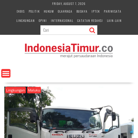
S
FRIDAY, AUGUST 7, 2026
k
EKBIS
POLITIK
HUKUM
OLAHRAGA
BUDAYA
IPTEK
PARIWISATA
i
LINGKUNGAN
OPINI
INTERNASIONAL
CATATAN REDAKSI
LAIN-LAIN
p
t
o
c
o
n
t
e
n
t
Lingkungan
Maluku