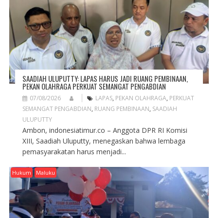
SAADIAH ULUPUTTY: LAPAS HARUS JADI RUANG PEMBINAAN,
PEKAN OLAHRAGA PERKUAT SEMANGAT PENGABDIAN
07/08/2026
LAPAS
,
PEKAN OLAHRAGA
,
PERKUAT
SEMANGAT PENGABDIAN
,
RUANG PEMBINAAN
,
SAADIAH
ULUPUTTY
Ambon, indonesiatimur.co – Anggota DPR RI Komisi
XIII, Saadiah Uluputty, menegaskan bahwa lembaga
pemasyarakatan harus menjadi...
Hukum
Maluku