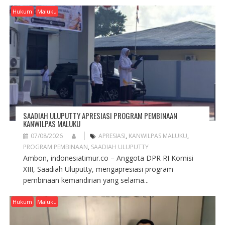
A
Hukum
Maluku
T
I
O
N
SAADIAH ULUPUTTY APRESIASI PROGRAM PEMBINAAN
KANWILPAS MALUKU
07/08/2026
APRESIASI
,
KANWILPAS MALUKU
,
PROGRAM PEMBINAAN
,
SAADIAH ULUPUTTY
Ambon, indonesiatimur.co – Anggota DPR RI Komisi
XIII, Saadiah Uluputty, mengapresiasi program
pembinaan kemandirian yang selama...
Hukum
Maluku