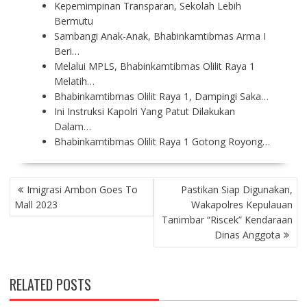
Kepemimpinan Transparan, Sekolah Lebih
Bermutu
Sambangi Anak-Anak, Bhabinkamtibmas Arma I
Beri…
Melalui MPLS, Bhabinkamtibmas Olilit Raya 1
Melatih…
Bhabinkamtibmas Olilit Raya 1, Dampingi Saka…
Ini Instruksi Kapolri Yang Patut Dilakukan
Dalam…
Bhabinkamtibmas Olilit Raya 1 Gotong Royong…
P
Imigrasi Ambon Goes To
Pastikan Siap Digunakan,
O
Mall 2023
Wakapolres Kepulauan
S
Tanimbar “Riscek” Kendaraan
T
Dinas Anggota
N
A
V
RELATED POSTS
I
G