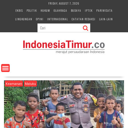
S
FRIDAY, AUGUST 7, 2026
k
EKBIS
POLITIK
HUKUM
OLAHRAGA
BUDAYA
IPTEK
PARIWISATA
i
LINGKUNGAN
OPINI
INTERNASIONAL
CATATAN REDAKSI
LAIN-LAIN
p
t
o
c
o
n
t
e
n
t
Keamanan
Maluku