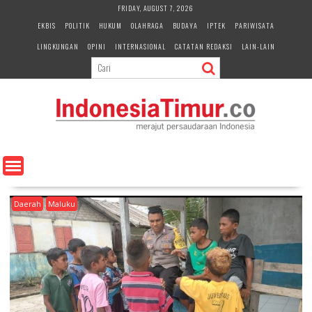
S
FRIDAY, AUGUST 7, 2026
k
EKBIS
POLITIK
HUKUM
OLAHRAGA
BUDAYA
IPTEK
PARIWISATA
i
LINGKUNGAN
OPINI
INTERNASIONAL
CATATAN REDAKSI
LAIN-LAIN
p
t
o
c
o
n
t
e
n
t
Daerah
Maluku