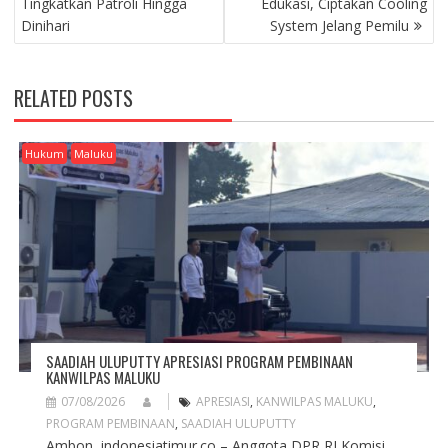
Tingkatkan Patroli Hingga
Edukasi, Ciptakan Cooling
T
Dinihari
System Jelang Pemilu
N
A
V
RELATED POSTS
I
G
A
Hukum
Maluku
T
I
O
N
SAADIAH ULUPUTTY APRESIASI PROGRAM PEMBINAAN
KANWILPAS MALUKU
07/08/2026
APRESIASI
,
KANWILPAS MALUKU
,
PROGRAM PEMBINAAN
,
SAADIAH ULUPUTTY
Ambon, indonesiatimur.co – Anggota DPR RI Komisi