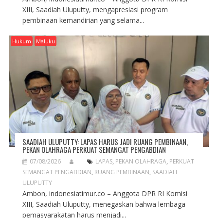
XIII, Saadiah Uluputty, mengapresiasi program
pembinaan kemandirian yang selama...
Hukum
Maluku
SAADIAH ULUPUTTY: LAPAS HARUS JADI RUANG PEMBINAAN,
PEKAN OLAHRAGA PERKUAT SEMANGAT PENGABDIAN
07/08/2026
LAPAS
,
PEKAN OLAHRAGA
,
PERKUAT
SEMANGAT PENGABDIAN
,
RUANG PEMBINAAN
,
SAADIAH
ULUPUTTY
Ambon, indonesiatimur.co – Anggota DPR RI Komisi
XIII, Saadiah Uluputty, menegaskan bahwa lembaga
pemasyarakatan harus menjadi...