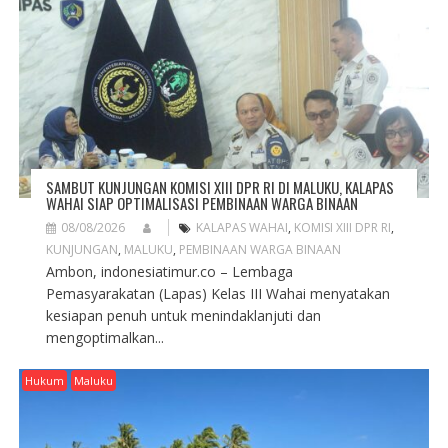
I
O
N
SAMBUT KUNJUNGAN KOMISI XIII DPR RI DI MALUKU, KALAPAS
WAHAI SIAP OPTIMALISASI PEMBINAAN WARGA BINAAN
08/08/2026
KALAPAS WAHAI
,
KOMISI XIII DPR RI
,
KUNJUNGAN
,
MALUKU
,
PEMBINAAN WARGA BINAAN
Ambon, indonesiatimur.co – Lembaga
Pemasyarakatan (Lapas) Kelas III Wahai menyatakan
kesiapan penuh untuk menindaklanjuti dan
mengoptimalkan...
Hukum
Maluku