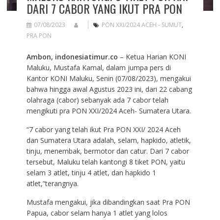
DARI 7 CABOR YANG IKUT PRA PON
07/08/2023
PON XXI/2024 ACEH - SUMUT
,
PRA PON
Ambon, indonesiatimur.co
– Ketua Harian KONI
Maluku, Mustafa Kamal, dalam jumpa pers di
Kantor KONI Maluku, Senin (07/08/2023), mengakui
bahwa hingga awal Agustus 2023 ini, dari 22 cabang
olahraga (cabor) sebanyak ada 7 cabor telah
mengikuti pra PON XXI/2024 Aceh- Sumatera Utara.
“7 cabor yang telah ikut Pra PON XXI/ 2024 Aceh
dan Sumatera Utara adalah, selam, hapkido, atletik,
tinju, menembak, bermotor dan catur. Dari 7 cabor
tersebut, Maluku telah kantongi 8 tiket PON, yaitu
selam 3 atlet, tinju 4 atlet, dan hapkido 1
atlet,”terangnya.
Mustafa mengakui, jika dibandingkan saat Pra PON
Papua, cabor selam hanya 1 atlet yang lolos