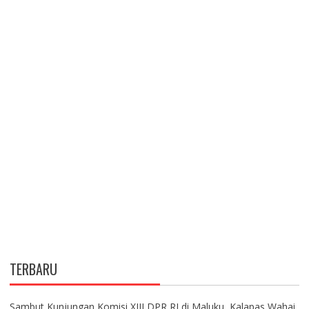
TERBARU
Sambut Kunjungan Komisi XIII DPR RI di Maluku, Kalapas Wahai