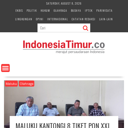
S
SATURDAY, AUGUST 8, 2026
k
EKBIS
POLITIK
HUKUM
OLAHRAGA
BUDAYA
IPTEK
PARIWISATA
i
LINGKUNGAN
OPINI
INTERNASIONAL
CATATAN REDAKSI
LAIN-LAIN
p
t
o
c
o
n
t
e
n
t
Maluku
Olahraga
MALUKU KANTONGI 8 TIKET PON XXI