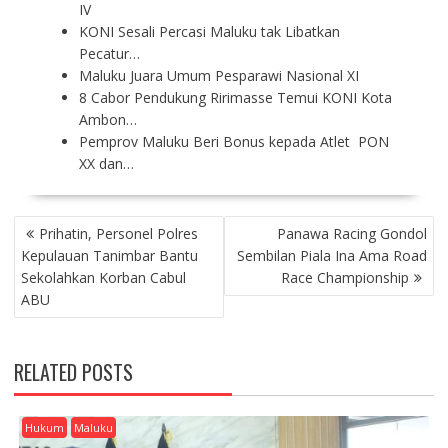
IV
KONI Sesali Percasi Maluku tak Libatkan
Pecatur…
Maluku Juara Umum Pesparawi Nasional XI
8 Cabor Pendukung Ririmasse Temui KONI Kota
Ambon…
Pemprov Maluku Beri Bonus kepada Atlet PON
XX dan…
P
Prihatin, Personel Polres
Panawa Racing Gondol
O
Kepulauan Tanimbar Bantu
Sembilan Piala Ina Ama Road
S
Sekolahkan Korban Cabul
Race Championship
T
ABU
N
A
V
RELATED POSTS
I
G
A
Hukum
Maluku
T