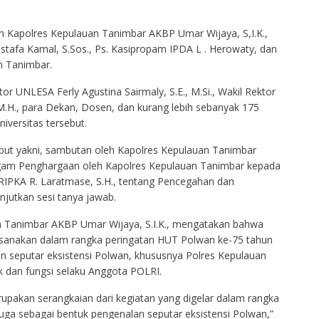
eh Kapolres Kepulauan Tanimbar AKBP Umar Wijaya, S,I.K.,
afa Kamal, S.Sos., Ps. Kasipropam IPDA L . Herowaty, dan
n Tanimbar.
or UNLESA Ferly Agustina Sairmaly, S.E., M.Si., Wakil Rektor
M.H., para Dekan, Dosen, dan kurang lebih sebanyak 175
versitas tersebut.
ebut yakni, sambutan oleh Kapolres Kepulauan Tanimbar
agam Penghargaan oleh Kapolres Kepulauan Tanimbar kepada
IPKA R. Laratmase, S.H., tentang Pencegahan dan
njutkan sesi tanya jawab.
n Tanimbar AKBP Umar Wijaya, S.I.K., mengatakan bahwa
ksanakan dalam rangka peringatan HUT Polwan ke-75 tahun
an seputar eksistensi Polwan, khususnya Polres Kepulauan
 dan fungsi selaku Anggota POLRI.
upakan serangkaian dari kegiatan yang digelar dalam rangka
juga sebagai bentuk pengenalan seputar eksistensi Polwan,”