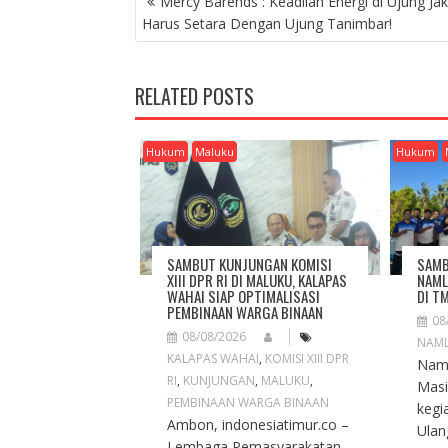
Mercy Barends : Keadilan Energi di Ujung Jak
O
Harus Setara Dengan Ujung Tanimbar!
S
T
N
RELATED POSTS
A
V
I
Hukum
Maluku
Hukum
G
A
T
I
O
SAMBUT KUNJUNGAN KOMISI
SAMB
N
XIII DPR RI DI MALUKU, KALAPAS
NAML
WAHAI SIAP OPTIMALISASI
DI T
PEMBINAAN WARGA BINAAN
08
08/08/2026
NAM
KALAPAS WAHAI
,
KOMISI XIII DPR
Naml
RI
,
KUNJUNGAN
,
MALUKU
,
Masi
PEMBINAAN WARGA BINAAN
kegi
Ambon, indonesiatimur.co –
Ulan
Lembaga Pemasyarakatan