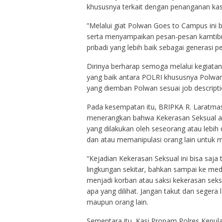
khususnya terkait dengan penanganan ka
”Melalui giat Polwan Goes to Campus ini
serta menyampaikan pesan-pesan kamtib
pribadi yang lebih baik sebagai generasi p
Dirinya berharap semoga melalui kegiatan
yang baik antara POLRI khususnya Polwa
yang diemban Polwan sesuai job descript
Pada kesempatan itu, BRIPKA R. Laratma
menerangkan bahwa Kekerasan Seksual ada
yang dilakukan oleh seseorang atau lebih
dan atau memanipulasi orang lain untuk me
“Kejadian Kekerasan Seksual ini bisa saja
lingkungan sekitar, bahkan sampai ke me
menjadi korban atau saksi kekerasan seks
apa yang dilihat. Jangan takut dan segera
maupun orang lain.
Sementara itu, Kasi Propam Polres Kepu