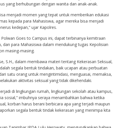
sus yang berhubungan dengan wanita dan anak-anak.
 bisa menjadi momen yang tepat untuk memberikan edukasi
mas kepada para Mahasiswa, agar mereka bisa menjadi
enerus kedepan,” ujar Kapolres.
 Polwan Goes to Campus ini, dapat terbinanya kemitraan
n, dan para Mahasiswa dalam mendukung tugas Kepolisian
ion masing-masing.
se, S.H., dalam membawa materi tentang Kekerasan Seksual,
lah segala bentuk tindakan, baik ucapan atau perbuatan
 dari satu orang untuk mengintimidasi, menguasai, memaksa,
lakukan aktivitas seksual yang tidak dikehendaki.
 terjadi di lingkungan rumah, lingkungan sekolah atau kampus,
dia sosial,” imbuhnya seraya menambahkan bahwa ketika
ual, korban harus berani berbicara apa yang terjadi maupun
 laporkan segala bentuk tindak kekerasan yang menimpa kita
lauan Tanimbar IPDA Lulu Herowaty, mengungkapkan bahwa