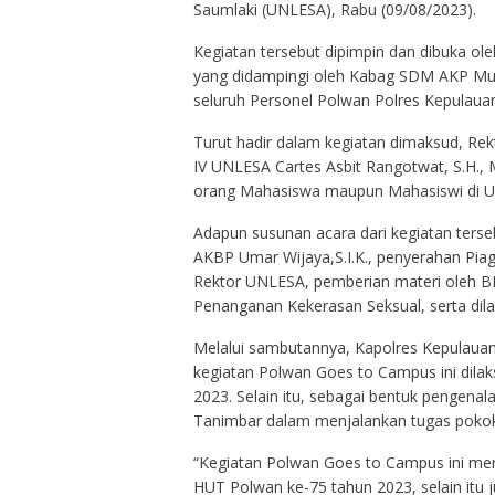
Saumlaki (UNLESA), Rabu (09/08/2023).
Kegiatan tersebut dipimpin dan dibuka ol
yang didampingi oleh Kabag SDM AKP Must
seluruh Personel Polwan Polres Kepulaua
Turut hadir dalam kegiatan dimaksud, Rekt
IV UNLESA Cartes Asbit Rangotwat, S.H., 
orang Mahasiswa maupun Mahasiswi di Uni
Adapun susunan acara dari kegiatan ters
AKBP Umar Wijaya,S.I.K., penyerahan Pi
Rektor UNLESA, pemberian materi oleh BR
Penanganan Kekerasan Seksual, serta dila
Melalui sambutannya, Kapolres Kepulaua
kegiatan Polwan Goes to Campus ini dila
2023. Selain itu, sebagai bentuk pengenal
Tanimbar dalam menjalankan tugas pokok
“Kegiatan Polwan Goes to Campus ini mer
HUT Polwan ke-75 tahun 2023, selain itu 