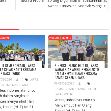
arta
Mediasi Problem Solving Digunakan Bhabinkamtibmas
Awear, Tuntaskan Masalah Warga
Maluku
Hukum
Maluku
UT KEMERDEKAAN, LAPAS
SINERGI JELANG HUT RI, LAPAS
EA GELAR BAKTI BERSAMA
WAHAI SIAP AMBIL PERAN AKTIF
MP NASLUWING
DALAM KEPANITIAAN BERSAMA
CAMAT SERAM UTARA
/08/2026
LAPAS
08/08/2026
LEA
,
TMP NASLUWING
CAMAT SERAM UTARA
,
HUT RI
,
ea, indonesiatimur.co –
LAPAS WAHAI
h dalam rangkaian
Wahai, indonesiatimur.co –
atan menyambut Hari
Menyambut Hari Ulang
g Tahun (HUT) Ke-81
Tahun (HUT) Ke-81