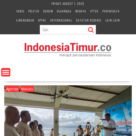
S
FRIDAY, AUGUST 7, 2026
k
EKBIS
POLITIK
HUKUM
OLAHRAGA
BUDAYA
IPTEK
PARIWISATA
i
LINGKUNGAN
OPINI
INTERNASIONAL
CATATAN REDAKSI
LAIN-LAIN
p
t
o
c
o
n
t
e
n
t
Agenda
Maluku