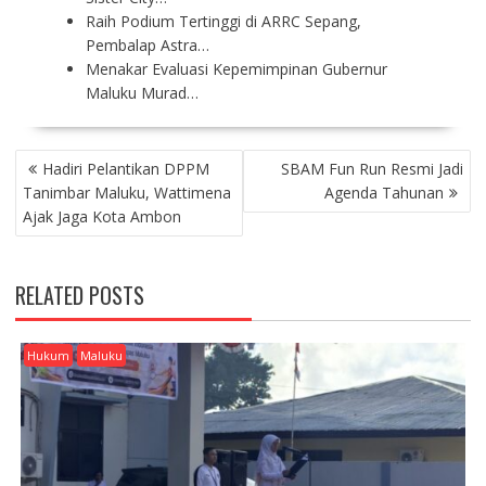
Raih Podium Tertinggi di ARRC Sepang,
Pembalap Astra…
Menakar Evaluasi Kepemimpinan Gubernur
Maluku Murad…
P
Hadiri Pelantikan DPPM
SBAM Fun Run Resmi Jadi
O
Tanimbar Maluku, Wattimena
Agenda Tahunan
S
Ajak Jaga Kota Ambon
T
N
A
RELATED POSTS
V
I
G
Hukum
Maluku
A
T
I
O
N