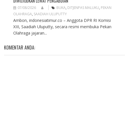
DIWUJUDKAN LEWAT PENGABDIAN
07/08/2026
BUKA
,
DITJENPAS MALUKU
,
PEKAN
OLAHRAGA
,
SAADIAH ULUPUTTY
Ambon, indonesiatimur.co – Anggota DPR RI Komisi
XIII, Saadiah Uluputty, secara resmi membuka Pekan
Olahraga jajaran...
KOMENTAR ANDA: