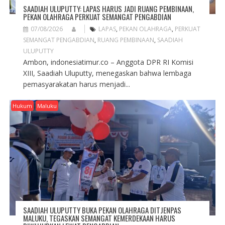
SAADIAH ULUPUTTY: LAPAS HARUS JADI RUANG PEMBINAAN,
PEKAN OLAHRAGA PERKUAT SEMANGAT PENGABDIAN
07/08/2026
LAPAS
,
PEKAN OLAHRAGA
,
PERKUAT
SEMANGAT PENGABDIAN
,
RUANG PEMBINAAN
,
SAADIAH
ULUPUTTY
Ambon, indonesiatimur.co – Anggota DPR RI Komisi
XIII, Saadiah Uluputty, menegaskan bahwa lembaga
pemasyarakatan harus menjadi...
Hukum
Maluku
SAADIAH ULUPUTTY BUKA PEKAN OLAHRAGA DITJENPAS
MALUKU, TEGASKAN SEMANGAT KEMERDEKAAN HARUS