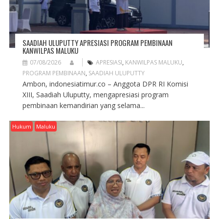
SAADIAH ULUPUTTY APRESIASI PROGRAM PEMBINAAN
KANWILPAS MALUKU
07/08/2026
APRESIASI
,
KANWILPAS MALUKU
,
PROGRAM PEMBINAAN
,
SAADIAH ULUPUTTY
Ambon, indonesiatimur.co – Anggota DPR RI Komisi
XIII, Saadiah Uluputty, mengapresiasi program
pembinaan kemandirian yang selama...
Hukum
Maluku