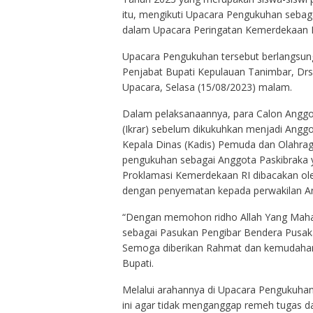
itu, mengikuti Upacara Pengukuhan sebag
dalam Upacara Peringatan Kemerdekaan I
Upacara Pengukuhan tersebut berlangsung
Penjabat Bupati Kepulauan Tanimbar, Drs
Upacara, Selasa (15/08/2023) malam.
Dalam pelaksanaannya, para Calon Anggo
(Ikrar) sebelum dikukuhkan menjadi Anggo
Kepala Dinas (Kadis) Pemuda dan Olahrag
pengukuhan sebagai Anggota Paskibraka y
Proklamasi Kemerdekaan RI dibacakan ole
dengan penyematan kepada perwakilan An
“Dengan memohon ridho Allah Yang Maha 
sebagai Pasukan Pengibar Bendera Pusaka
Semoga diberikan Rahmat dan kemudahan 
Bupati.
Melalui arahannya di Upacara Pengukuhan
ini agar tidak menganggap remeh tugas d