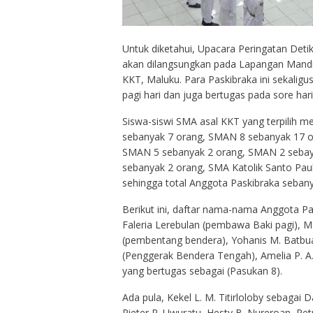
Untuk diketahui, Upacara Peringatan Det
akan dilangsungkan pada Lapangan Mandr
KKT, Maluku. Para Paskibraka ini sekalig
pagi hari dan juga bertugas pada sore ha
Siswa-siswi SMA asal KKT yang terpilih m
sebanyak 7 orang, SMAN 8 sebanyak 17 o
SMAN 5 sebanyak 2 orang, SMAN 2 sebaya
sebanyak 2 orang, SMA Katolik Santo Pau
sehingga total Anggota Paskibraka sebany
Berikut ini, daftar nama-nama Anggota Pa
Faleria Lerebulan (pembawa Baki pagi), 
(pembentang bendera), Yohanis M. Batbua
(Penggerak Bendera Tengah), Amelia P. A.
yang bertugas sebagai (Pasukan 8).
Ada pula, Kekel L. M. Titirloloby sebaga
Pieter P. Uwuratu, Hesty B. Nureroan, Pet