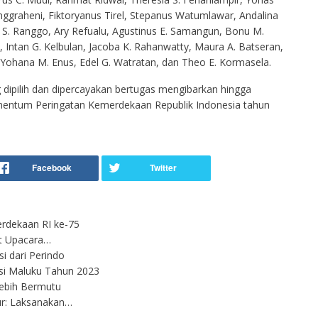
nggraheni, Fiktoryanus Tirel, Stepanus Watumlawar, Andalina
a S. Ranggo, Ary Refualu, Agustinus E. Samangun, Bonu M.
 Intan G. Kelbulan, Jacoba K. Rahanwatty, Maura A. Batseran,
, Yohana M. Enus, Edel G. Watratan, dan Theo E. Kormasela.
ng dipilih dan dipercayakan bertugas mengibarkan hingga
entum Peringatan Kemerdekaan Republik Indonesia tahun
erdekaan RI ke-75
at Upacara…
i dari Perindo
si Maluku Tahun 2023
ebih Bermutu
ur: Laksanakan…