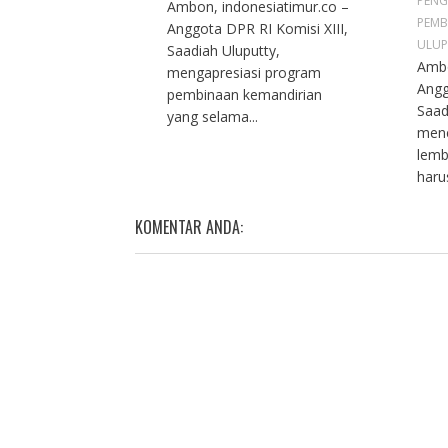
PENG
Ambon, indonesiatimur.co –
PEMB
Anggota DPR RI Komisi XIII,
ULUP
Saadiah Uluputty,
Ambo
mengapresiasi program
Angg
pembinaan kemandirian
Saad
yang selama...
men
lemb
haru
KOMENTAR ANDA: