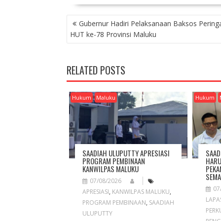
P
Gubernur Hadiri Pelaksanaan Baksos Pering
O
HUT ke-78 Provinsi Maluku
S
T
N
RELATED POSTS
A
V
I
Hukum
Maluku
Hukum
G
A
T
I
O
SAADIAH ULUPUTTY APRESIASI
SAAD
N
PROGRAM PEMBINAAN
HARU
KANWILPAS MALUKU
PEKA
SEMA
07/08/2026
07
APRESIASI
,
KANWILPAS MALUKU
,
LAPA
PROGRAM PEMBINAAN
,
SAADIAH
PERK
ULUPUTTY