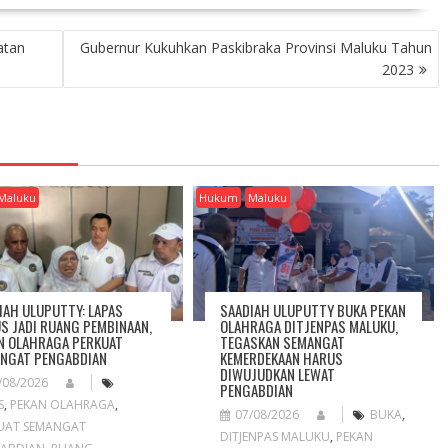
atan
Gubernur Kukuhkan Paskibraka Provinsi Maluku Tahun
2023
Maluku
Hukum
Maluku
IAH ULUPUTTY: LAPAS
SAADIAH ULUPUTTY BUKA PEKAN
S JADI RUANG PEMBINAAN,
OLAHRAGA DITJENPAS MALUKU,
N OLAHRAGA PERKUAT
TEGASKAN SEMANGAT
NGAT PENGABDIAN
KEMERDEKAAN HARUS
DIWUJUDKAN LEWAT
/08/2026
PENGABDIAN
S
,
PEKAN OLAHRAGA
,
07/08/2026
BUKA
,
UAT SEMANGAT
DITJENPAS MALUKU
,
PEKAN