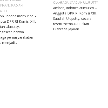
ABDIAN
,
RUANG
OLAHRAGA
,
SAADIAH ULUPUTTY
INAAN
,
SAADIAH
Ambon, indonesiatimur.co –
UTTY
Anggota DPR RI Komisi XIII,
n, indonesiatimur.co –
Saadiah Uluputty, secara
ota DPR RI Komisi XIII,
resmi membuka Pekan
iah Uluputty,
Olahraga jajaran...
egaskan bahwa
aga pemasyarakatan
s menjadi...