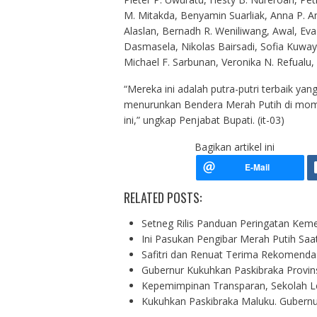
M. Mitakda, Benyamin Suarliak, Anna P. A
Alaslan, Bernadh R. Weniliwang, Awal, Ev
Dasmasela, Nikolas Bairsadi, Sofia Kuway,
Michael F. Sarbunan, Veronika N. Refualu
“Mereka ini adalah putra-putri terbaik ya
menurunkan Bendera Merah Putih di mom
ini,” ungkap Penjabat Bupati. (it-03)
Bagikan artikel ini
RELATED POSTS:
Setneg Rilis Panduan Peringatan Kem
Ini Pasukan Pengibar Merah Putih Sa
Safitri dan Renuat Terima Rekomendas
Gubernur Kukuhkan Paskibraka Provin
Kepemimpinan Transparan, Sekolah L
Kukuhkan Paskibraka Maluku. Gubern