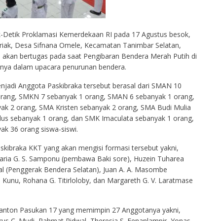
ik-Detik Proklamasi Kemerdekaan RI pada 17 Agustus besok,
iak, Desa Sifnana Omele, Kecamatan Tanimbar Selatan,
us akan bertugas pada saat Pengibaran Bendera Merah Putih di
rinya dalam upacara penurunan bendera.
enjadi Anggota Paskibraka tersebut berasal dari SMAN 10
rang, SMKN 7 sebanyak 1 orang, SMAN 6 sebanyak 1 orang,
k 2 orang, SMA Kristen sebanyak 2 orang, SMA Budi Mulia
lus sebanyak 1 orang, dan SMK Imaculata sebanyak 1 orang,
ak 36 orang siswa-siswi.
skibraka KKT yang akan mengisi formasi tersebut yakni,
Maria G. S. Samponu (pembawa Baki sore), Huzein Tuharea
l (Penggerak Bendera Selatan), Juan A. A. Masombe
 Kunu, Rohana G. Titirloloby, dan Margareth G. V. Laratmase
i Danton Pasukan 17 yang memimpin 27 Anggotanya yakni,
rus C. Mudi, Rahmat Ridwal, Theresia S. Fenanlampir, Yonas