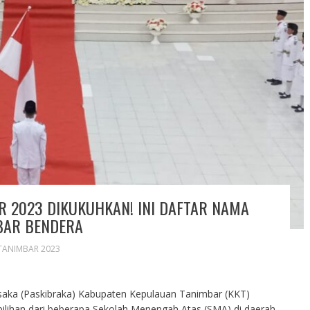
 2023 DIKUKUHKAN! INI DAFTAR NAMA
BAR BENDERA
TANIMBAR 2023
saka (Paskibraka) Kabupaten Kepulauan Tanimbar (KKT)
ilihan dari beberapa Sekolah Menengah Atas (SMA) di daerah