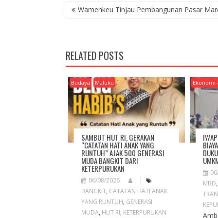
P
Wamenkeu Tinjau Pembangunan Pasar Mar
O
S
T
N
RELATED POSTS
A
V
I
Budaya
Maluku
Ekonomi 
G
A
T
I
O
SAMBUT HUT RI, GERAKAN
IWAP
N
“CATATAN HATI ANAK YANG
BIAY
RUNTUH” AJAK 500 GENERASI
DUKU
MUDA BANGKIT DARI
UMKM
KETERPURUKAN
06
06/08/2026
MBD
BANGKIT
,
CATATAN HATI ANAK
TRAN
YANG RUNTUH
,
GENERASI
KEPU
MUDA
,
HUT RI
,
KETERPURUKAN
Ambo