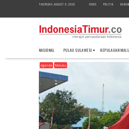
S
THURSDAY, AUGUST 6, 2026
EKBIS
POLITIK
HUKU
k
i
p
t
o
c
o
NASIONAL
PULAU SULAWESI
KEPULAUAN MAL
n
t
Agenda
Maluku
e
n
t