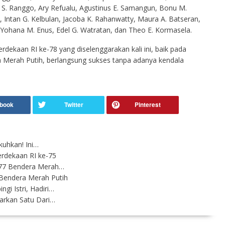
a S. Ranggo, Ary Refualu, Agustinus E. Samangun, Bonu M.
 Intan G. Kelbulan, Jacoba K. Rahanwatty, Maura A. Batseran,
, Yohana M. Enus, Edel G. Watratan, dan Theo E. Kormasela.
dekaan RI ke-78 yang diselenggarakan kali ini, baik pada
 Merah Putih, berlangsung sukses tanpa adanya kendala
kuhkan! Ini…
erdekaan RI ke-75
 77 Bendera Merah…
 Bendera Merah Putih
gi Istri, Hadiri…
arkan Satu Dari…