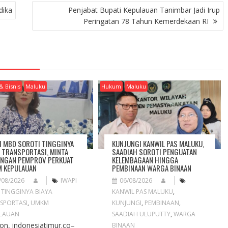
dika
Penjabat Bupati Kepulauan Tanimbar Jadi Irup
Peringatan 78 Tahun Kemerdekaan RI
& Bisnis
Maluku
Hukum
Maluku
I MBD SOROTI TINGGINYA
KUNJUNGI KANWIL PAS MALUKU,
A TRANSPORTASI, MINTA
SAADIAH SOROTI PENGUATAN
NGAN PEMPROV PERKUAT
KELEMBAGAAN HINGGA
 KEPULAUAN
PEMBINAAN WARGA BINAAN
/08/2026
IWAPI
06/08/2026
,
TINGGINYA BIAYA
KANWIL PAS MALUKU
,
SPORTASI
,
UMKM
KUNJUNGI
,
PEMBINAAN
,
LAUAN
SAADIAH ULUPUTTY
,
WARGA
n, indonesiatimur.co–
BINAAN