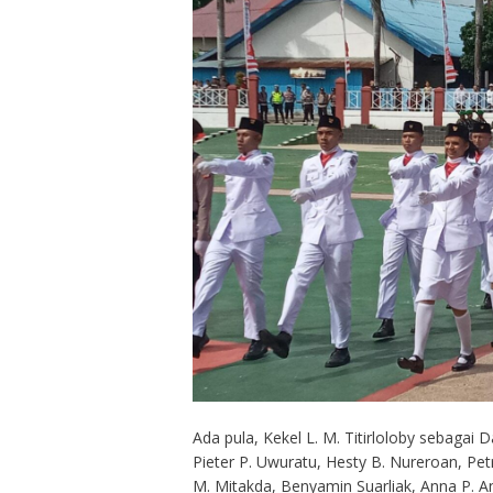
Ada pula, Kekel L. M. Titirloloby sebaga
Pieter P. Uwuratu, Hesty B. Nureroan, Pet
M. Mitakda, Benyamin Suarliak, Anna P. A