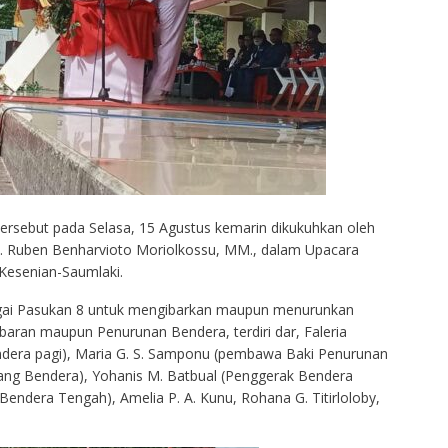
 tersebut pada Selasa, 15 Agustus kemarin dikukuhkan oleh
s. Ruben Benharvioto Moriolkossu, MM., dalam Upacara
Kesenian-Saumlaki.
agai Pasukan 8 untuk mengibarkan maupun menurunkan
aran maupun Penurunan Bendera, terdiri dar, Faleria
dera pagi), Maria G. S. Samponu (pembawa Baki Penurunan
ang Bendera), Yohanis M. Batbual (Penggerak Bendera
endera Tengah), Amelia P. A. Kunu, Rohana G. Titirloloby,