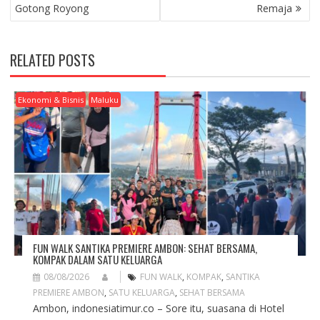
T
Gotong Royong
Remaja
N
A
V
RELATED POSTS
I
G
A
Ekonomi & Bisnis
Maluku
T
I
O
N
FUN WALK SANTIKA PREMIERE AMBON: SEHAT BERSAMA,
KOMPAK DALAM SATU KELUARGA
08/08/2026
FUN WALK
,
KOMPAK
,
SANTIKA
PREMIERE AMBON
,
SATU KELUARGA
,
SEHAT BERSAMA
Ambon, indonesiatimur.co – Sore itu, suasana di Hotel