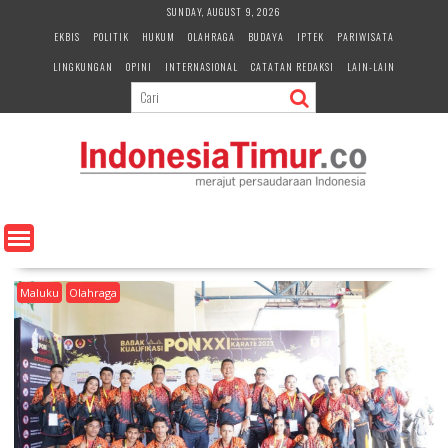
S
SUNDAY, AUGUST 9, 2026
k
EKBIS
POLITIK
HUKUM
OLAHRAGA
BUDAYA
IPTEK
PARIWISATA
i
LINGKUNGAN
OPINI
INTERNASIONAL
CATATAN REDAKSI
LAIN-LAIN
p
t
o
c
o
n
t
e
n
t
Maluku
Olahraga