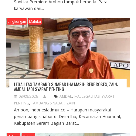
Santika Premiere Ambon tampak berbeda. Para
karyawan dari...
Lingkungan
Maluku
LEGALITAS TAMBANG SINABAR IHA MASIH BERPROSES, ZAIN:
AMDAL JADI SYARAT PENTING
08/08/2026
AMDAL
,
IHA
,
LEGALITAS
,
SYARAT
PENTING
,
TAMBANG SINABAR
,
ZAIN
Ambon, indonesiatimur.co – Harapan masyarakat
penambang sinabar di Desa Iha, Kecamatan Huamual,
Kabupaten Seram Bagian Barat...