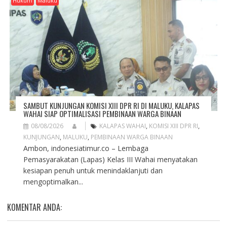
Hukum
Maluku
SAMBUT KUNJUNGAN KOMISI XIII DPR RI DI MALUKU, KALAPAS
WAHAI SIAP OPTIMALISASI PEMBINAAN WARGA BINAAN
08/08/2026
KALAPAS WAHAI
,
KOMISI XIII DPR RI
,
KUNJUNGAN
,
MALUKU
,
PEMBINAAN WARGA BINAAN
Ambon, indonesiatimur.co – Lembaga
Pemasyarakatan (Lapas) Kelas III Wahai menyatakan
kesiapan penuh untuk menindaklanjuti dan
mengoptimalkan...
KOMENTAR ANDA: