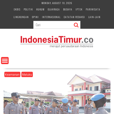
S
MONDAY, AUGUST 10, 2026
k
EKBIS
POLITIK
HUKUM
OLAHRAGA
BUDAYA
IPTEK
PARIWISATA
i
LINGKUNGAN
OPINI
INTERNASIONAL
CATATAN REDAKSI
LAIN-LAIN
p
t
o
c
o
n
t
e
n
t
Keamanan
Maluku