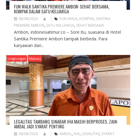
FUN WALK SANTIKA PREMIERE AMBON: SEHAT BERSAMA,
KOMPAK DALAM SATU KELUARGA
08/08/2026
FUN WALK
,
KOMPAK
,
SANTIKA
PREMIERE AMBON
,
SATU KELUARGA
,
SEHAT BERSAMA
Ambon, indonesiatimur.co – Sore itu, suasana di Hotel
Santika Premiere Ambon tampak berbeda. Para
karyawan dari...
Lingkungan
Maluku
LEGALITAS TAMBANG SINABAR IHA MASIH BERPROSES, ZAIN:
AMDAL JADI SYARAT PENTING
08/08/2026
AMDAL
,
IHA
,
LEGALITAS
,
SYARAT