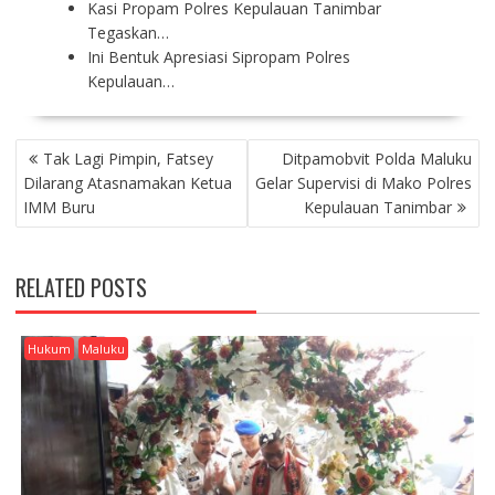
Kasi Propam Polres Kepulauan Tanimbar
Tegaskan…
Ini Bentuk Apresiasi Sipropam Polres
Kepulauan…
P
Tak Lagi Pimpin, Fatsey
Ditpamobvit Polda Maluku
O
Dilarang Atasnamakan Ketua
Gelar Supervisi di Mako Polres
S
IMM Buru
Kepulauan Tanimbar
T
N
A
RELATED POSTS
V
I
G
Hukum
Maluku
A
T
I
O
N