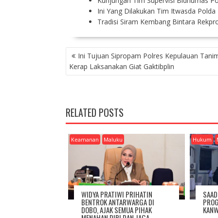
Kunjungan Tim Supervisi Bidhumas P
Ini Yang Dilakukan Tim Itwasda Polda
Tradisi Siram Kembang Bintara Rekpr
P
Ini Tujuan Sipropam Polres Kepulauan Tani
O
Kerap Laksanakan Giat Gaktibplin
S
T
N
A
RELATED POSTS
V
I
G
Keamanan
Maluku
Hukum
A
T
I
O
N
WIDYA PRATIWI PRIHATIN
SAAD
BENTROK ANTARWARGA DI
PROG
DOBO, AJAK SEMUA PIHAK
KANW
MENAHAN DIRI DAN JAGA