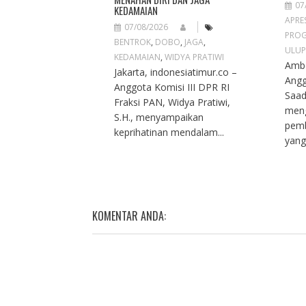
07
KEDAMAIAN
APRES
07/08/2026
PROG
BENTROK
,
DOBO
,
JAGA
,
ULUP
KEDAMAIAN
,
WIDYA PRATIWI
Ambo
Jakarta, indonesiatimur.co –
Angg
Anggota Komisi III DPR RI
Saad
Fraksi PAN, Widya Pratiwi,
meng
S.H., menyampaikan
pemb
keprihatinan mendalam...
yang
KOMENTAR ANDA: