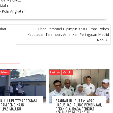
olda Maluku…
 Maluku di…
o Polri Angkatan…
mbar
Puluhan Personel Dipimpin Kasi Humas Polres
Kepulauan Tanimbar, Amankan Peringatan Maulid
Nabi
Maluku
Hukum
Maluku
IAH ULUPUTTY APRESIASI
SAADIAH ULUPUTTY: LAPAS
RAM PEMBINAAN
HARUS JADI RUANG PEMBINAAN,
ILPAS MALUKU
PEKAN OLAHRAGA PERKUAT
SEMANGAT PENGABDIAN