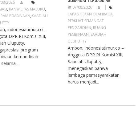
/08/2026
07/08/2026
IASI
,
KANWILPAS MALUKU
,
LAPAS
,
PEKAN OLAHRAGA
,
RAM PEMBINAAN
,
SAADIAH
PERKUAT SEMANGAT
UTTY
PENGABDIAN
,
RUANG
n, indonesiatimur.co –
PEMBINAAN
,
SAADIAH
ota DPR RI Komisi XIII,
ULUPUTTY
iah Uluputty,
Ambon, indonesiatimur.co –
apresiasi program
Anggota DPR RI Komisi XIII,
inaan kemandirian
Saadiah Uluputty,
 selama...
menegaskan bahwa
lembaga pemasyarakatan
harus menjadi...