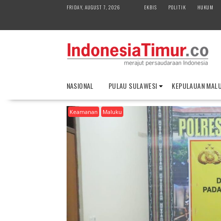
S
FRIDAY, AUGUST 7, 2026
EKBIS
POLITIK
HUKUM
k
i
p
t
o
c
o
NASIONAL
PULAU SULAWESI
KEPULAUAN MAL
n
t
Keamanan
Maluku
e
n
t