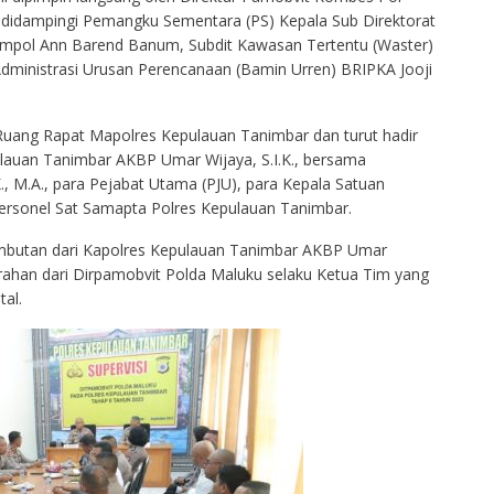
ang didampingi Pemangku Sementara (PS) Kepala Sub Direktorat
Kompol Ann Barend Banum, Subdit Kawasan Tertentu (Waster)
 Administrasi Urusan Perencanaan (Bamin Urren) BRIPKA Jooji
 Ruang Rapat Mapolres Kepulauan Tanimbar dan turut hadir
ulauan Tanimbar AKBP Umar Wijaya, S.I.K., bersama
., M.A., para Pejabat Utama (PJU), para Kepala Satuan
 Personel Sat Samapta Polres Kepulauan Tanimbar.
sambutan dari Kapolres Kepulauan Tanimbar AKBP Umar
garahan dari Dirpamobvit Polda Maluku selaku Ketua Tim yang
al.