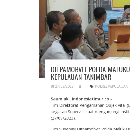
DITPAMOBVIT POLDA MALUKU 
KEPULAUAN TANIMBAR
27/09/2023
POLRES KEPULAUAN 
Saumlaki, indonesiatimur.co
–
Tim Direktorat Pengamanan Objek Vital (
kegiatan Supervisi saat mengunjungi Insti
(27/09/2023).
Tim Supervisi Ditpamobvit Polda Maluku i