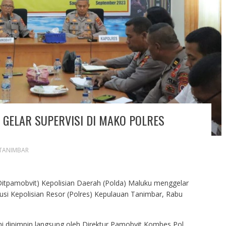
GELAR SUPERVISI DI MAKO POLRES
TANIMBAR
Ditpamobvit) Kepolisian Daerah (Polda) Maluku menggelar
tusi Kepolisian Resor (Polres) Kepulauan Tanimbar, Rabu
ni dipimpin langsung oleh Direktur Pamobvit Kombes Pol