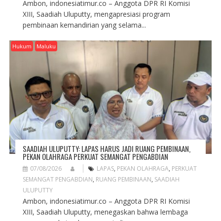
Ambon, indonesiatimur.co – Anggota DPR RI Komisi
XIII, Saadiah Uluputty, mengapresiasi program
pembinaan kemandirian yang selama...
Hukum
Maluku
SAADIAH ULUPUTTY: LAPAS HARUS JADI RUANG PEMBINAAN,
PEKAN OLAHRAGA PERKUAT SEMANGAT PENGABDIAN
07/08/2026
LAPAS
,
PEKAN OLAHRAGA
,
PERKUAT
SEMANGAT PENGABDIAN
,
RUANG PEMBINAAN
,
SAADIAH
ULUPUTTY
Ambon, indonesiatimur.co – Anggota DPR RI Komisi
XIII, Saadiah Uluputty, menegaskan bahwa lembaga