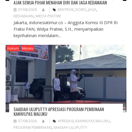
AJAK SEMUA PIHAK MENAHAN DIRI DAN JAGA KEDAMAIAN
07/08/2026
BENTROK
,
DOBO
,
JAGA
,
KEDAMAIAN
,
WIDYA PRATIWI
Jakarta, indonesiatimur.co – Anggota Komisi III DPR RI
Fraksi PAN, Widya Pratiwi, S.H., menyampaikan
keprihatinan mendalam...
Hukum
Maluku
SAADIAH ULUPUTTY APRESIASI PROGRAM PEMBINAAN
KANWILPAS MALUKU
07/08/2026
APRESIASI
,
KANWILPAS MALUKU
,
PROGRAM PEMBINAAN
,
SAADIAH ULUPUTTY