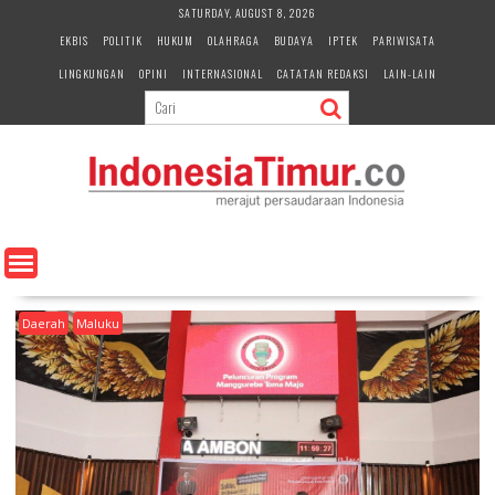
S
SATURDAY, AUGUST 8, 2026
k
EKBIS
POLITIK
HUKUM
OLAHRAGA
BUDAYA
IPTEK
PARIWISATA
i
LINGKUNGAN
OPINI
INTERNASIONAL
CATATAN REDAKSI
LAIN-LAIN
p
t
o
c
o
n
t
e
n
t
Daerah
Maluku