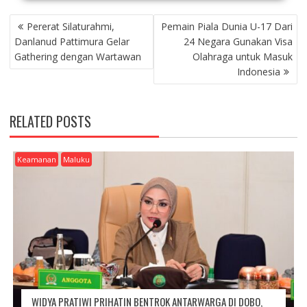
P
Pererat Silaturahmi,
Pemain Piala Dunia U-17 Dari
O
Danlanud Pattimura Gelar
24 Negara Gunakan Visa
S
Gathering dengan Wartawan
Olahraga untuk Masuk
T
Indonesia
N
A
V
RELATED POSTS
I
G
A
Keamanan
Maluku
T
I
O
N
WIDYA PRATIWI PRIHATIN BENTROK ANTARWARGA DI DOBO,