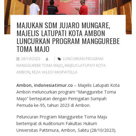
MAJUKAN SDM JUJARO MUNGARE,
MAJELIS LATUPATI KOTA AMBON
LUNCURKAN PROGRAM MANGGUREBE
TOMA MAJO
28/10/2023
LUNCURKAN PROGRAM
MANGGUREBE TOMA MAJO
,
MAJELIS LATUPATI KOTA
AMBON
,
REZA VALDO MASPAITELLA
Ambon, indonesiatimur.co
– Majelis Latupati Kota
Ambon meluncurkan program “Manggurebe Toma
Majo” bertepatan dengan Peringatan Sumpah
Pemuda ke-95, tahun 2023 di Ambon.
Peluncuran Program Manggurebe Toma Maju
bertempat di Auditorium Fakultas Hukum
Universitas Pattimura, Ambon, Sabtu (28/10/2023).