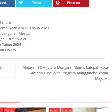
ttimura
 Pembukaan AMSO Tahun 2023
embangunan Mess…
n Jusuf Kalla di…
sa Tahun 2024
kukan Dalam…
at
Majukan SDM Jujaro Mungare, Majelis Latupati Kota
Ambon Luncurkan Program Manggurebe Toma
Majo
an
Maluku
Hukum
Maluku