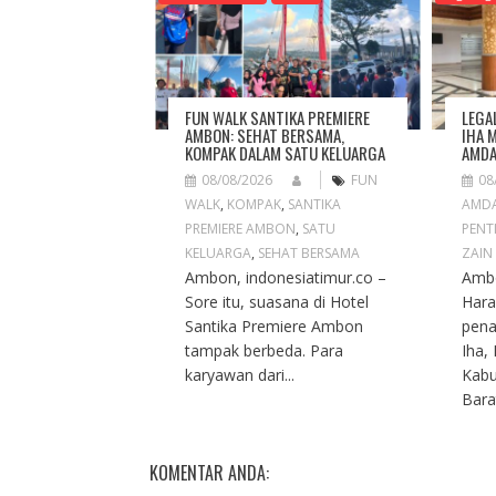
A
T
I
O
N
FUN WALK SANTIKA PREMIERE
LEGA
AMBON: SEHAT BERSAMA,
IHA 
KOMPAK DALAM SATU KELUARGA
AMDA
08/08/2026
FUN
08
WALK
,
KOMPAK
,
SANTIKA
AMD
PREMIERE AMBON
,
SATU
PENT
KELUARGA
,
SEHAT BERSAMA
ZAIN
Ambon, indonesiatimur.co –
Ambo
Sore itu, suasana di Hotel
Hara
Santika Premiere Ambon
pena
tampak berbeda. Para
Iha,
karyawan dari...
Kabu
Barat
KOMENTAR ANDA: