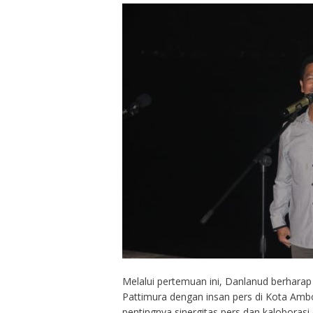
Melalui pertemuan ini, Danlanud berharap 
Pattimura dengan insan pers di Kota Ambo
pentingnya sinergitas pers dan kalobora