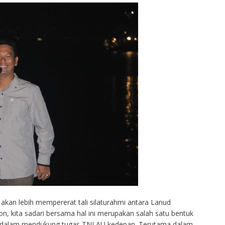
akan lebih mempererat tali silaturahmi antara Lanud
n, kita sadari bersama hal ini merupakan salah satu bentuk
si dalam mendukung tugas TNI AU kedepan. Terutama dalam