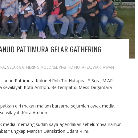
LANUD PATTIMURA GELAR GATHERING
URA
,
GELAR GATHERING
,
KOLONEL PNB TIO HUTAPEA
,
WARTAWAN
anud Pattimura Kolonel Pnb Tio Hutapea, S.Sos., M.AP.,
 sewilayah Kota Ambon. Bertempat di Mess Dirgantara
atkan diri makan malam barsama sejumlah awak media,
, se wilayah Kota Ambon.
wak media memang sudah saya agendakan sebelumnya namun
jabat.” ungkap Mantan Danskrdon Udara 4 ini.