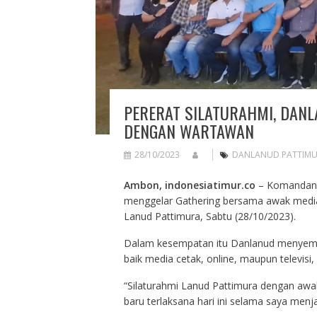
PERERAT SILATURAHMI, DAN
DENGAN WARTAWAN
28/10/2023
DANLANUD PATTIM
Ambon, indonesiatimur.co
– Komandan L
menggelar Gathering bersama awak media
Lanud Pattimura, Sabtu (28/10/2023).
Dalam kesempatan itu Danlanud menyemp
baik media cetak, online, maupun televisi
“Silaturahmi Lanud Pattimura dengan a
baru terlaksana hari ini selama saya men