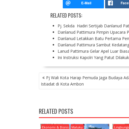
RELATED POSTS:
Pj. Sekda Hadiri Sertijab Danlanud Pa
Danlanud Pattimura Pimpin Upacara
Danlanud Letakkan Batu Pertama P
Danlanud Pattimura Sambut Kedatanga
Lanud Pattimura Gelar Apel Luar Bia
Ini Instruksi Kapolri Yang Patut Dila
P
Pj Wali Kota Harap Pemuda Jaga Budaya Ad
O
Istiadat di Kota Ambon
S
T
N
A
RELATED POSTS
V
I
G
Ekonomi & Bisnis
Maluku
Lingkung