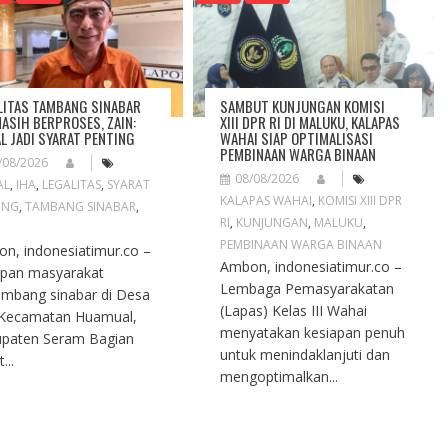
LITAS TAMBANG SINABAR
SAMBUT KUNJUNGAN KOMISI
MASIH BERPROSES, ZAIN:
XIII DPR RI DI MALUKU, KALAPAS
L JADI SYARAT PENTING
WAHAI SIAP OPTIMALISASI
PEMBINAAN WARGA BINAAN
/08/2026
08/08/2026
AL
,
IHA
,
LEGALITAS
,
SYARAT
KALAPAS WAHAI
,
KOMISI XIII DPR
ING
,
TAMBANG SINABAR
,
RI
,
KUNJUNGAN
,
MALUKU
,
PEMBINAAN WARGA BINAAN
n, indonesiatimur.co –
Ambon, indonesiatimur.co –
pan masyarakat
Lembaga Pemasyarakatan
mbang sinabar di Desa
(Lapas) Kelas III Wahai
 Kecamatan Huamual,
menyatakan kesiapan penuh
paten Seram Bagian
untuk menindaklanjuti dan
...
mengoptimalkan...