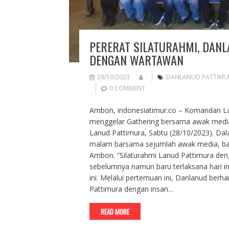
PERERAT SILATURAHMI, DAN
DENGAN WARTAWAN
28/10/2023
DANLANUD PATTIMU
0 COMMENT
Ambon, indonesiatimur.co – Komandan Lan
menggelar Gathering bersama awak media
Lanud Pattimura, Sabtu (28/10/2023). D
malam barsama sejumlah awak media, baik 
Ambon. “Silaturahmi Lanud Pattimura d
sebelumnya namun baru terlaksana hari i
ini. Melalui pertemuan ini, Danlanud berh
Pattimura dengan insan…
READ MORE