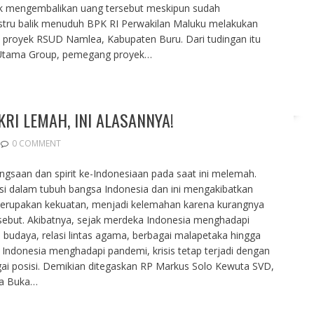
uk mengembalikan uang tersebut meskipun sudah
stru balik menuduh BPK RI Perwakilan Maluku melakukan
proyek RSUD Namlea, Kabupaten Buru. Dari tudingan itu
t Utama Group, pemegang proyek…
KRI LEMAH, INI ALASANNYA!
0 COMMENT
ngsaan dan spirit ke-Indonesiaan pada saat ini melemah.
sasi dalam tubuh bangsa Indonesia dan ini mengakibatkan
rupakan kekuatan, menjadi kelemahan karena kurangnya
ebut. Akibatnya, sejak merdeka Indonesia menghadapi
ial budaya, relasi lintas agama, berbagai malapetaka hingga
Indonesia menghadapi pandemi, krisis tetap terjadi dengan
gai posisi. Demikian ditegaskan RP Markus Solo Kewuta SVD,
sa Buka…