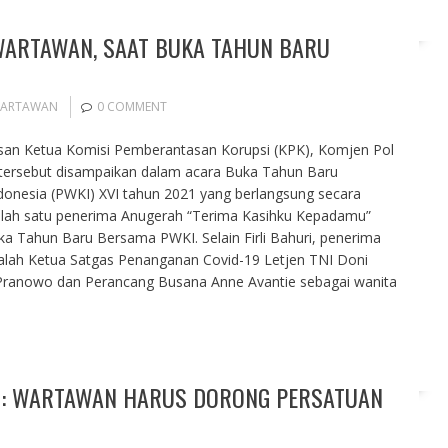
 WARTAWAN, SAAT BUKA TAHUN BARU
ARTAWAN
0 COMMENT
pesan Ketua Komisi Pemberantasan Korupsi (KPK), Komjen Pol
n tersebut disampaikan dalam acara Buka Tahun Baru
onesia (PWKI) XVI tahun 2021 yang berlangsung secara
 adalah satu penerima Anugerah “Terima Kasihku Kepadamu”
 Tahun Baru Bersama PWKI. Selain Firli Bahuri, penerima
lah Ketua Satgas Penanganan Covid-19 Letjen TNI Doni
Pranowo dan Perancang Busana Anne Avantie sebagai wanita
G : WARTAWAN HARUS DORONG PERSATUAN