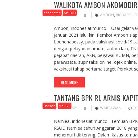
WALIKOTA AMBON AKOMODIR 
Kesehatan
Maluku
09/02/2021
AMBON
,
RICHARD LO
Ambon, indonesiatimur.co – Usai gelar va
Januari 2021 lalu, kini Pemkot Ambon siap
Louhenapessy, pada vaksinasi covid-19 ta
dengan pelayanan umum, antara lain, TNI
pejabat daerah, ASN, pegawai BUMN, peg
parawisata, supir taksi online, ojek onlin
vaksinasi tahap pertama target Pemkot 
READ MORE
TANTANG BPK RI, ARNIS KAP
Daerah
Maluku
28/01/2021
WARTAWAN
0
Namlea, indonesiatimur.co– Temuan BPK 
RSUD Namlea tahun Anggaran 2018 yang m
menemui titik terang. Dalam kasus temua