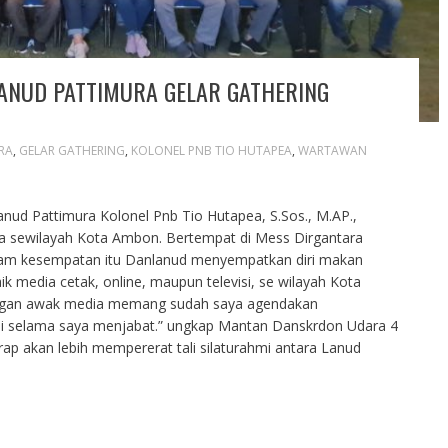
LANUD PATTIMURA GELAR GATHERING
RA
,
GELAR GATHERING
,
KOLONEL PNB TIO HUTAPEA
,
WARTAWAN
ud Pattimura Kolonel Pnb Tio Hutapea, S.Sos., M.AP.,
 sewilayah Kota Ambon. Bertempat di Mess Dirgantara
alam kesempatan itu Danlanud menyempatkan diri makan
media cetak, online, maupun televisi, se wilayah Kota
engan awak media memang sudah saya agendakan
ni selama saya menjabat.” ungkap Mantan Danskrdon Udara 4
arap akan lebih mempererat tali silaturahmi antara Lanud