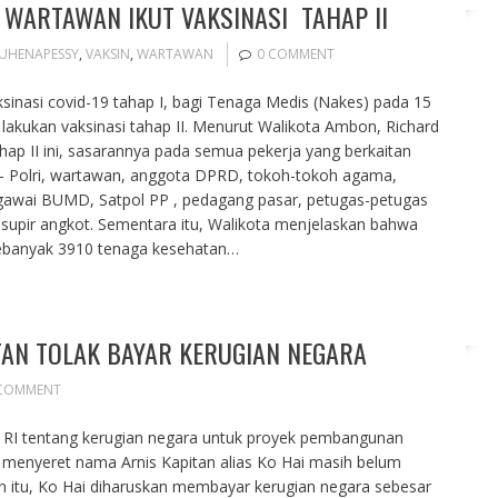
WARTAWAN IKUT VAKSINASI TAHAP II
UHENAPESSY
,
VAKSIN
,
WARTAWAN
0 COMMENT
ksinasi covid-19 tahap I, bagi Tenaga Medis (Nakes) pada 15
 lakukan vaksinasi tahap II. Menurut Walikota Ambon, Richard
hap II ini, sasarannya pada semua pekerja yang berkaitan
- Polri, wartawan, anggota DPRD, tokoh-tokoh agama,
awai BUMD, Satpol PP , pedagang pasar, petugas-petugas
e, supir angkot. Sementara itu, Walikota menjelaskan bahwa
sebanyak 3910 tenaga kesehatan…
ITAN TOLAK BAYAR KERUGIAN NEGARA
 COMMENT
RI tentang kerugian negara untuk proyek pembangunan
enyeret nama Arnis Kapitan alias Ko Hai masih belum
n itu, Ko Hai diharuskan membayar kerugian negara sebesar