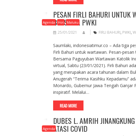
PESAN FIRLI BAHURI UNTUK
BERSAMA PWKI
Agenda
Hot
Maluku
25/01/2021
FIRLI BAHURI
,
PWKI
,
W
Saumlaki, indonesiatimur.co – Ada tiga 
Firli Bahuri untuk wartawan. Pesan-pesa
Bersama Paguyuban Wartawan Katolik Ind
virtual, Sabtu (23/01/2021). Firli Bahuri
yang merupakan acara tahunan dalam Buka
Anugerah “Terima Kasihku Kepadamu” ada
Monardo, Gubernur Jawa Tengah Ganjar 
inspiratif. Melalui…
READ MORE
DUBES L. AMRIH JINANGKUN
ATASI COVID
Agenda