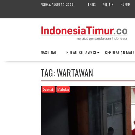
S
FRIDAY, AUGUST 7, 2026
EKBIS
POLITIK
HUKUM
k
i
p
t
o
c
o
NASIONAL
PULAU SULAWESI
KEPULAUAN MAL
n
t
e
TAG:
WARTAWAN
n
t
Daerah
Maluku