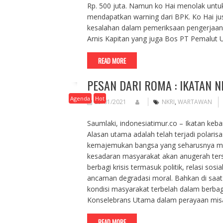
Rp. 500 juta. Namun ko Hai menolak unt
mendapatkan warning dari BPK. Ko Hai ju
kesalahan dalam pemeriksaan pengerjaan 
Arnis Kapitan yang juga Bos PT Pemalu
READ MORE
PESAN DARI ROMA : IKATAN N
Agenda
Hot
25/01/2021
NKRI
,
WARTAWAN
Saumlaki, indonesiatimur.co – Ikatan keba
Alasan utama adalah telah terjadi polari
kemajemukan bangsa yang seharusnya me
kesadaran masyarakat akan anugerah ters
berbagi krisis termasuk politik, relasi sos
ancaman degradasi moral. Bahkan di saat 
kondisi masyarakat terbelah dalam berba
Konselebrans Utama dalam perayaan mi
READ MORE