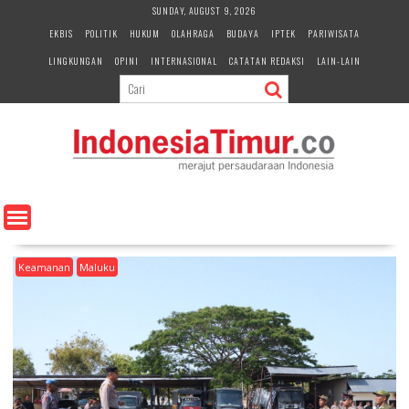
S
SUNDAY, AUGUST 9, 2026
k
EKBIS
POLITIK
HUKUM
OLAHRAGA
BUDAYA
IPTEK
PARIWISATA
i
LINGKUNGAN
OPINI
INTERNASIONAL
CATATAN REDAKSI
LAIN-LAIN
p
t
o
c
o
n
t
e
n
t
Keamanan
Maluku