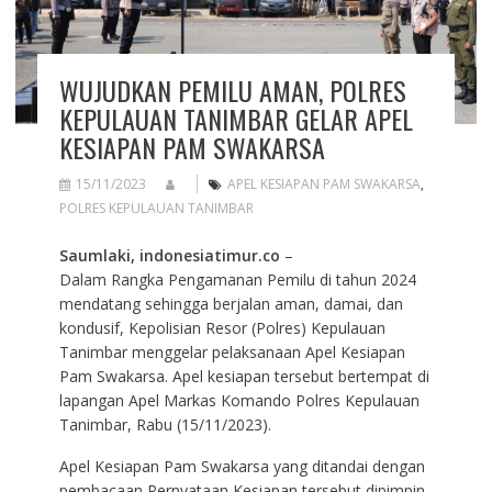
WUJUDKAN PEMILU AMAN, POLRES
KEPULAUAN TANIMBAR GELAR APEL
KESIAPAN PAM SWAKARSA
15/11/2023
APEL KESIAPAN PAM SWAKARSA
,
POLRES KEPULAUAN TANIMBAR
Saumlaki, indonesiatimur.co
–
Dalam Rangka Pengamanan Pemilu di tahun 2024
mendatang sehingga berjalan aman, damai, dan
kondusif, Kepolisian Resor (Polres) Kepulauan
Tanimbar menggelar pelaksanaan Apel Kesiapan
Pam Swakarsa. Apel kesiapan tersebut bertempat di
lapangan Apel Markas Komando Polres Kepulauan
Tanimbar, Rabu (15/11/2023).
Apel Kesiapan Pam Swakarsa yang ditandai dengan
pembacaan Pernyataan Kesiapan tersebut dipimpin