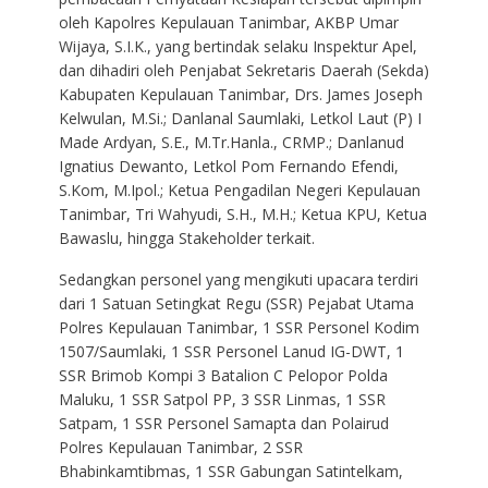
oleh Kapolres Kepulauan Tanimbar, AKBP Umar
Wijaya, S.I.K., yang bertindak selaku Inspektur Apel,
dan dihadiri oleh Penjabat Sekretaris Daerah (Sekda)
Kabupaten Kepulauan Tanimbar, Drs. James Joseph
Kelwulan, M.Si.; Danlanal Saumlaki, Letkol Laut (P) I
Made Ardyan, S.E., M.Tr.Hanla., CRMP.; Danlanud
Ignatius Dewanto, Letkol Pom Fernando Efendi,
S.Kom, M.Ipol.; Ketua Pengadilan Negeri Kepulauan
Tanimbar, Tri Wahyudi, S.H., M.H.; Ketua KPU, Ketua
Bawaslu, hingga Stakeholder terkait.
Sedangkan personel yang mengikuti upacara terdiri
dari 1 Satuan Setingkat Regu (SSR) Pejabat Utama
Polres Kepulauan Tanimbar, 1 SSR Personel Kodim
1507/Saumlaki, 1 SSR Personel Lanud IG-DWT, 1
SSR Brimob Kompi 3 Batalion C Pelopor Polda
Maluku, 1 SSR Satpol PP, 3 SSR Linmas, 1 SSR
Satpam, 1 SSR Personel Samapta dan Polairud
Polres Kepulauan Tanimbar, 2 SSR
Bhabinkamtibmas, 1 SSR Gabungan Satintelkam,