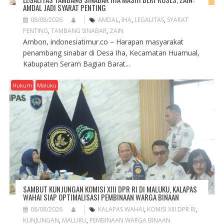
AMDAL JADI SYARAT PENTING
08/08/2026
AMDAL
,
IHA
,
LEGALITAS
,
SYARAT
PENTING
,
TAMBANG SINABAR
,
ZAIN
Ambon, indonesiatimur.co – Harapan masyarakat
penambang sinabar di Desa Iha, Kecamatan Huamual,
Kabupaten Seram Bagian Barat...
Hukum
Maluku
SAMBUT KUNJUNGAN KOMISI XIII DPR RI DI MALUKU, KALAPAS
WAHAI SIAP OPTIMALISASI PEMBINAAN WARGA BINAAN
08/08/2026
KALAPAS WAHAI
,
KOMISI XIII DPR RI
,
KUNJUNGAN
,
MALUKU
,
PEMBINAAN WARGA BINAAN