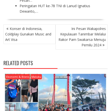
Pesan…
Peringatan HUT ke-78 TNI di Lanud Ignatius
Dewanto,…
P
Konser di Indonesia,
Ini Pesan Wakapolres
O
Coldplay Gunakan Music and
Kepulauan Tanimbar Melalui
S
Art Visa
Rakor Pam Swakarsa Menuju
T
Pemilu 2024
N
A
V
RELATED POSTS
I
G
A
Ekonomi & Bisnis
Maluku
T
I
O
N