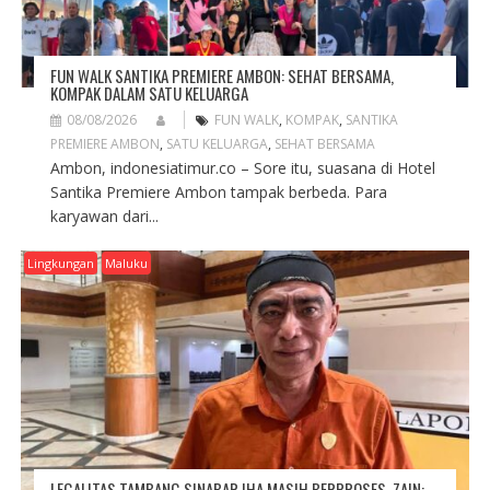
FUN WALK SANTIKA PREMIERE AMBON: SEHAT BERSAMA,
KOMPAK DALAM SATU KELUARGA
08/08/2026
FUN WALK
,
KOMPAK
,
SANTIKA
PREMIERE AMBON
,
SATU KELUARGA
,
SEHAT BERSAMA
Ambon, indonesiatimur.co – Sore itu, suasana di Hotel
Santika Premiere Ambon tampak berbeda. Para
karyawan dari...
Lingkungan
Maluku
LEGALITAS TAMBANG SINABAR IHA MASIH BERPROSES, ZAIN: