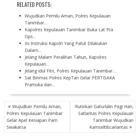
RELATED POSTS:
Wujudkan Pemilu Aman, Polres Kepulauan
Tanimbar…
Kapolres Kepulauan Tanimbar Buka Lat Pra
Ops…
Ini Instruksi Kapolri Yang Patut Dilakukan
Dalam…
Jelang Malam Peralihan Tahun, Kapolres
Kepulauan…
Jelang Idul Fitri, Polres Kepulauan Tanimbar…
Sat Binmas Polres KepTan Gelar PERTISAKA
Pramuka dan…
P
Wujudkan Pemilu Aman,
Rutinkan Gaturlalin Pagi Hari,
O
Polres Kepulauan Tanimbar
Satlantas Polres Kepulauan
S
Gelar Apel Kesiapan Pam
Tanimbar Wujudkan
T
Swakarsa
Kamseltibcarlantas
N
A