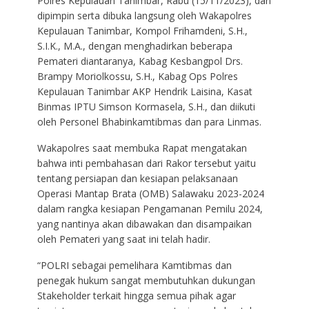
Polres Kepulauan Tanimbar, Rabu (15/11/2023), dan
dipimpin serta dibuka langsung oleh Wakapolres
Kepulauan Tanimbar, Kompol Frihamdeni, S.H.,
S.I.K., M.A., dengan menghadirkan beberapa
Pemateri diantaranya, Kabag Kesbangpol Drs.
Brampy Moriolkossu, S.H., Kabag Ops Polres
Kepulauan Tanimbar AKP Hendrik Laisina, Kasat
Binmas IPTU Simson Kormasela, S.H., dan diikuti
oleh Personel Bhabinkamtibmas dan para Linmas.
Wakapolres saat membuka Rapat mengatakan
bahwa inti pembahasan dari Rakor tersebut yaitu
tentang persiapan dan kesiapan pelaksanaan
Operasi Mantap Brata (OMB) Salawaku 2023-2024
dalam rangka kesiapan Pengamanan Pemilu 2024,
yang nantinya akan dibawakan dan disampaikan
oleh Pemateri yang saat ini telah hadir.
“POLRI sebagai pemelihara Kamtibmas dan
penegak hukum sangat membutuhkan dukungan
Stakeholder terkait hingga semua pihak agar