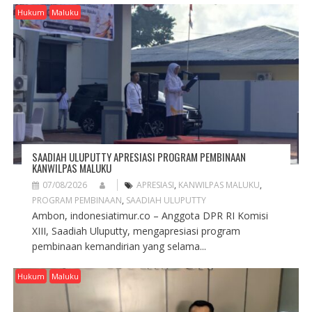
Hukum
Maluku
SAADIAH ULUPUTTY APRESIASI PROGRAM PEMBINAAN
KANWILPAS MALUKU
07/08/2026
APRESIASI
,
KANWILPAS MALUKU
,
PROGRAM PEMBINAAN
,
SAADIAH ULUPUTTY
Ambon, indonesiatimur.co – Anggota DPR RI Komisi
XIII, Saadiah Uluputty, mengapresiasi program
pembinaan kemandirian yang selama...
Hukum
Maluku