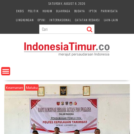
S
SATURDAY, AUGUST 8, 2026
k
EKBIS
POLITIK
HUKUM
OLAHRAGA
BUDAYA
IPTEK
PARIWISATA
i
LINGKUNGAN
OPINI
INTERNASIONAL
CATATAN REDAKSI
LAIN-LAIN
p
t
o
c
o
n
t
e
n
t
Keamanan
Maluku