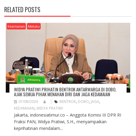
V
RELATED POSTS
I
G
A
Keamanan
Maluku
T
I
O
N
WIDYA PRATIWI PRIHATIN BENTROK ANTARWARGA DI DOBO,
AJAK SEMUA PIHAK MENAHAN DIRI DAN JAGA KEDAMAIAN
07/08/2026
BENTROK
,
DOBO
,
JAGA
,
KEDAMAIAN
,
WIDYA PRATIWI
Jakarta, indonesiatimur.co – Anggota Komisi III DPR RI
Fraksi PAN, Widya Pratiwi, S.H., menyampaikan
keprihatinan mendalam...