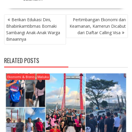
P
Berikan Edukasi Dini,
Pertimbangan Ekonomi dan
O
Bhabinkamtibmas Bomaki
Keamanan, Kamerun Dicabut
S
Sambangi Anak-Anak Warga
dari Daftar Calling Visa
T
Binaannya
N
A
V
RELATED POSTS
I
G
A
Ekonomi & Bisnis
Maluku
T
I
O
N