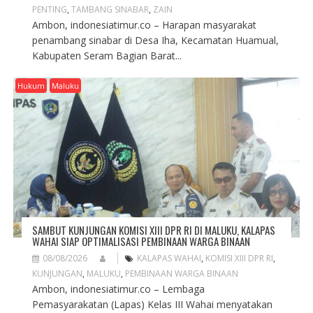
PENTING
,
TAMBANG SINABAR
,
ZAIN
Ambon, indonesiatimur.co – Harapan masyarakat
penambang sinabar di Desa Iha, Kecamatan Huamual,
Kabupaten Seram Bagian Barat...
Hukum
Maluku
SAMBUT KUNJUNGAN KOMISI XIII DPR RI DI MALUKU, KALAPAS
WAHAI SIAP OPTIMALISASI PEMBINAAN WARGA BINAAN
08/08/2026
KALAPAS WAHAI
,
KOMISI XIII DPR RI
,
KUNJUNGAN
,
MALUKU
,
PEMBINAAN WARGA BINAAN
Ambon, indonesiatimur.co – Lembaga
Pemasyarakatan (Lapas) Kelas III Wahai menyatakan