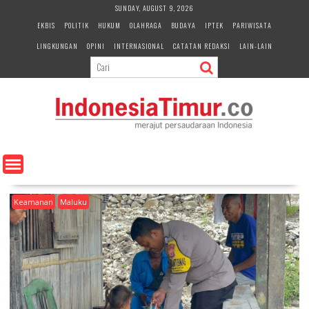
S
SUNDAY, AUGUST 9, 2026
k
EKBIS
POLITIK
HUKUM
OLAHRAGA
BUDAYA
IPTEK
PARIWISATA
i
LINGKUNGAN
OPINI
INTERNASIONAL
CATATAN REDAKSI
LAIN-LAIN
p
t
o
c
o
n
t
e
n
t
Keamanan
Maluku