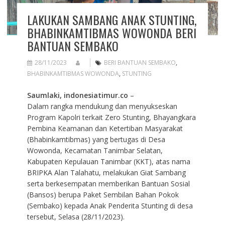
LAKUKAN SAMBANG ANAK STUNTING,
BHABINKAMTIBMAS WOWONDA BERI
BANTUAN SEMBAKO
28/11/2023
BERI BANTUAN SEMBAKO
,
BHABINKAMTIBMAS WOWONDA
,
STUNTING
Saumlaki, indonesiatimur.co
–
Dalam rangka mendukung dan menyukseskan
Program Kapolri terkait Zero Stunting, Bhayangkara
Pembina Keamanan dan Ketertiban Masyarakat
(Bhabinkamtibmas) yang bertugas di Desa
Wowonda, Kecamatan Tanimbar Selatan,
Kabupaten Kepulauan Tanimbar (KKT), atas nama
BRIPKA Alan Talahatu, melakukan Giat Sambang
serta berkesempatan memberikan Bantuan Sosial
(Bansos) berupa Paket Sembilan Bahan Pokok
(Sembako) kepada Anak Penderita Stunting di desa
tersebut, Selasa (28/11/2023).