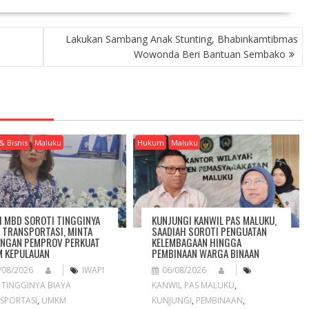
Lakukan Sambang Anak Stunting, Bhabinkamtibmas
Wowonda Beri Bantuan Sembako
& Bisnis
Maluku
Hukum
Maluku
I MBD SOROTI TINGGINYA
KUNJUNGI KANWIL PAS MALUKU,
A TRANSPORTASI, MINTA
SAADIAH SOROTI PENGUATAN
NGAN PEMPROV PERKUAT
KELEMBAGAAN HINGGA
 KEPULAUAN
PEMBINAAN WARGA BINAAN
/08/2026
IWAPI
06/08/2026
,
TINGGINYA BIAYA
KANWIL PAS MALUKU
,
SPORTASI
,
UMKM
KUNJUNGI
,
PEMBINAAN
,