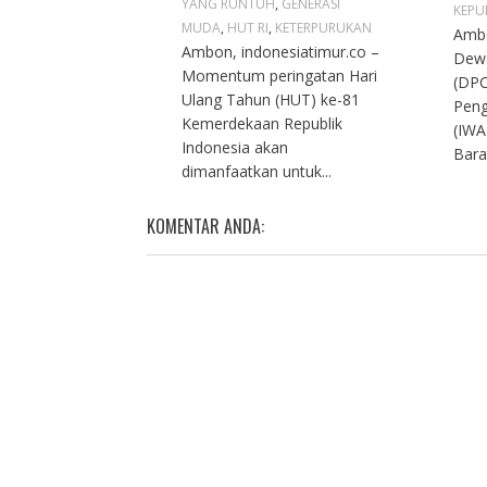
YANG RUNTUH
,
GENERASI
KEPU
MUDA
,
HUT RI
,
KETERPURUKAN
Ambo
Ambon, indonesiatimur.co –
Dew
Momentum peringatan Hari
(DPC
Ulang Tahun (HUT) ke-81
Peng
Kemerdekaan Republik
(IWA
Indonesia akan
Bara
dimanfaatkan untuk...
KOMENTAR ANDA: