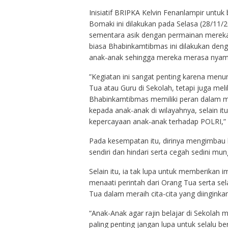
Inisiatif BRIPKA Kelvin Fenanlampir untu
Bomaki ini dilakukan pada Selasa (28/11
sementara asik dengan permainan mereka 
biasa Bhabinkamtibmas ini dilakukan den
anak-anak sehingga mereka merasa nyaman
”Kegiatan ini sangat penting karena menu
Tua atau Guru di Sekolah, tetapi juga me
Bhabinkamtibmas memiliki peran dalam m
kepada anak-anak di wilayahnya, selain i
kepercayaan anak-anak terhadap POLRI,” 
Pada kesempatan itu, dirinya mengimbau 
sendiri dan hindari serta cegah sedini mu
Selain itu, ia tak lupa untuk memberikan
menaati perintah dari Orang Tua serta sel
Tua dalam meraih cita-cita yang diinginkan
“Anak-Anak agar rajin belajar di Sekolah
paling penting jangan lupa untuk selalu be