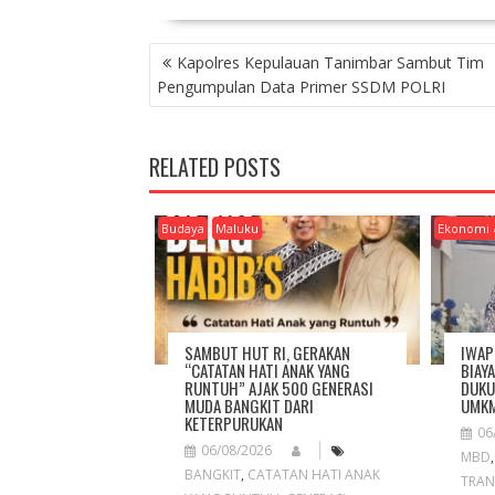
P
Kapolres Kepulauan Tanimbar Sambut Tim
O
Pengumpulan Data Primer SSDM POLRI
S
T
N
RELATED POSTS
A
V
I
Budaya
Maluku
Ekonomi 
G
A
T
I
O
SAMBUT HUT RI, GERAKAN
IWAP
N
“CATATAN HATI ANAK YANG
BIAY
RUNTUH” AJAK 500 GENERASI
DUKU
MUDA BANGKIT DARI
UMKM
KETERPURUKAN
06
06/08/2026
MBD
BANGKIT
,
CATATAN HATI ANAK
TRAN