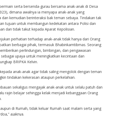
k bermain serta bersenda-gurau bersama anak-anak di Desa
/2023), dimana awalnya ia menyapa anak-anak yang
dan kemudian berinteraksi bak teman sebaya. Tindakan tak
gan tujuan untuk membangun kedekatan antara Polisi dan
 dan tidak takut kepada Aparat Kepolisian.
njukan perhatian terhadap anak-anak tidak hanya dari Orang
libatkan berbagai pihak, termasuk Bhabinkamtibmas. Seorang
emberikan perlindungan, bimbingan, dan pengawasan
tu sebagai upaya untuk meningkatkan kecintaan dan
ungkap BRIPKA Kelvin.
kepada anak-anak agar tidak saling mengolok dengan teman
ngkin tindakan kekerasan ataupun perkelahian.
 imbauan sekaligus mengajak anak-anak untuk selalu patuh dan
alu rajin belajar sehingga kelak menjadi kebanggaan Orang
.
 maupun di Rumah, tidak keluar Rumah saat malam serta yang
rdoa,” ajaknya.