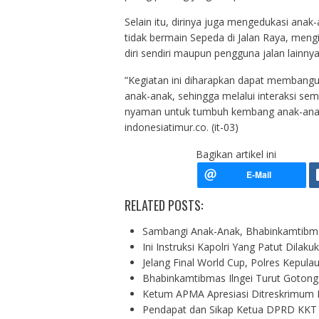
Selain itu, dirinya juga mengedukasi an
tidak bermain Sepeda di Jalan Raya, men
diri sendiri maupun pengguna jalan lainnya
”Kegiatan ini diharapkan dapat membang
anak-anak, sehingga melalui interaksi sem
nyaman untuk tumbuh kembang anak-anak d
indonesiatimur.co. (it-03)
Bagikan artikel ini
RELATED POSTS:
Sambangi Anak-Anak, Bhabinkamtibma
Ini Instruksi Kapolri Yang Patut Dila
Jelang Final World Cup, Polres Kepul
Bhabinkamtibmas Ilngei Turut Goton
Ketum APMA Apresiasi Ditreskrimum
Pendapat dan Sikap Ketua DPRD KKT 