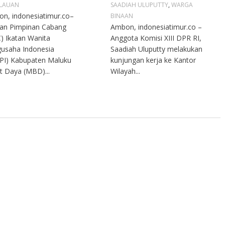
LAUAN
SAADIAH ULUPUTTY
,
WARGA
n, indonesiatimur.co–
BINAAN
an Pimpinan Cabang
Ambon, indonesiatimur.co –
) Ikatan Wanita
Anggota Komisi XIII DPR RI,
usaha Indonesia
Saadiah Uluputty melakukan
PI) Kabupaten Maluku
kunjungan kerja ke Kantor
t Daya (MBD)...
Wilayah...