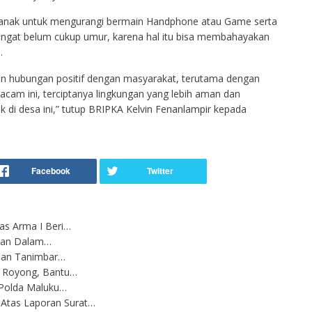
ak-anak untuk mengurangi bermain Handphone atau Game serta
gingat belum cukup umur, karena hal itu bisa membahayakan
.
un hubungan positif dengan masyarakat, terutama dengan
acam ini, terciptanya lingkungan yang lebih aman dan
i desa ini,” tutup BRIPKA Kelvin Fenanlampir kepada
s Arma I Beri…
kukan Dalam…
auan Tanimbar…
g Royong, Bantu…
 Polda Maluku…
Atas Laporan Surat…