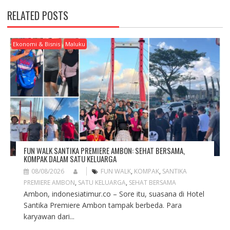
A
RELATED POSTS
V
I
G
Ekonomi & Bisnis
Maluku
A
T
I
O
N
FUN WALK SANTIKA PREMIERE AMBON: SEHAT BERSAMA,
KOMPAK DALAM SATU KELUARGA
08/08/2026
FUN WALK
,
KOMPAK
,
SANTIKA
PREMIERE AMBON
,
SATU KELUARGA
,
SEHAT BERSAMA
Ambon, indonesiatimur.co – Sore itu, suasana di Hotel
Santika Premiere Ambon tampak berbeda. Para
karyawan dari...