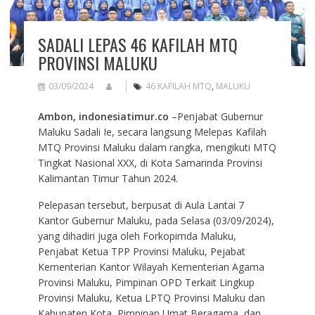
SADALI LEPAS 46 KAFILAH MTQ
PROVINSI MALUKU
03/09/2024
46 KAFILAH MTQ
,
MALUKU
Ambon, indonesiatimur.co
–Penjabat Gubernur
Maluku Sadali Ie, secara langsung Melepas Kafilah
MTQ Provinsi Maluku dalam rangka, mengikuti MTQ
Tingkat Nasional XXX, di Kota Samarinda Provinsi
Kalimantan Timur Tahun 2024.
Pelepasan tersebut, berpusat di Aula Lantai 7
Kantor Gubernur Maluku, pada Selasa (03/09/2024),
yang dihadiri juga oleh Forkopimda Maluku,
Penjabat Ketua TPP Provinsi Maluku, Pejabat
Kementerian Kantor Wilayah Kementerian Agama
Provinsi Maluku, Pimpinan OPD Terkait Lingkup
Provinsi Maluku, Ketua LPTQ Provinsi Maluku dan
Kabupaten Kota, Pimpinan Umat Beragama, dan