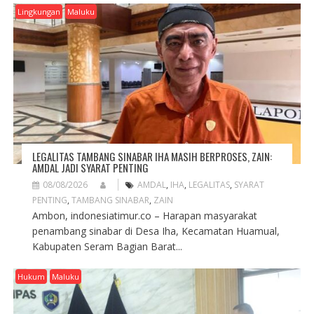
Lingkungan
Maluku
LEGALITAS TAMBANG SINABAR IHA MASIH BERPROSES, ZAIN:
AMDAL JADI SYARAT PENTING
08/08/2026
AMDAL
,
IHA
,
LEGALITAS
,
SYARAT
PENTING
,
TAMBANG SINABAR
,
ZAIN
Ambon, indonesiatimur.co – Harapan masyarakat
penambang sinabar di Desa Iha, Kecamatan Huamual,
Kabupaten Seram Bagian Barat...
Hukum
Maluku