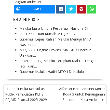
Bagikan artikel ini
RELATED POSTS:
Maluku Juara Umum Pesparawi Nasional XI
2021 KKT Tuan Rumah MTQ Ke - 29
Gubernur Lepas Kafilah Maluku Menuju MTQ
Nasional…
MTQ XXIX Tingkat Provinsi Maluku. Gubernur:
Unik dan…
Rakerda LPTQ Maluku Tetapkan Maluku Tengah
Jadi Tuan…
Gubernur Maluku Hadiri MTQ I Di Kailolo
P
Sadali Buka Konsultasi
Alfamidi Beri Bantuan Motor
O
Publik Pembuatan KLHS
Roda 3 untuk Penanganan
S
RPJMD Promal 2025-2029
Sampah di Kota Ambon
T
N