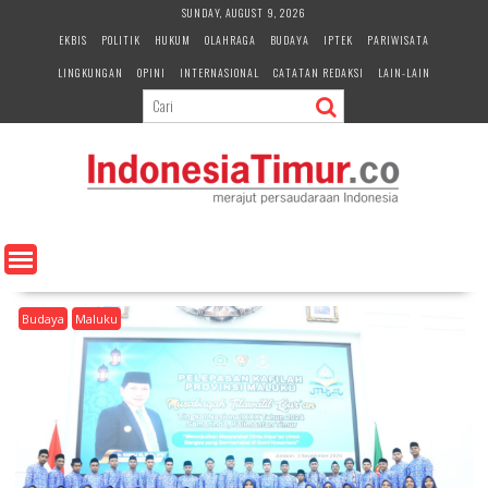
S
SUNDAY, AUGUST 9, 2026
k
EKBIS
POLITIK
HUKUM
OLAHRAGA
BUDAYA
IPTEK
PARIWISATA
i
LINGKUNGAN
OPINI
INTERNASIONAL
CATATAN REDAKSI
LAIN-LAIN
p
t
o
c
o
n
t
e
n
t
Budaya
Maluku