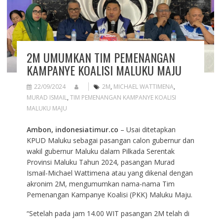
2M UMUMKAN TIM PEMENANGAN
KAMPANYE KOALISI MALUKU MAJU
22/09/2024
2M
,
MICHAEL WATTIMENA
,
MURAD ISMAIL
,
TIM PEMENANGAN KAMPANYE KOALISI
MALUKU MAJU
Ambon, indonesiatimur.co
– Usai ditetapkan
KPUD Maluku sebagai pasangan calon gubernur dan
wakil gubernur Maluku dalam Pilkada Serentak
Provinsi Maluku Tahun 2024, pasangan Murad
Ismail-Michael Wattimena atau yang dikenal dengan
akronim 2M, mengumumkan nama-nama Tim
Pemenangan Kampanye Koalisi (PKK) Maluku Maju.
“Setelah pada jam 14.00 WIT pasangan 2M telah di