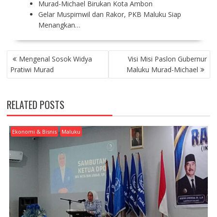
Murad-Michael Birukan Kota Ambon
Gelar Muspimwil dan Rakor, PKB Maluku Siap
Menangkan…
P
Mengenal Sosok Widya
Visi Misi Paslon Gubernur
O
Pratiwi Murad
Maluku Murad-Michael
S
T
N
RELATED POSTS
A
V
I
Ekonomi & Bisnis
Maluku
G
A
T
I
O
N