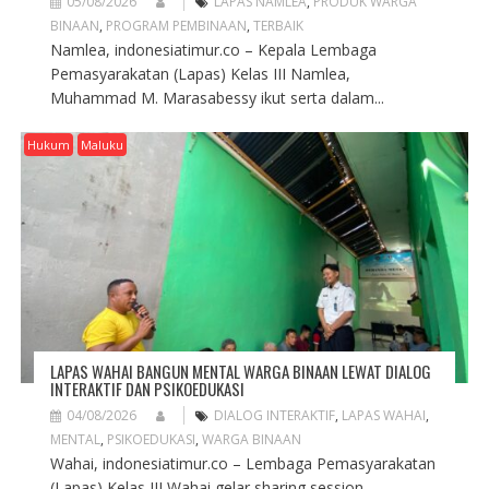
05/08/2026
LAPAS NAMLEA
,
PRODUK WARGA
BINAAN
,
PROGRAM PEMBINAAN
,
TERBAIK
Namlea, indonesiatimur.co – Kepala Lembaga
Pemasyarakatan (Lapas) Kelas III Namlea,
Muhammad M. Marasabessy ikut serta dalam...
Hukum
Maluku
LAPAS WAHAI BANGUN MENTAL WARGA BINAAN LEWAT DIALOG
INTERAKTIF DAN PSIKOEDUKASI
04/08/2026
DIALOG INTERAKTIF
,
LAPAS WAHAI
,
MENTAL
,
PSIKOEDUKASI
,
WARGA BINAAN
Wahai, indonesiatimur.co – Lembaga Pemasyarakatan
(Lapas) Kelas III Wahai gelar sharing session