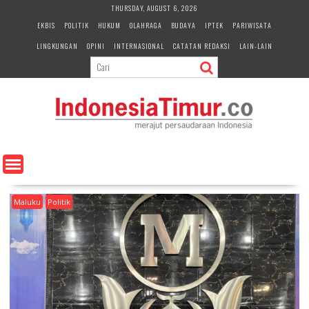
S
THURSDAY, AUGUST 6, 2026
k
EKBIS
POLITIK
HUKUM
OLAHRAGA
BUDAYA
IPTEK
PARIWISATA
i
LINGKUNGAN
OPINI
INTERNASIONAL
CATATAN REDAKSI
LAIN-LAIN
p
t
o
c
o
n
t
e
n
t
Maluku
Politik