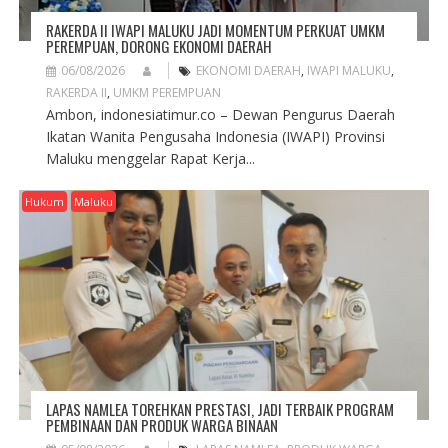
RAKERDA II IWAPI MALUKU JADI MOMENTUM PERKUAT UMKM
PEREMPUAN, DORONG EKONOMI DAERAH
06/08/2026
EKONOMI DAERAH
,
IWAPI MALUKU
,
RAKERDA II
,
UMKM PEREMPUAN
Ambon, indonesiatimur.co – Dewan Pengurus Daerah
Ikatan Wanita Pengusaha Indonesia (IWAPI) Provinsi
Maluku menggelar Rapat Kerja...
Hukum
Maluku
LAPAS NAMLEA TOREHKAN PRESTASI, JADI TERBAIK PROGRAM
PEMBINAAN DAN PRODUK WARGA BINAAN