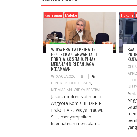
V
I
G
Keamanan
Maluku
Hukum
A
T
I
O
N
WIDYA PRATIWI PRIHATIN
SAAD
BENTROK ANTARWARGA DI
PROG
DOBO, AJAK SEMUA PIHAK
KANW
MENAHAN DIRI DAN JAGA
07
KEDAMAIAN
APRES
07/08/2026
PROG
BENTROK
,
DOBO
,
JAGA
,
ULUP
KEDAMAIAN
,
WIDYA PRATIWI
Ambo
Jakarta, indonesiatimur.co –
Angg
Anggota Komisi III DPR RI
Saad
Fraksi PAN, Widya Pratiwi,
meng
S.H., menyampaikan
pemb
keprihatinan mendalam...
yang