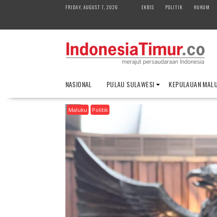
S
FRIDAY, AUGUST 7, 2026
EKBIS
POLITIK
HUKUM
k
i
p
t
o
c
o
NASIONAL
PULAU SULAWESI
KEPULAUAN MAL
n
t
Maluku
Politik
e
n
t