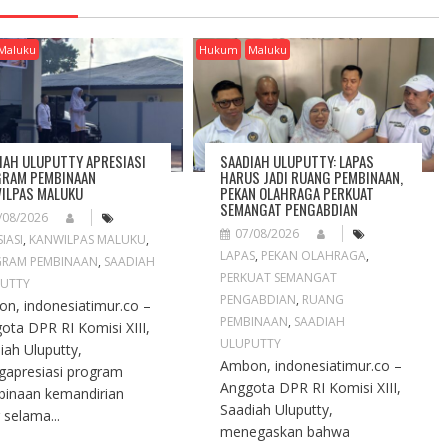
Maluku
Hukum
Maluku
IAH ULUPUTTY APRESIASI
SAADIAH ULUPUTTY: LAPAS
RAM PEMBINAAN
HARUS JADI RUANG PEMBINAAN,
ILPAS MALUKU
PEKAN OLAHRAGA PERKUAT
SEMANGAT PENGABDIAN
/08/2026
07/08/2026
IASI
,
KANWILPAS MALUKU
,
LAPAS
,
PEKAN OLAHRAGA
,
RAM PEMBINAAN
,
SAADIAH
PERKUAT SEMANGAT
UTTY
PENGABDIAN
,
RUANG
n, indonesiatimur.co –
PEMBINAAN
,
SAADIAH
ota DPR RI Komisi XIII,
ULUPUTTY
iah Uluputty,
Ambon, indonesiatimur.co –
apresiasi program
Anggota DPR RI Komisi XIII,
inaan kemandirian
Saadiah Uluputty,
 selama...
menegaskan bahwa