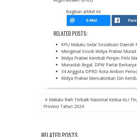
Bagikan artikel ini
RELATED POSTS:
KPU Maluku Gelar Sosialisasi Daerah 
Mengenal Sosok Widya Pratiwi Murad
Widya Pratiwi Kembali Pimpin PAN M
Munaslub Ilegal, DPW Partai Berkary
34 Anggota DPRD Kota Ambon Periode
Widya Pratiwi Mencalonkan Diri Kemb
P
Maluku Raih Terbaik Nasional Kedua ALI Tin
O
Provinsi Tahun 2024
S
T
N
A
RELATED POSTS