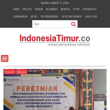
S
SUNDAY, AUGUST 9, 2026
k
EKBIS
POLITIK
HUKUM
OLAHRAGA
BUDAYA
IPTEK
PARIWISATA
i
LINGKUNGAN
OPINI
INTERNASIONAL
CATATAN REDAKSI
LAIN-LAIN
p
t
o
c
o
n
t
e
n
t
Hukum
Maluku