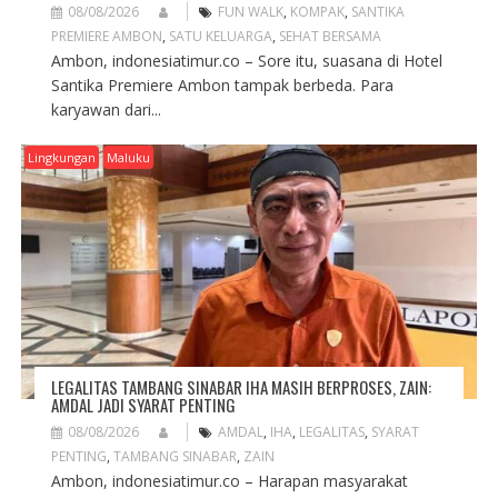
08/08/2026
FUN WALK
,
KOMPAK
,
SANTIKA
PREMIERE AMBON
,
SATU KELUARGA
,
SEHAT BERSAMA
Ambon, indonesiatimur.co – Sore itu, suasana di Hotel
Santika Premiere Ambon tampak berbeda. Para
karyawan dari...
Lingkungan
Maluku
LEGALITAS TAMBANG SINABAR IHA MASIH BERPROSES, ZAIN:
AMDAL JADI SYARAT PENTING
08/08/2026
AMDAL
,
IHA
,
LEGALITAS
,
SYARAT
PENTING
,
TAMBANG SINABAR
,
ZAIN
Ambon, indonesiatimur.co – Harapan masyarakat