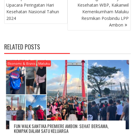
O
Upacara Peringatan Hari
Kesehatan WBP, Kakanwil
S
Kesehatan Nasional Tahun
Kemenkumham Maluku
T
2024
Resmikan Posbindu LPP
N
Ambon
A
V
I
RELATED POSTS
G
A
T
Ekonomi & Bisnis
Maluku
I
O
N
FUN WALK SANTIKA PREMIERE AMBON: SEHAT BERSAMA,
KOMPAK DALAM SATU KELUARGA