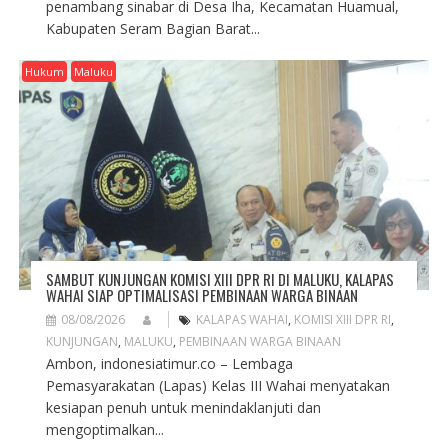
penambang sinabar di Desa Iha, Kecamatan Huamual,
Kabupaten Seram Bagian Barat...
Hukum
Maluku
SAMBUT KUNJUNGAN KOMISI XIII DPR RI DI MALUKU, KALAPAS
WAHAI SIAP OPTIMALISASI PEMBINAAN WARGA BINAAN
08/08/2026
KALAPAS WAHAI
,
KOMISI XIII DPR RI
,
KUNJUNGAN
,
MALUKU
,
PEMBINAAN WARGA BINAAN
Ambon, indonesiatimur.co – Lembaga
Pemasyarakatan (Lapas) Kelas III Wahai menyatakan
kesiapan penuh untuk menindaklanjuti dan
mengoptimalkan...