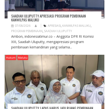
SAADIAH ULUPUTTY APRESIASI PROGRAM PEMBINAAN
KANWILPAS MALUKU
07/08/2026
APRESIASI
,
KANWILPAS MALUKU
,
PROGRAM PEMBINAAN
,
SAADIAH ULUPUTTY
Ambon, indonesiatimur.co – Anggota DPR RI Komisi
XIII, Saadiah Uluputty, mengapresiasi program
pembinaan kemandirian yang selama...
Hukum
Maluku
SAADIAH ULUPUTTY: LAPAS HARUS JADI RUANG PEMBINAAN,