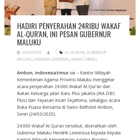
HADIRI PENYERAHAN 24RIBU WAKAF
AL-QUR’AN, INI PESAN GUBERNUR
MALUKU
24/03/2025
AL-QUR’AN
,
GUBERNUR
MALUKU
,
HENDRIK LEWERISSA
,
WAKAF 24RIBU
Ambon, indonesiatimur.co
– Kantor Wilayah
Kementerian Agama Provinsi Maluku menggelar
acara penyerahan 24.000 Wakaf Al-Qur’an dari
Ikatan Keluarga Jalan Baru Plus Jakarta (IKA DBC
Plus) dan Yayasan Insan Sejahtera, sekaligus acara
Buka Puasa Bersama di Swiss-Belhotel Ambon,
Senin (24/03/2025).
24.000 Wakaf Al-Qur’an tersebut, diserahkan oleh
Gubernur Maluku Hendrik Lewerissa kepada Kepala
Kantor Wilayah Kementerian Agama Provinsi