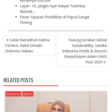
Berdirinya UNLESA
Layan : HL Jangan Ajari Rakyat Tanimbar
Metode…
Peran Yayasan Pendidikan di Papua Sangat
Penting
P
Safari Ramadhan Kelima
Dukung Gerakan Global
O
Pemkot, Bakal Dihadiri
Sustainability, Santika
S
Gubernur Maluku
Indonesia Hotels & Resorts
T
Berpartisipasi dalam Earth
N
Hour 2025
A
V
I
RELATED POSTS
G
A
T
Keamanan
Maluku
I
O
N