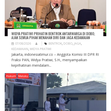
WIDYA PRATIWI PRIHATIN BENTROK ANTARWARGA DI DOBO,
AJAK SEMUA PIHAK MENAHAN DIRI DAN JAGA KEDAMAIAN
07/08/2026
BENTROK
,
DOBO
,
JAGA
,
KEDAMAIAN
,
WIDYA PRATIWI
Jakarta, indonesiatimur.co – Anggota Komisi III DPR RI
Fraksi PAN, Widya Pratiwi, S.H., menyampaikan
keprihatinan mendalam...
Hukum
Maluku