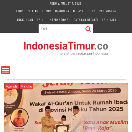
S
FRIDAY, AUGUST 7, 2026
k
EKBIS
POLITIK
HUKUM
OLAHRAGA
BUDAYA
IPTEK
PARIWISATA
i
LINGKUNGAN
OPINI
INTERNASIONAL
CATATAN REDAKSI
LAIN-LAIN
p
t
o
c
o
n
t
e
n
t
Agenda
Maluku