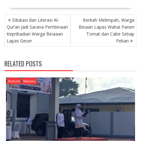
P
Edukasi dan Literasi Al-
Berkah Melimpah, Warga
O
Qur’an Jadi Sarana Pembinaan
Binaan Lapas Wahai Panen
S
Kepribadian Warga Binaaan
Tomat dan Cabe Setiap
T
Lapas Geser
Pekan
N
A
V
RELATED POSTS
I
G
A
Hukum
Maluku
T
I
O
N