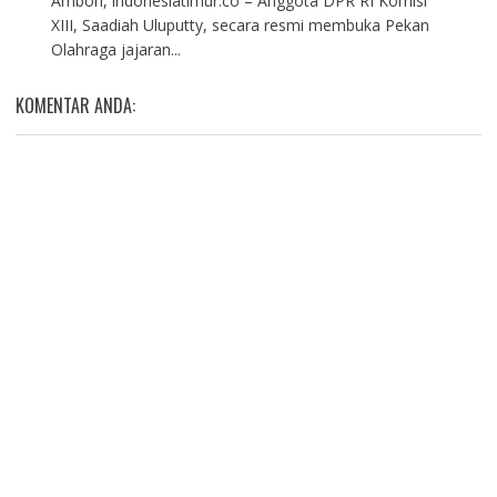
Ambon, indonesiatimur.co – Anggota DPR RI Komisi
XIII, Saadiah Uluputty, secara resmi membuka Pekan
Olahraga jajaran...
KOMENTAR ANDA: