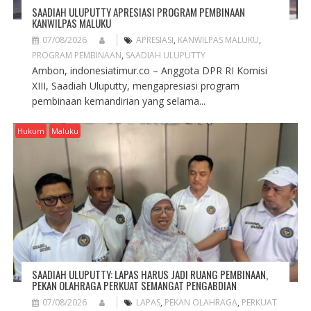
SAADIAH ULUPUTTY APRESIASI PROGRAM PEMBINAAN
KANWILPAS MALUKU
07/08/2026
APRESIASI
,
KANWILPAS MALUKU
,
PROGRAM PEMBINAAN
,
SAADIAH ULUPUTTY
Ambon, indonesiatimur.co – Anggota DPR RI Komisi
XIII, Saadiah Uluputty, mengapresiasi program
pembinaan kemandirian yang selama...
Hukum
Maluku
SAADIAH ULUPUTTY: LAPAS HARUS JADI RUANG PEMBINAAN,
PEKAN OLAHRAGA PERKUAT SEMANGAT PENGABDIAN
07/08/2026
LAPAS
,
PEKAN OLAHRAGA
,
PERKUAT