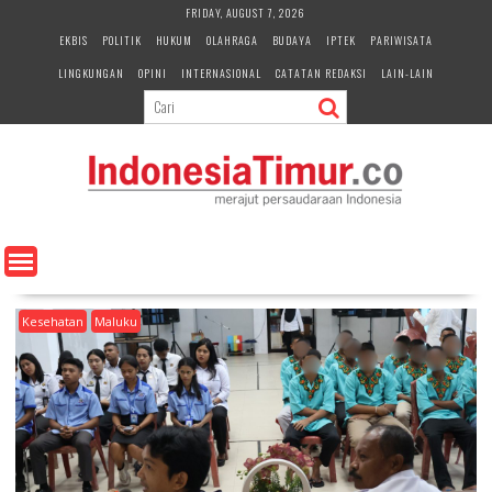
S
FRIDAY, AUGUST 7, 2026
k
EKBIS
POLITIK
HUKUM
OLAHRAGA
BUDAYA
IPTEK
PARIWISATA
i
LINGKUNGAN
OPINI
INTERNASIONAL
CATATAN REDAKSI
LAIN-LAIN
p
t
o
c
o
n
t
e
n
t
Kesehatan
Maluku