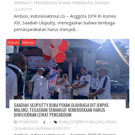
SEMANGAT PENGABDIAN
,
RUANG PEMBINAAN
,
SAADIAH
ULUPUTTY
Ambon, indonesiatimur.co – Anggota DPR RI Komisi
XIII, Saadiah Uluputty, menegaskan bahwa lembaga
pemasyarakatan harus menjadi...
Hukum
Maluku
SAADIAH ULUPUTTY BUKA PEKAN OLAHRAGA DITJENPAS
MALUKU, TEGASKAN SEMANGAT KEMERDEKAAN HARUS
DIWUJUDKAN LEWAT PENGABDIAN
07/08/2026
BUKA
,
DITJENPAS MALUKU
,
PEKAN
OLAHRAGA
,
SAADIAH ULUPUTTY