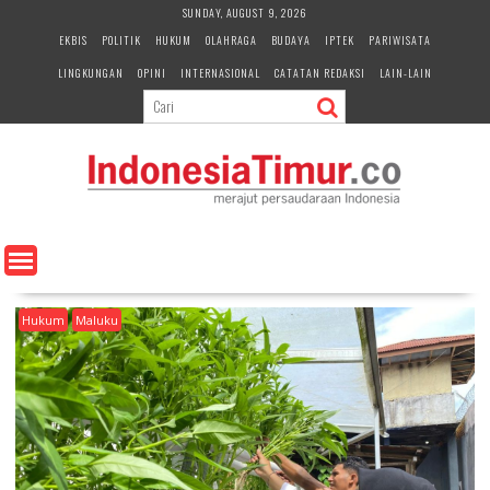
S
SUNDAY, AUGUST 9, 2026
k
EKBIS
POLITIK
HUKUM
OLAHRAGA
BUDAYA
IPTEK
PARIWISATA
i
LINGKUNGAN
OPINI
INTERNASIONAL
CATATAN REDAKSI
LAIN-LAIN
p
t
o
c
o
n
t
e
n
t
Hukum
Maluku