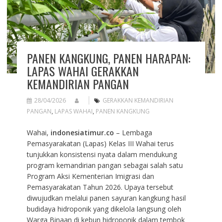
PANEN KANGKUNG, PANEN HARAPAN:
LAPAS WAHAI GERAKKAN
KEMANDIRIAN PANGAN
28/04/2026
GERAKKAN KEMANDIRIAN
PANGAN
,
LAPAS WAHAI
,
PANEN KANGKUNG
Wahai,
indonesiatimur.co
– Lembaga
Pemasyarakatan (Lapas) Kelas III Wahai terus
tunjukkan konsistensi nyata dalam mendukung
program kemandirian pangan sebagai salah satu
Program Aksi Kementerian Imigrasi dan
Pemasyarakatan Tahun 2026. Upaya tersebut
diwujudkan melalui panen sayuran kangkung hasil
budidaya hidroponik yang dikelola langsung oleh
Warga Binaan di kebun hidroponik dalam tembok