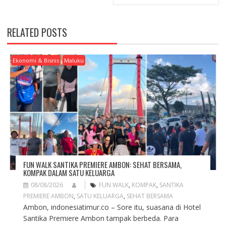
N
A
V
RELATED POSTS
I
G
A
Ekonomi & Bisnis
Maluku
T
I
O
N
FUN WALK SANTIKA PREMIERE AMBON: SEHAT BERSAMA,
KOMPAK DALAM SATU KELUARGA
08/08/2026
FUN WALK
,
KOMPAK
,
SANTIKA
PREMIERE AMBON
,
SATU KELUARGA
,
SEHAT BERSAMA
Ambon, indonesiatimur.co – Sore itu, suasana di Hotel
Santika Premiere Ambon tampak berbeda. Para