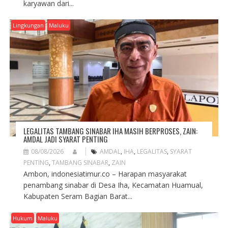
karyawan dari...
Lingkungan
Maluku
LEGALITAS TAMBANG SINABAR IHA MASIH BERPROSES, ZAIN:
AMDAL JADI SYARAT PENTING
08/08/2026
AMDAL
,
IHA
,
LEGALITAS
,
SYARAT
PENTING
,
TAMBANG SINABAR
,
ZAIN
Ambon, indonesiatimur.co – Harapan masyarakat
penambang sinabar di Desa Iha, Kecamatan Huamual,
Kabupaten Seram Bagian Barat...
Hukum
Maluku