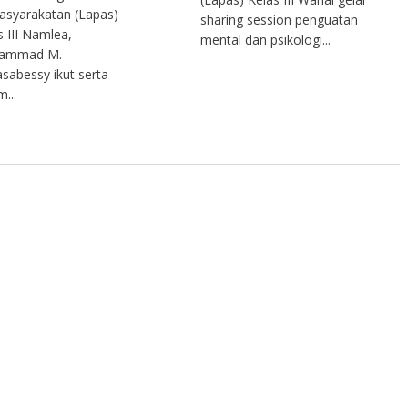
syarakatan (Lapas)
sharing session penguatan
s III Namlea,
mental dan psikologi...
ammad M.
sabessy ikut serta
...