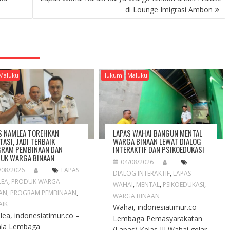
di Lounge Imigrasi Ambon
Maluku
Hukum
Maluku
S NAMLEA TOREHKAN
LAPAS WAHAI BANGUN MENTAL
TASI, JADI TERBAIK
WARGA BINAAN LEWAT DIALOG
RAM PEMBINAAN DAN
INTERAKTIF DAN PSIKOEDUKASI
UK WARGA BINAAN
04/08/2026
/08/2026
LAPAS
DIALOG INTERAKTIF
,
LAPAS
LEA
,
PRODUK WARGA
WAHAI
,
MENTAL
,
PSIKOEDUKASI
,
AN
,
PROGRAM PEMBINAAN
,
WARGA BINAAN
AIK
Wahai, indonesiatimur.co –
ea, indonesiatimur.co –
Lembaga Pemasyarakatan
ala Lembaga
(Lapas) Kelas III Wahai gelar