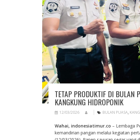
TETAP PRODUKTIF DI BULAN 
KANGKUNG HIDROPONIK
12/03/2026
BULAN PUASA
,
KANG
Wahai, indonesiatimur.co
– Lembaga Pem
kemandirian pangan melalui kegiatan pert
(12/03/2026). Panen sayuran segar yang 