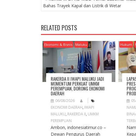
O
Bahas Trayek Kapal dan Listrik di Wetar
S
T
N
RELATED POSTS
A
V
I
Ekonomi & Bisnis
Maluku
Hukum
G
A
T
I
O
RAKERDA II IWAPI MALUKU JADI
LAPA
N
MOMENTUM PERKUAT UMKM
PRES
PEREMPUAN, DORONG EKONOMI
PROG
DAERAH
PROD
06/08/2026
05
EKONOMI DAERAH
,
IWAPI
NAM
MALUKU
,
RAKERDA II
,
UMKM
BINA
PEREMPUAN
TERB
Ambon, indonesiatimur.co –
Naml
Dewan Pengurus Daerah
Kep