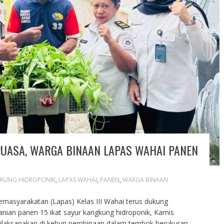
PUASA, WARGA BINAAN LAPAS WAHAI PANEN
KUNG HIDROPONIK
,
LAPAS WAHAI
,
PANEN
,
WARGA BINAAN
asyarakatan (Lapas) Kelas III Wahai terus dukung
anian panen 15 ikat sayur kangkung hidroponik, Kamis
dilaksanakan di kebun pembinaan dalam tembok berukuran