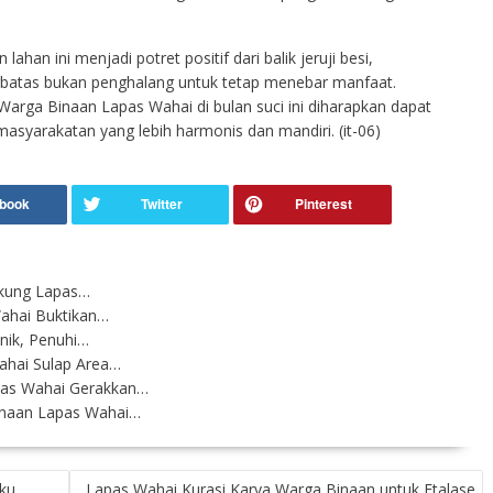
ahan ini menjadi potret positif dari balik jeruji besi,
batas bukan penghalang untuk tetap menebar manfaat.
Warga Binaan Lapas Wahai di bulan suci ini diharapkan dapat
asyarakatan yang lebih harmonis dan mandiri. (it-06)
gkung Lapas…
ahai Buktikan…
nik, Penuhi…
ahai Sulap Area…
pas Wahai Gerakkan…
inaan Lapas Wahai…
ku
Lapas Wahai Kurasi Karya Warga Binaan untuk Etalase