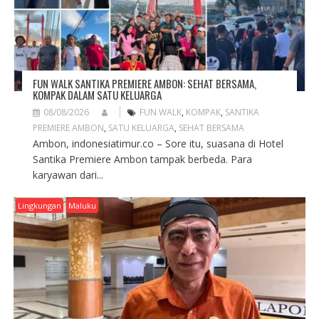
FUN WALK SANTIKA PREMIERE AMBON: SEHAT BERSAMA,
KOMPAK DALAM SATU KELUARGA
08/08/2026
FUN WALK
,
KOMPAK
,
SANTIKA
PREMIERE AMBON
,
SATU KELUARGA
,
SEHAT BERSAMA
Ambon, indonesiatimur.co – Sore itu, suasana di Hotel
Santika Premiere Ambon tampak berbeda. Para
karyawan dari...
Lingkungan
Maluku