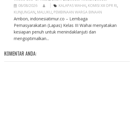
08/08/2026
KALAPAS WAHAI
,
KOMISI XIII DPR RI
,
KUNJUNGAN
,
MALUKU
,
PEMBINAAN WARGA BINAAN
Ambon, indonesiatimur.co – Lembaga
Pemasyarakatan (Lapas) Kelas III Wahai menyatakan
kesiapan penuh untuk menindaklanjuti dan
mengoptimalkan...
KOMENTAR ANDA: