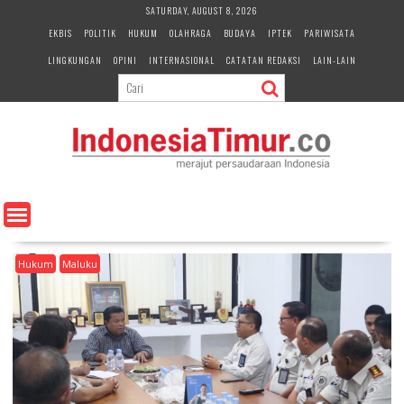
S
SATURDAY, AUGUST 8, 2026
k
EKBIS
POLITIK
HUKUM
OLAHRAGA
BUDAYA
IPTEK
PARIWISATA
i
LINGKUNGAN
OPINI
INTERNASIONAL
CATATAN REDAKSI
LAIN-LAIN
p
t
o
c
o
n
t
e
n
t
Hukum
Maluku