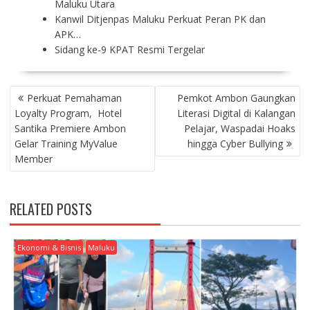
Maluku Utara
Kanwil Ditjenpas Maluku Perkuat Peran PK dan
APK…
Sidang ke-9 KPAT Resmi Tergelar
P
Perkuat Pemahaman
Pemkot Ambon Gaungkan
O
Loyalty Program, Hotel
Literasi Digital di Kalangan
S
Santika Premiere Ambon
Pelajar, Waspadai Hoaks
T
Gelar Training MyValue
hingga Cyber Bullying
N
Member
A
V
I
RELATED POSTS
G
A
T
Ekonomi & Bisnis
Maluku
I
O
N