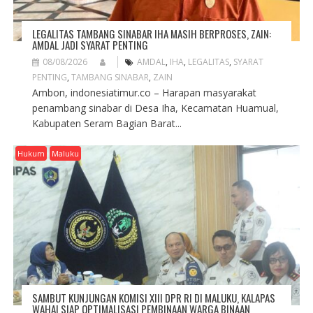
LEGALITAS TAMBANG SINABAR IHA MASIH BERPROSES, ZAIN:
AMDAL JADI SYARAT PENTING
08/08/2026
AMDAL
,
IHA
,
LEGALITAS
,
SYARAT
PENTING
,
TAMBANG SINABAR
,
ZAIN
Ambon, indonesiatimur.co – Harapan masyarakat
penambang sinabar di Desa Iha, Kecamatan Huamual,
Kabupaten Seram Bagian Barat...
Hukum
Maluku
SAMBUT KUNJUNGAN KOMISI XIII DPR RI DI MALUKU, KALAPAS
WAHAI SIAP OPTIMALISASI PEMBINAAN WARGA BINAAN