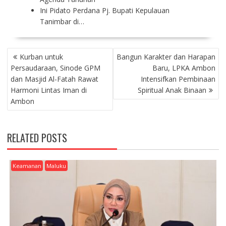
Ini Pidato Perdana Pj. Bupati Kepulauan
Tanimbar di…
P
Kurban untuk
Bangun Karakter dan Harapan
O
Persaudaraan, Sinode GPM
Baru, LPKA Ambon
S
dan Masjid Al-Fatah Rawat
Intensifkan Pembinaan
T
Harmoni Lintas Iman di
Spiritual Anak Binaan
N
Ambon
A
V
I
RELATED POSTS
G
A
T
Keamanan
Maluku
I
O
N