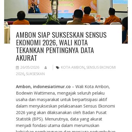
AMBON SIAP SUKSESKAN SENSUS
EKONOMI 2026, WALI KOTA
TEKANKAN PENTINGNYA DATA
AKURAT
26/05/2026
KOTA AMBON
,
SENSUS EKONOMI
2026
,
SUKSESKAN
Ambon, indonesiatimur.co
– Wali Kota Ambon,
Bodewin Wattimena, mengajak seluruh pelaku
usaha dan masyarakat untuk berpartisipasi aktif
dalam menyukseskan pelaksanaan Sensus Ekonomi
2026 yang akan dilaksanakan oleh Badan Pusat
Statistik (BPS). Menurutnya, data yang akurat
menjadi fondasi utama dalam merumuskan
kebijakan pembangunan dan menjaga pertumbuhan