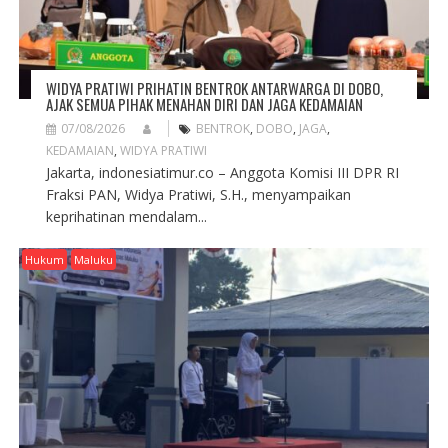
WIDYA PRATIWI PRIHATIN BENTROK ANTARWARGA DI DOBO,
AJAK SEMUA PIHAK MENAHAN DIRI DAN JAGA KEDAMAIAN
07/08/2026
BENTROK
,
DOBO
,
JAGA
,
KEDAMAIAN
,
WIDYA PRATIWI
Jakarta, indonesiatimur.co – Anggota Komisi III DPR RI
Fraksi PAN, Widya Pratiwi, S.H., menyampaikan
keprihatinan mendalam...
Hukum
Maluku