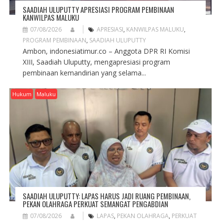
SAADIAH ULUPUTTY APRESIASI PROGRAM PEMBINAAN
KANWILPAS MALUKU
07/08/2026
APRESIASI
,
KANWILPAS MALUKU
,
PROGRAM PEMBINAAN
,
SAADIAH ULUPUTTY
Ambon, indonesiatimur.co – Anggota DPR RI Komisi
XIII, Saadiah Uluputty, mengapresiasi program
pembinaan kemandirian yang selama...
Hukum
Maluku
SAADIAH ULUPUTTY: LAPAS HARUS JADI RUANG PEMBINAAN,
PEKAN OLAHRAGA PERKUAT SEMANGAT PENGABDIAN
07/08/2026
LAPAS
,
PEKAN OLAHRAGA
,
PERKUAT