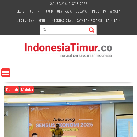
S
SATURDAY, AUGUST 8, 2026
k
EKBIS
POLITIK
HUKUM
OLAHRAGA
BUDAYA
IPTEK
PARIWISATA
i
LINGKUNGAN
OPINI
INTERNASIONAL
CATATAN REDAKSI
LAIN-LAIN
p
t
o
c
o
n
t
e
n
t
Daerah
Maluku