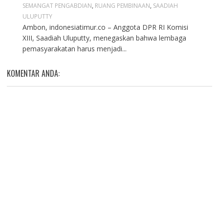
SEMANGAT PENGABDIAN
,
RUANG PEMBINAAN
,
SAADIAH
ULUPUTTY
Ambon, indonesiatimur.co – Anggota DPR RI Komisi
XIII, Saadiah Uluputty, menegaskan bahwa lembaga
pemasyarakatan harus menjadi...
KOMENTAR ANDA: