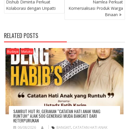
Dishub Diminta Perkuat
Namlea Perkuat
T
Kolaborasi dengan Unpatti
Komersialisasi Produk Warga
N
Binaan
A
V
I
RELATED POSTS
G
A
T
Budaya
Maluku
I
O
N
SAMBUT HUT RI, GERAKAN “CATATAN HATI ANAK YANG
RUNTUH” AJAK 500 GENERASI MUDA BANGKIT DARI
KETERPURUKAN
06/08/2026
BANGKIT
,
CATATAN HATI ANAK