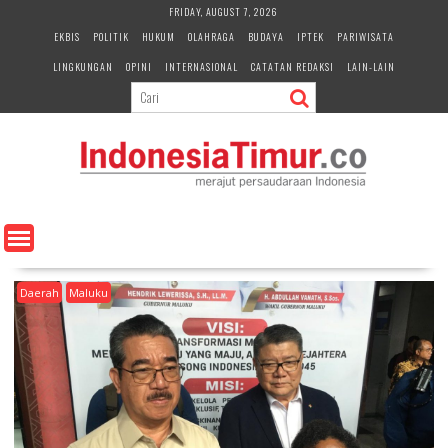
S
FRIDAY, AUGUST 7, 2026
k
EKBIS
POLITIK
HUKUM
OLAHRAGA
BUDAYA
IPTEK
PARIWISATA
i
LINGKUNGAN
OPINI
INTERNASIONAL
CATATAN REDAKSI
LAIN-LAIN
p
t
o
c
o
n
t
e
n
t
Daerah
Maluku