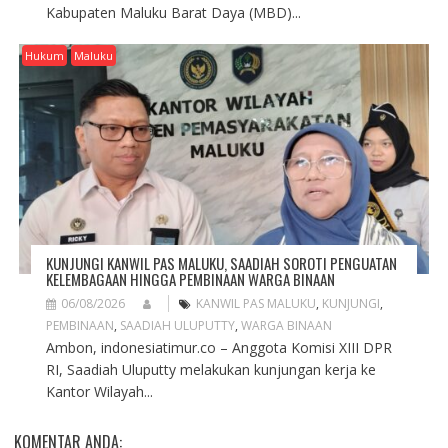
Kabupaten Maluku Barat Daya (MBD)...
Hukum
Maluku
KUNJUNGI KANWIL PAS MALUKU, SAADIAH SOROTI PENGUATAN
KELEMBAGAAN HINGGA PEMBINAAN WARGA BINAAN
06/08/2026
KANWIL PAS MALUKU
,
KUNJUNGI
,
PEMBINAAN
,
SAADIAH ULUPUTTY
,
WARGA BINAAN
Ambon, indonesiatimur.co – Anggota Komisi XIII DPR
RI, Saadiah Uluputty melakukan kunjungan kerja ke
Kantor Wilayah...
KOMENTAR ANDA: