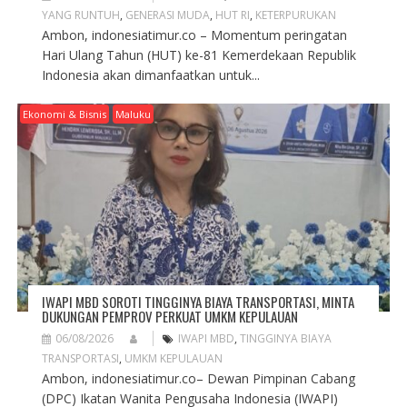
YANG RUNTUH
,
GENERASI MUDA
,
HUT RI
,
KETERPURUKAN
Ambon, indonesiatimur.co – Momentum peringatan
Hari Ulang Tahun (HUT) ke-81 Kemerdekaan Republik
Indonesia akan dimanfaatkan untuk...
Ekonomi & Bisnis
Maluku
IWAPI MBD SOROTI TINGGINYA BIAYA TRANSPORTASI, MINTA
DUKUNGAN PEMPROV PERKUAT UMKM KEPULAUAN
06/08/2026
IWAPI MBD
,
TINGGINYA BIAYA
TRANSPORTASI
,
UMKM KEPULAUAN
Ambon, indonesiatimur.co– Dewan Pimpinan Cabang
(DPC) Ikatan Wanita Pengusaha Indonesia (IWAPI)