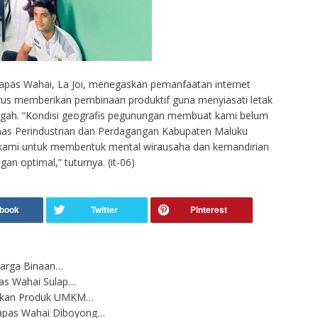
Lapas Wahai, La Joi, menegaskan pemanfaatan internet
terus memberikan pembinaan produktif guna menyiasati letak
ngah. “Kondisi geografis pegunungan membuat kami belum
nas Perindustrian dan Perdagangan Kabupaten Maluku
arget kami untuk membentuk mental wirausaha dan kemandirian
n optimal,” tuturnya. (it-06)
 Warga Binaan…
as Wahai Sulap…
erkan Produk UMKM…
apas Wahai Diboyong…