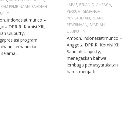
LAPAS
,
PEKAN OLAHRAGA
,
RAM PEMBINAAN
,
SAADIAH
PERKUAT SEMANGAT
UTTY
PENGABDIAN
,
RUANG
n, indonesiatimur.co –
PEMBINAAN
,
SAADIAH
ota DPR RI Komisi XIII,
ULUPUTTY
iah Uluputty,
Ambon, indonesiatimur.co –
apresiasi program
Anggota DPR RI Komisi XIII,
inaan kemandirian
Saadiah Uluputty,
 selama...
menegaskan bahwa
lembaga pemasyarakatan
harus menjadi...