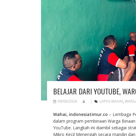
BELAJAR DARI YOUTUBE, WAR
09/06/2026
LAPAS WAHAI
,
WARG
Wahai, indonesiatimur.co
– Lembaga Pe
dalam program pembinaan Warga Binaan d
YouTube. Langkah ini diambil sebagai st
Mikro Kecil Menengah secara mandiri dan e