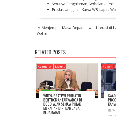
Serunya Pengalaman Berbelanja Prod
Produk Unggulan Karya WB Lapas Waha
P
Menjemput Masa Depan Lewat Literasi di L
O
Wahai
S
T
N
RELATED POSTS
A
V
I
Keamanan
Maluku
Hukum
G
A
T
I
O
WIDYA PRATIWI PRIHATIN
SAAD
N
BENTROK ANTARWARGA DI
PROG
DOBO, AJAK SEMUA PIHAK
KANW
MENAHAN DIRI DAN JAGA
07
KEDAMAIAN
APRES