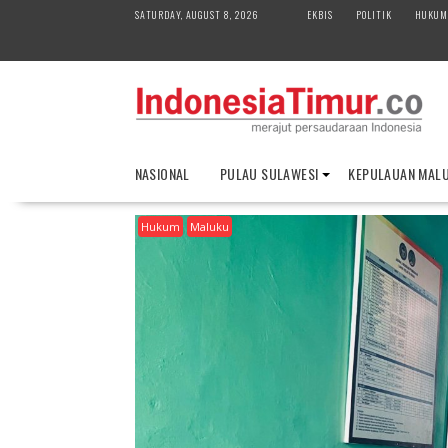
S
SATURDAY, AUGUST 8, 2026
EKBIS
POLITIK
HUKUM
k
i
p
t
o
c
o
NASIONAL
PULAU SULAWESI
KEPULAUAN MAL
n
t
Hukum
Maluku
e
n
t