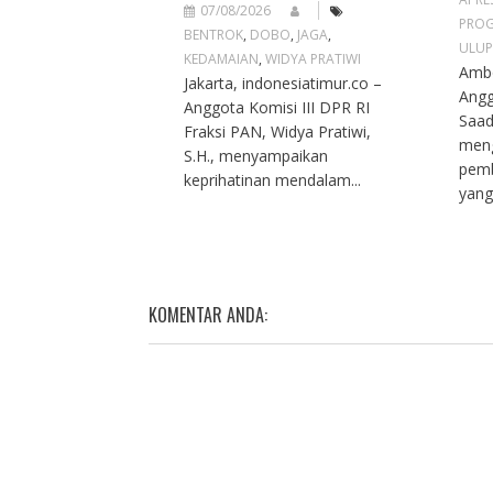
07/08/2026
PROG
BENTROK
,
DOBO
,
JAGA
,
ULUP
KEDAMAIAN
,
WIDYA PRATIWI
Ambo
Jakarta, indonesiatimur.co –
Angg
Anggota Komisi III DPR RI
Saad
Fraksi PAN, Widya Pratiwi,
meng
S.H., menyampaikan
pemb
keprihatinan mendalam...
yang
KOMENTAR ANDA: