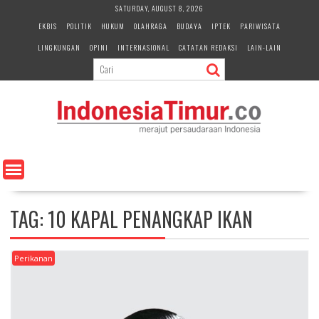
S
SATURDAY, AUGUST 8, 2026
k
EKBIS
POLITIK
HUKUM
OLAHRAGA
BUDAYA
IPTEK
PARIWISATA
i
LINGKUNGAN
OPINI
INTERNASIONAL
CATATAN REDAKSI
LAIN-LAIN
p
t
o
c
o
n
t
e
n
t
TAG:
10 KAPAL PENANGKAP IKAN
Perikanan