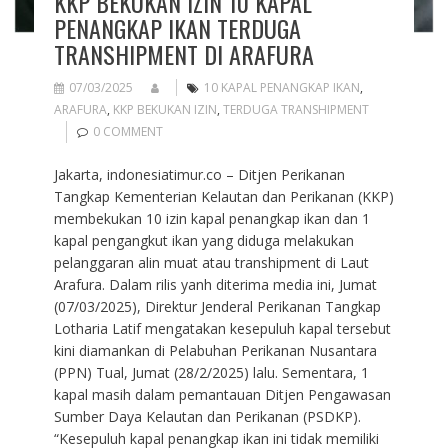
KKP BEKUKAN IZIN 10 KAPAL
PENANGKAP IKAN TERDUGA
TRANSHIPMENT DI ARAFURA
07/03/2025
10 KAPAL PENANGKAP IKAN
,
ARAFURA
,
KKP BEKUKAN IZIN
,
TERDUGA TRANSHIPMENT
0 COMMENT
Jakarta, indonesiatimur.co – Ditjen Perikanan
Tangkap Kementerian Kelautan dan Perikanan (KKP)
membekukan 10 izin kapal penangkap ikan dan 1
kapal pengangkut ikan yang diduga melakukan
pelanggaran alin muat atau transhipment di Laut
Arafura. Dalam rilis yanh diterima media ini, Jumat
(07/03/2025), Direktur Jenderal Perikanan Tangkap
Lotharia Latif mengatakan kesepuluh kapal tersebut
kini diamankan di Pelabuhan Perikanan Nusantara
(PPN) Tual, Jumat (28/2/2025) lalu. Sementara, 1
kapal masih dalam pemantauan Ditjen Pengawasan
Sumber Daya Kelautan dan Perikanan (PSDKP).
“Kesepuluh kapal penangkap ikan ini tidak memiliki