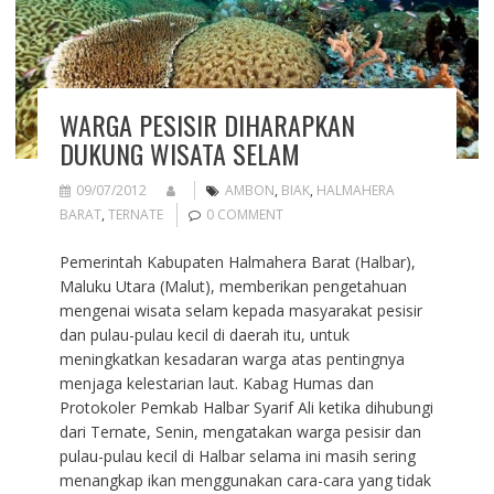
WARGA PESISIR DIHARAPKAN
DUKUNG WISATA SELAM
09/07/2012
AMBON
,
BIAK
,
HALMAHERA
BARAT
,
TERNATE
0 COMMENT
Pemerintah Kabupaten Halmahera Barat (Halbar),
Maluku Utara (Malut), memberikan pengetahuan
mengenai wisata selam kepada masyarakat pesisir
dan pulau-pulau kecil di daerah itu, untuk
meningkatkan kesadaran warga atas pentingnya
menjaga kelestarian laut. Kabag Humas dan
Protokoler Pemkab Halbar Syarif Ali ketika dihubungi
dari Ternate, Senin, mengatakan warga pesisir dan
pulau-pulau kecil di Halbar selama ini masih sering
menangkap ikan menggunakan cara-cara yang tidak