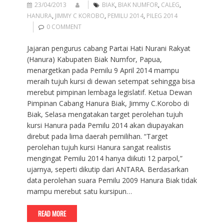
23/04/2013
BIAK
,
BIAK NUMFOR
,
CALEG
,
HANURA
,
JIMMY C KOROBO
,
PEMILU 2014
,
PILEG 2014
0 COMMENT
Jajaran pengurus cabang Partai Hati Nurani Rakyat
(Hanura) Kabupaten Biak Numfor, Papua,
menargetkan pada Pemilu 9 April 2014 mampu
meraih tujuh kursi di dewan setempat sehingga bisa
merebut pimpinan lembaga legislatif. Ketua Dewan
Pimpinan Cabang Hanura Biak, Jimmy C.Korobo di
Biak, Selasa mengatakan target perolehan tujuh
kursi Hanura pada Pemilu 2014 akan diupayakan
direbut pada lima daerah pemilihan. “Target
perolehan tujuh kursi Hanura sangat realistis
mengingat Pemilu 2014 hanya diikuti 12 parpol,”
ujarnya, seperti dikutip dari ANTARA. Berdasarkan
data perolehan suara Pemilu 2009 Hanura Biak tidak
mampu merebut satu kursipun…
READ MORE