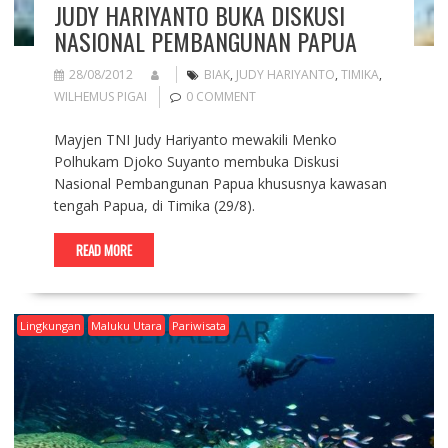
JUDY HARIYANTO BUKA DISKUSI
NASIONAL PEMBANGUNAN PAPUA
28/08/2012
BIAK
,
JUDY HARIYANTO
,
TIMIKA
,
WILHEMUS PIGAI
0 COMMENT
Mayjen TNI Judy Hariyanto mewakili Menko
Polhukam Djoko Suyanto membuka Diskusi
Nasional Pembangunan Papua khususnya kawasan
tengah Papua, di Timika (29/8).
READ MORE
Lingkungan
Maluku Utara
Pariwisata