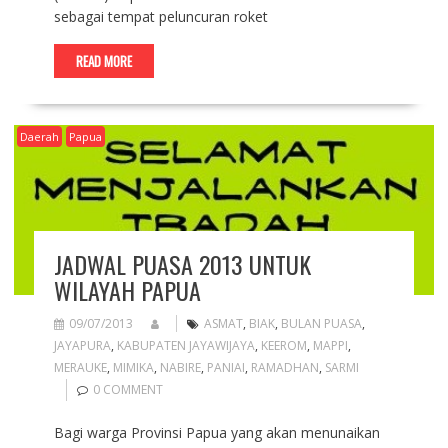
sebagai tempat peluncuran roket
READ MORE
Daerah
Papua
JADWAL PUASA 2013 UNTUK
WILAYAH PAPUA
09/07/2013
ASMAT
,
BIAK
,
BULAN PUASA
,
JAYAPURA
,
KABUPATEN JAYAWIJAYA
,
KEEROM
,
MAPPI
,
MERAUKE
,
MIMIKA
,
NABIRE
,
PANIAI
,
RAMADHAN
,
SARMI
0 COMMENT
Bagi warga Provinsi Papua yang akan menunaikan