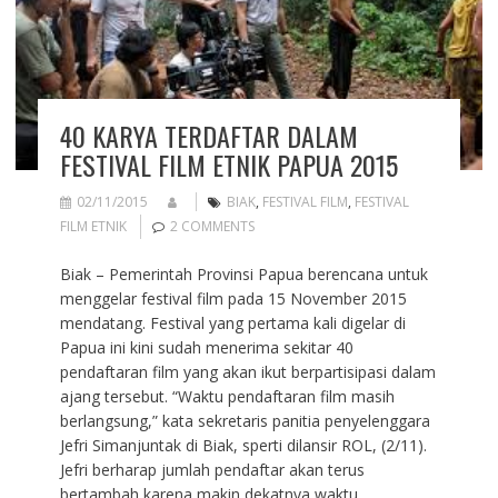
40 KARYA TERDAFTAR DALAM
FESTIVAL FILM ETNIK PAPUA 2015
02/11/2015
BIAK
,
FESTIVAL FILM
,
FESTIVAL
FILM ETNIK
2 COMMENTS
Biak – Pemerintah Provinsi Papua berencana untuk
menggelar festival film pada 15 November 2015
mendatang. Festival yang pertama kali digelar di
Papua ini kini sudah menerima sekitar 40
pendaftaran film yang akan ikut berpartisipasi dalam
ajang tersebut. “Waktu pendaftaran film masih
berlangsung,” kata sekretaris panitia penyelenggara
Jefri Simanjuntak di Biak, sperti dilansir ROL, (2/11).
Jefri berharap jumlah pendaftar akan terus
bertambah karena makin dekatnya waktu