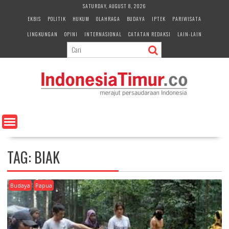
S
SATURDAY, AUGUST 8, 2026
k
EKBIS
POLITIK
HUKUM
OLAHRAGA
BUDAYA
IPTEK
PARIWISATA
i
LINGKUNGAN
OPINI
INTERNASIONAL
CATATAN REDAKSI
LAIN-LAIN
p
t
o
c
o
n
t
e
n
t
TAG:
BIAK
Budaya
Papua