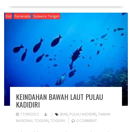
Hot
Pariwisata
Sulawesi Tengah
KEINDAHAN BAWAH LAUT PULAU
KADIDIRI
17/09/2012
BIAK
,
PULAU KADIDIRI
,
TAMAN
NASIONAL TOGEAN
,
TOGEAN
0 COMMENT