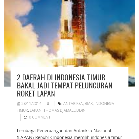
2 DAERAH DI INDONESIA TIMUR
BAKAL JADI TEMPAT PELUNCURAN
ROKET LAPAN
28/11/2014
ANTARIKSA
,
BIAK
,
INDONESIA
TIMUR
,
LAPAN
,
THOMAS DJAMALUDDIN
0 COMMENT
Lembaga Penerbangan dan Antariksa Nasional
(LAPAN) Republik Indonesia memilih indonesia timur