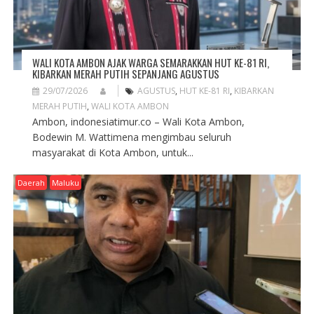
WALI KOTA AMBON AJAK WARGA SEMARAKKAN HUT KE-81 RI,
KIBARKAN MERAH PUTIH SEPANJANG AGUSTUS
29/07/2026
AGUSTUS
,
HUT KE-81 RI
,
KIBARKAN
MERAH PUTIH
,
WALI KOTA AMBON
Ambon, indonesiatimur.co – Wali Kota Ambon,
Bodewin M. Wattimena mengimbau seluruh
masyarakat di Kota Ambon, untuk...
Daerah
Maluku