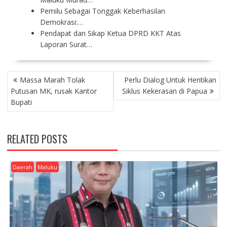
Pemilu Sebagai Tonggak Keberhasilan
Demokrasi:…
Pendapat dan Sikap Ketua DPRD KKT Atas
Laporan Surat…
P
Massa Marah Tolak
Perlu Dialog Untuk Hentikan
O
Putusan MK, rusak Kantor
Siklus Kekerasan di Papua
S
Bupati
T
N
A
RELATED POSTS
V
I
G
Daerah
Maluku
A
T
I
O
N