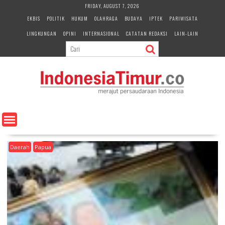
S
FRIDAY, AUGUST 7, 2026
k
EKBIS
POLITIK
HUKUM
OLAHRAGA
BUDAYA
IPTEK
PARIWISATA
i
LINGKUNGAN
OPINI
INTERNASIONAL
CATATAN REDAKSI
LAIN-LAIN
p
t
o
c
o
n
t
e
n
t
Daerah
Papua