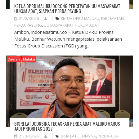
KETUA DPRD MALUKU DORONG PERCEPATAN UU MASYARAKAT
HUKUM ADAT, SIAPKAN PERDA PAYUNG
21/07/2026
KETUA DPRD MALUKU
,
PERCEPATAN
,
PERDA PAYUNG
,
UU MASYARAKAT HUKUM ADAT
Ambon, indonesiatimur.co – Ketua DPRD Provinsi
Maluku, Benhur Watubun mengapresiasi pelaksanaan
Focus Group Discussion (FGD) yang...
Daerah
Maluku
BISRI LATUCONSINA TEGASKAN PERDA ADAT MALUKU HARUS
JADI PRIORITAS 2027
21/07/2026
BISRI LATUCONSINA
,
PERDA ADAT