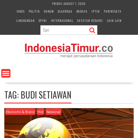
S
FRIDAY, AUGUST 7, 2026
k
EKBIS
POLITIK
HUKUM
OLAHRAGA
BUDAYA
IPTEK
PARIWISATA
i
LINGKUNGAN
OPINI
INTERNASIONAL
CATATAN REDAKSI
LAIN-LAIN
p
t
o
c
o
n
t
e
n
t
TAG:
BUDI SETIAWAN
Ekonomi & Bisnis
Hot
Nasional