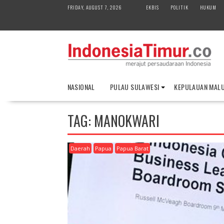
S
FRIDAY, AUGUST 7, 2026
EKBIS
POLITIK
HUKUM
k
i
p
t
o
c
o
NASIONAL
PULAU SULAWESI
KEPULAUAN MAL
n
t
e
TAG:
MANOKWARI
n
t
Daerah
Papua
Papua Barat