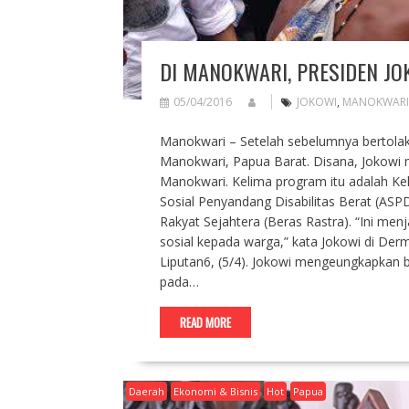
DI MANOKWARI, PRESIDEN J
05/04/2016
JOKOWI
,
MANOKWARI
Manokwari – Setelah sebelumnya bertolak 
Manokwari, Papua Barat. Disana, Jokowi
Manokwari. Kelima program itu adalah Kelu
Sosial Penyandang Disabilitas Berat (ASPD
Rakyat Sejahtera (Beras Rastra). “Ini m
sosial kepada warga,” kata Jokowi di Derm
Liputan6, (5/4). Jokowi mengeungkapkan 
pada…
READ MORE
Daerah
Ekonomi & Bisnis
Hot
Papua