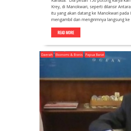
Kanada. “Dia pesan 150 potong karya kami,
Krey, di Manokwari, seperti dilansir Antar
itu yang akan datang ke Manokwari pada 
mengambil dan mengirimnya langsung ke Ka
READ MORE
Daerah
Ekonomi & Bisnis
Papua Barat