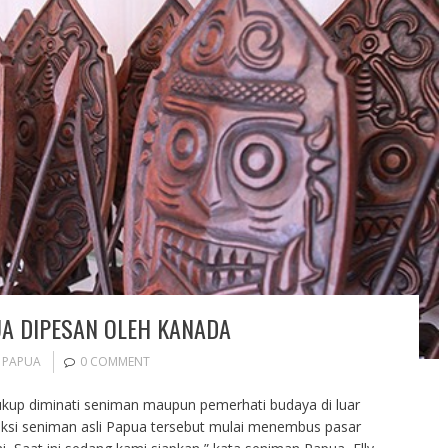
UA DIPESAN OLEH KANADA
 PAPUA
0 COMMENT
ukup diminati seniman maupun pemerhati budaya di luar
duksi seniman asli Papua tersebut mulai menembus pasar