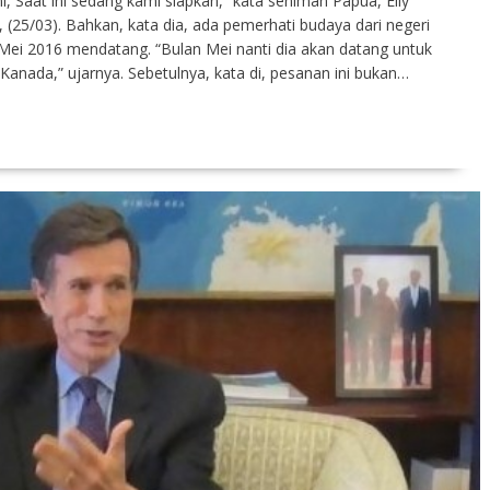
 Saat ini sedang kami siapkan,” kata seniman Papua, Elly
a, (25/03). Bahkan, kata dia, ada pemerhati budaya dari negeri
Mei 2016 mendatang. “Bulan Mei nanti dia akan datang untuk
nada,” ujarnya. Sebetulnya, kata di, pesanan ini bukan…