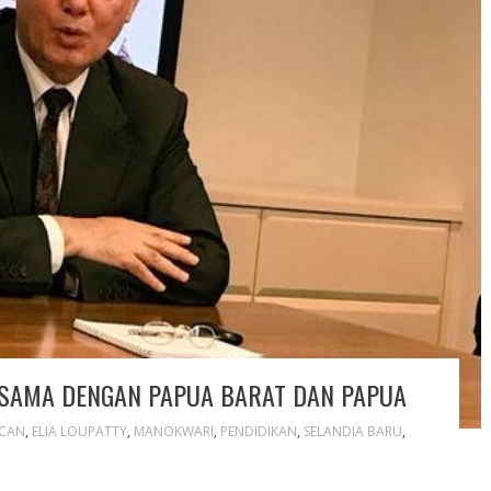
ASAMA DENGAN PAPUA BARAT DAN PAPUA
CAN
,
ELIA LOUPATTY
,
MANOKWARI
,
PENDIDIKAN
,
SELANDIA BARU
,