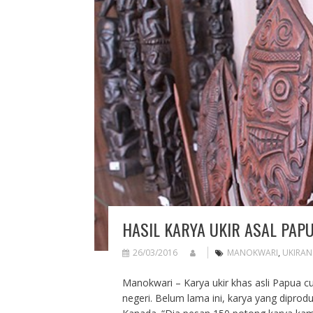
HASIL KARYA UKIR ASAL PAP
26/03/2016
MANOKWARI
,
UKIRAN
Manokwari – Karya ukir khas asli Papua c
negeri. Belum lama ini, karya yang dipro