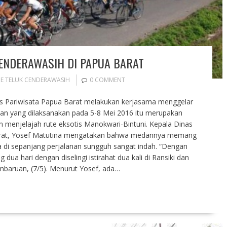
ENDERAWASIH DI PAPUA BARAT
E TELUK CENDERAWASIH
0 COMMENT
s Pariwisata Papua Barat melakukan kerjasama menggelar
tan yang dilaksanakan pada 5-8 Mei 2016 itu merupakan
n menjelajah rute eksotis Manokwari-Bintuni. Kepala Dinas
Barat, Yosef Matutina mengatakan bahwa medannya memang
a di sepanjang perjalanan sungguh sangat indah. “Dengan
dua hari dengan diselingi istirahat dua kali di Ransiki dan
embaruan, (7/5). Menurut Yosef, ada…