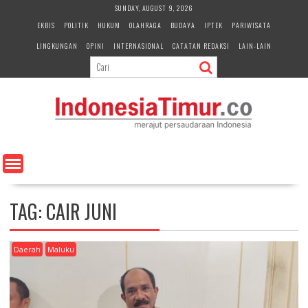
S
SUNDAY, AUGUST 9, 2026
k
EKBIS
POLITIK
HUKUM
OLAHRAGA
BUDAYA
IPTEK
PARIWISATA
i
LINGKUNGAN
OPINI
INTERNASIONAL
CATATAN REDAKSI
LAIN-LAIN
p
t
o
c
o
n
t
e
n
t
TAG:
CAIR JUNI
Daerah
Maluku