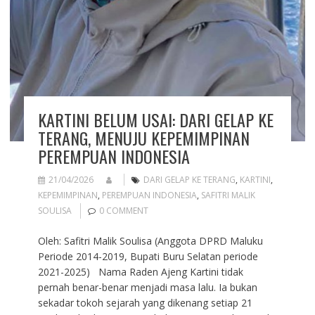
KARTINI BELUM USAI: DARI GELAP KE
TERANG, MENUJU KEPEMIMPINAN
PEREMPUAN INDONESIA
21/04/2026
DARI GELAP KE TERANG
,
KARTINI
,
KEPEMIMPINAN
,
PEREMPUAN INDONESIA
,
SAFITRI MALIK
SOULISA
0 COMMENT
Oleh: Safitri Malik Soulisa (Anggota DPRD Maluku
Periode 2014-2019, Bupati Buru Selatan periode
2021-2025) Nama Raden Ajeng Kartini tidak
pernah benar-benar menjadi masa lalu. Ia bukan
sekadar tokoh sejarah yang dikenang setiap 21