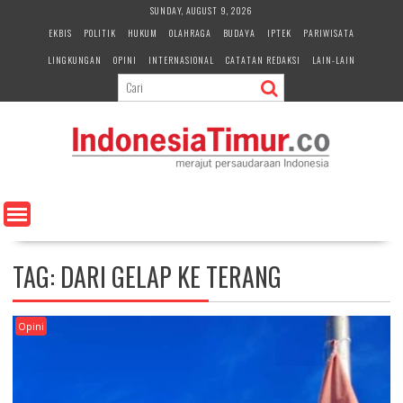
S
SUNDAY, AUGUST 9, 2026
k
EKBIS
POLITIK
HUKUM
OLAHRAGA
BUDAYA
IPTEK
PARIWISATA
i
LINGKUNGAN
OPINI
INTERNASIONAL
CATATAN REDAKSI
LAIN-LAIN
p
t
o
c
o
n
t
e
n
t
TAG:
DARI GELAP KE TERANG
Opini