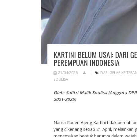
KARTINI BELUM USAI: DARI 
PEREMPUAN INDONESIA
21/04/2026
DARI GELAP KE TERA
SOULISA
Oleh: Safitri Malik Soulisa (Anggota D
2021-2025)
Nama Raden Ajeng Kartini tidak pernah be
yang dikenang setiap 21 April, melainkan 
menemukan bentuk barunya dalam wajah p