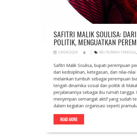
SAFITRI MALIK SOULISA: DA
POLITIK, MENGUATKAN PERE
24/04/2026
IBU RUMAH TANGGA
Safitri Malik Soulisa, bupati perempuan p
dari kedisiplinan, ketegasan, dan nilai-nila
melainkan tumbuh sebagai perempuan biasa
tengah dinamika sosial dan politik di Mal
perjalanannya sebagai ibu rumah tangga. 
menyimpan semangat aktif yang sudah terb
dalam kegiatan organisasi seperti pramuk
READ MORE