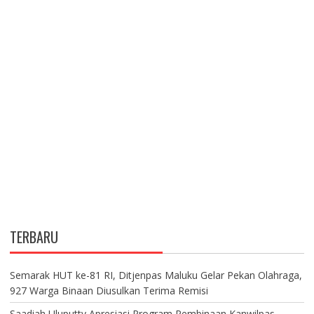
A
T
I
O
N
TERBARU
Semarak HUT ke-81 RI, Ditjenpas Maluku Gelar Pekan Olahraga,
927 Warga Binaan Diusulkan Terima Remisi
Saadiah Uluputty Apresiasi Program Pembinaan Kanwilpas