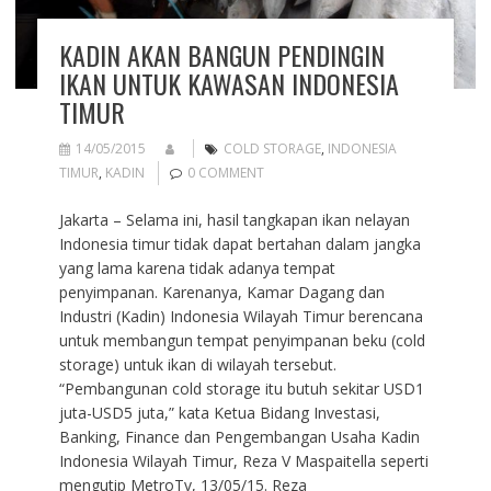
KADIN AKAN BANGUN PENDINGIN
IKAN UNTUK KAWASAN INDONESIA
TIMUR
14/05/2015
COLD STORAGE
,
INDONESIA
TIMUR
,
KADIN
0 COMMENT
Jakarta – Selama ini, hasil tangkapan ikan nelayan
Indonesia timur tidak dapat bertahan dalam jangka
yang lama karena tidak adanya tempat
penyimpanan. Karenanya, Kamar Dagang dan
Industri (Kadin) Indonesia Wilayah Timur berencana
untuk membangun tempat penyimpanan beku (cold
storage) untuk ikan di wilayah tersebut.
“Pembangunan cold storage itu butuh sekitar USD1
juta-USD5 juta,” kata Ketua Bidang Investasi,
Banking, Finance dan Pengembangan Usaha Kadin
Indonesia Wilayah Timur, Reza V Maspaitella seperti
mengutip MetroTv, 13/05/15. Reza