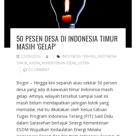
50 PESEN DESA DI INDONESIA TIMUR
MASIH ‘GELAP’
22/05/2016
INDONESIA TERANG
,
INDONESIA
TIMUR
,
KADIN
,
KEMENTERIAN ESDM
,
LISTRIK
0 COMMENT
Bogor – Hingga kini separuh atau sekitar 50 persen
desa yang ada di kawasan timur Indonesia masih
gelap. Artinya, wilayah tersebut sampai saat ini
masih belum mendapatkan jaringan listrik yang
memadai. Hal itu dikatakan oleh Ketua Satuan
Tugas Program Indonesia Terang (PIT) Said Didu
dalam Sarasehan bertajuk Sinergi Kementerian
ESDM Wujudkan Kedaulatan Energi Melalui