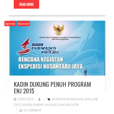
READ MORE
Agenda
Nasional
KADIN DUKUNG PENUH PROGRAM
ENJ 2015
29/05/2015
EKSPEDISI NUSANTARA JAYA
,
ENJ
2015
,
KADIN
,
KAMAR DAGANG DAN INDUSTRI
0 COMMENT