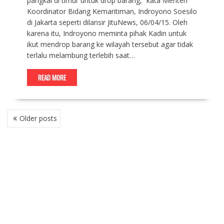
pangkal di timur untuk drop barang,” kata Menteri
Koordinator Bidang Kemaritiman, Indroyono Soesilo
di Jakarta seperti dilansir JituNews, 06/04/15. Oleh
karena itu, Indroyono meminta pihak Kadin untuk
ikut mendrop barang ke wilayah tersebut agar tidak
terlalu melambung terlebih saat…
READ MORE
P
Older posts
O
S
T
S
N
A
V
I
G