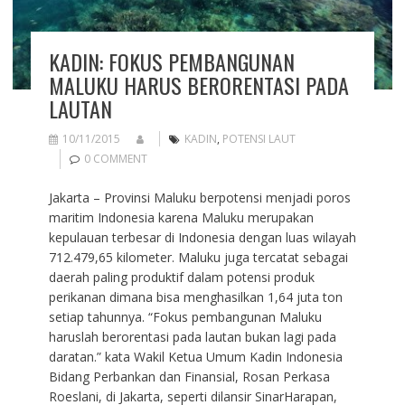
KADIN: FOKUS PEMBANGUNAN
MALUKU HARUS BERORENTASI PADA
LAUTAN
10/11/2015
KADIN
,
POTENSI LAUT
0 COMMENT
Jakarta – Provinsi Maluku berpotensi menjadi poros
maritim Indonesia karena Maluku merupakan
kepulauan terbesar di Indonesia dengan luas wilayah
712.479,65 kilometer. Maluku juga tercatat sebagai
daerah paling produktif dalam potensi produk
perikanan dimana bisa menghasilkan 1,64 juta ton
setiap tahunnya. “Fokus pembangunan Maluku
haruslah berorentasi pada lautan bukan lagi pada
daratan.” kata Wakil Ketua Umum Kadin Indonesia
Bidang Perbankan dan Finansial, Rosan Perkasa
Roeslani, di Jakarta, seperti dilansir SinarHarapan,