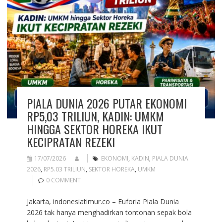
PIALA DUNIA 2026 PUTAR EKONOMI
RP5,03 TRILIUN, KADIN: UMKM
HINGGA SEKTOR HOREKA IKUT
KECIPRATAN REZEKI
17/07/2026
EKONOMI
,
KADIN
,
PIALA DUNIA
2026
,
RP5.03 TRILIUN
,
SEKTOR HOREKA
,
UMKM
0 COMMENT
Jakarta, indonesiatimur.co – Euforia Piala Dunia
2026 tak hanya menghadirkan tontonan sepak bola