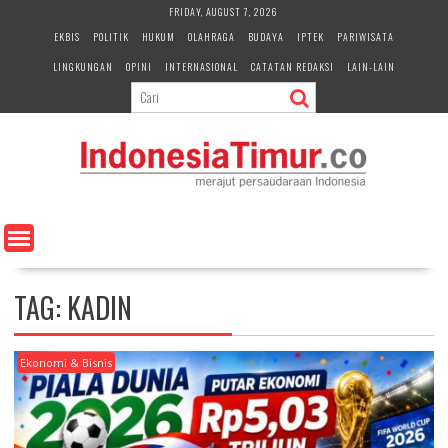
S
FRIDAY, AUGUST 7, 2026
k
EKBIS
POLITIK
HUKUM
OLAHRAGA
BUDAYA
IPTEK
PARIWISATA
i
LINGKUNGAN
OPINI
INTERNASIONAL
CATATAN REDAKSI
LAIN-LAIN
p
t
o
c
o
n
t
e
n
t
TAG:
KADIN
Ekonomi & Bisnis