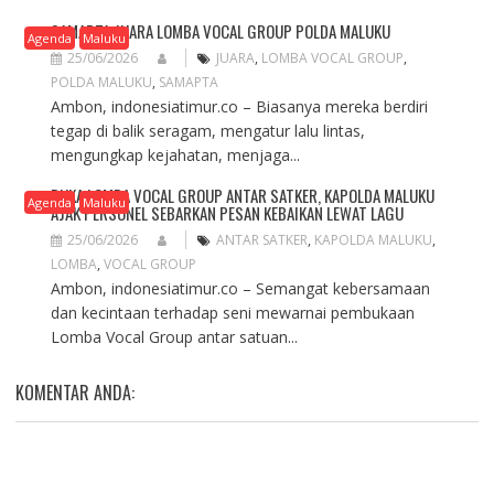
SAMAPTA JUARA LOMBA VOCAL GROUP POLDA MALUKU
Agenda
Maluku
25/06/2026
JUARA
,
LOMBA VOCAL GROUP
,
POLDA MALUKU
,
SAMAPTA
Ambon, indonesiatimur.co – Biasanya mereka berdiri
tegap di balik seragam, mengatur lalu lintas,
mengungkap kejahatan, menjaga...
BUKA LOMBA VOCAL GROUP ANTAR SATKER, KAPOLDA MALUKU
Agenda
Maluku
AJAK PERSONEL SEBARKAN PESAN KEBAIKAN LEWAT LAGU
25/06/2026
ANTAR SATKER
,
KAPOLDA MALUKU
,
LOMBA
,
VOCAL GROUP
Ambon, indonesiatimur.co – Semangat kebersamaan
dan kecintaan terhadap seni mewarnai pembukaan
Lomba Vocal Group antar satuan...
KOMENTAR ANDA: