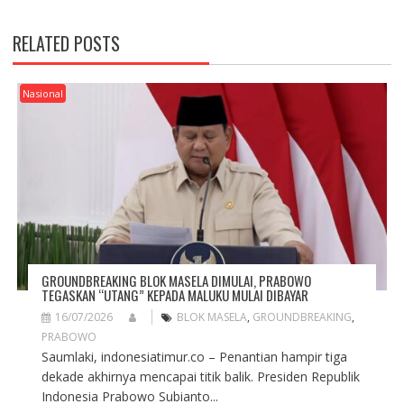
T
N
RELATED POSTS
A
V
I
Nasional
G
A
T
I
O
N
GROUNDBREAKING BLOK MASELA DIMULAI, PRABOWO
TEGASKAN “UTANG” KEPADA MALUKU MULAI DIBAYAR
16/07/2026
BLOK MASELA
,
GROUNDBREAKING
,
PRABOWO
Saumlaki, indonesiatimur.co – Penantian hampir tiga
dekade akhirnya mencapai titik balik. Presiden Republik
Indonesia Prabowo Subianto...