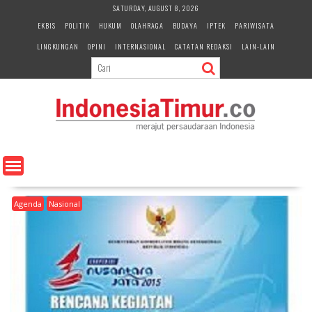
S
SATURDAY, AUGUST 8, 2026
k
EKBIS
POLITIK
HUKUM
OLAHRAGA
BUDAYA
IPTEK
PARIWISATA
i
LINGKUNGAN
OPINI
INTERNASIONAL
CATATAN REDAKSI
LAIN-LAIN
p
t
o
c
o
n
t
e
n
t
Agenda
Nasional