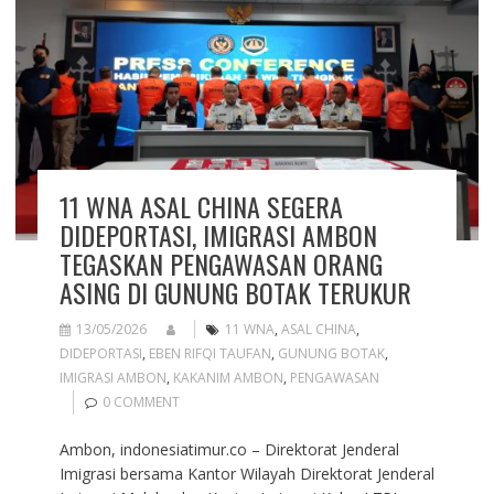
11 WNA ASAL CHINA SEGERA
DIDEPORTASI, IMIGRASI AMBON
TEGASKAN PENGAWASAN ORANG
ASING DI GUNUNG BOTAK TERUKUR
13/05/2026
11 WNA
,
ASAL CHINA
,
DIDEPORTASI
,
EBEN RIFQI TAUFAN
,
GUNUNG BOTAK
,
IMIGRASI AMBON
,
KAKANIM AMBON
,
PENGAWASAN
0 COMMENT
Ambon, indonesiatimur.co – Direktorat Jenderal
Imigrasi bersama Kantor Wilayah Direktorat Jenderal