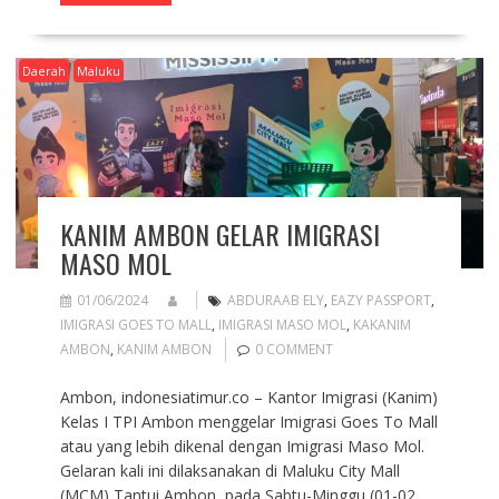
Daerah
Maluku
KANIM AMBON GELAR IMIGRASI
MASO MOL
01/06/2024
ABDURAAB ELY
,
EAZY PASSPORT
,
IMIGRASI GOES TO MALL
,
IMIGRASI MASO MOL
,
KAKANIM
AMBON
,
KANIM AMBON
0 COMMENT
Ambon, indonesiatimur.co – Kantor Imigrasi (Kanim)
Kelas I TPI Ambon menggelar Imigrasi Goes To Mall
atau yang lebih dikenal dengan Imigrasi Maso Mol.
Gelaran kali ini dilaksanakan di Maluku City Mall
(MCM) Tantui Ambon, pada Sabtu-Minggu (01-02