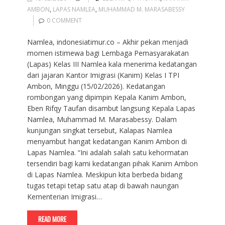
AMBON
,
LAPAS NAMLEA
,
MUHAMMAD M. MARASABESSY
0 COMMENT
Namlea, indonesiatimur.co – Akhir pekan menjadi
momen istimewa bagi Lembaga Pemasyarakatan
(Lapas) Kelas III Namlea kala menerima kedatangan
dari jajaran Kantor Imigrasi (Kanim) Kelas I TPI
Ambon, Minggu (15/02/2026). Kedatangan
rombongan yang dipimpin Kepala Kanim Ambon,
Eben Rifqy Taufan disambut langsung Kepala Lapas
Namlea, Muhammad M. Marasabessy. Dalam
kunjungan singkat tersebut, Kalapas Namlea
menyambut hangat kedatangan Kanim Ambon di
Lapas Namlea. “Ini adalah salah satu kehormatan
tersendiri bagi kami kedatangan pihak Kanim Ambon
di Lapas Namlea. Meskipun kita berbeda bidang
tugas tetapi tetap satu atap di bawah naungan
Kementerian Imigrasi…
READ MORE