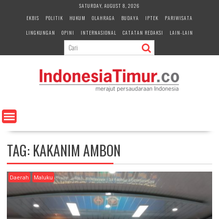
S
SATURDAY, AUGUST 8, 2026
k
EKBIS
POLITIK
HUKUM
OLAHRAGA
BUDAYA
IPTEK
PARIWISATA
i
LINGKUNGAN
OPINI
INTERNASIONAL
CATATAN REDAKSI
LAIN-LAIN
p
t
o
c
o
n
t
e
n
t
TAG:
KAKANIM AMBON
Daerah
Maluku