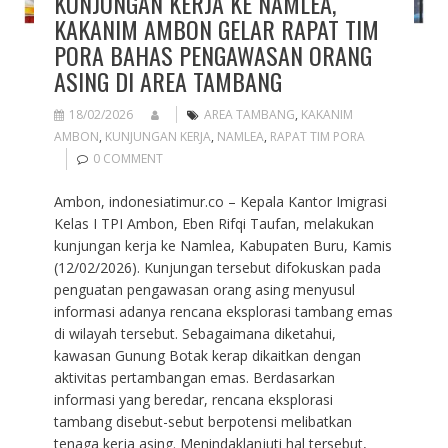
KUNJUNGAN KERJA KE NAMLEA,
KAKANIM AMBON GELAR RAPAT TIM
PORA BAHAS PENGAWASAN ORANG
ASING DI AREA TAMBANG
18/02/2026
AREA TAMBANG
,
KAKANIM
AMBON
,
KUNJUNGAN KERJA
,
NAMLEA
,
RAPAT TIM PORA
0 COMMENT
Ambon, indonesiatimur.co – Kepala Kantor Imigrasi
Kelas I TPI Ambon, Eben Rifqi Taufan, melakukan
kunjungan kerja ke Namlea, Kabupaten Buru, Kamis
(12/02/2026). Kunjungan tersebut difokuskan pada
penguatan pengawasan orang asing menyusul
informasi adanya rencana eksplorasi tambang emas
di wilayah tersebut. Sebagaimana diketahui,
kawasan Gunung Botak kerap dikaitkan dengan
aktivitas pertambangan emas. Berdasarkan
informasi yang beredar, rencana eksplorasi
tambang disebut-sebut berpotensi melibatkan
tenaga kerja asing. Menindaklanjuti hal tersebut,