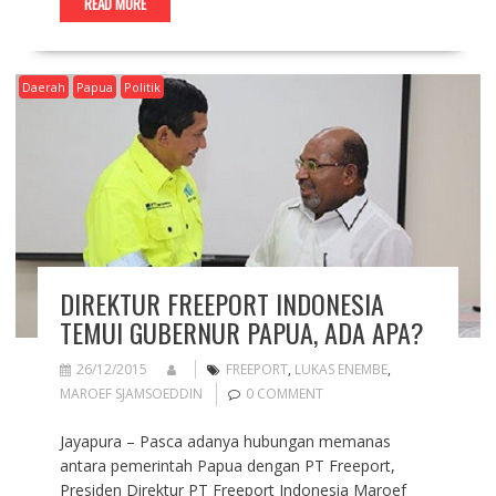
READ MORE
Daerah
Papua
Politik
DIREKTUR FREEPORT INDONESIA
TEMUI GUBERNUR PAPUA, ADA APA?
26/12/2015
FREEPORT
,
LUKAS ENEMBE
,
MAROEF SJAMSOEDDIN
0 COMMENT
Jayapura – Pasca adanya hubungan memanas
antara pemerintah Papua dengan PT Freeport,
Presiden Direktur PT Freeport Indonesia Maroef