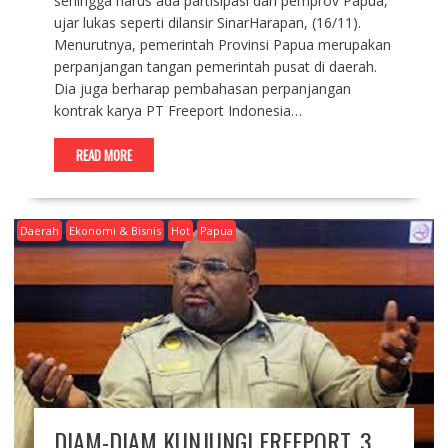
sehingga harus ada partisipasi dari pemprov Papua,”
ujar lukas seperti dilansir SinarHarapan, (16/11).
Menurutnya, pemerintah Provinsi Papua merupakan
perpanjangan tangan pemerintah pusat di daerah.
Dia juga berharap pembahasan perpanjangan
kontrak karya PT Freeport Indonesia…
READ MORE
Daerah
Ekonomi & Bisnis
Hot
Papua
DIAM-DIAM KUNJUNGI FREEPORT, 3