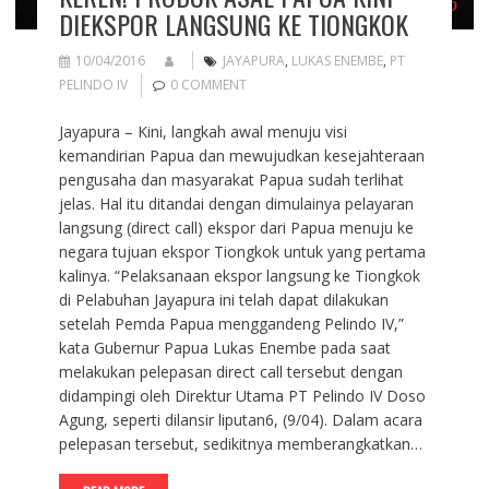
DIEKSPOR LANGSUNG KE TIONGKOK
10/04/2016
JAYAPURA
,
LUKAS ENEMBE
,
PT
PELINDO IV
0 COMMENT
Jayapura – Kini, langkah awal menuju visi
kemandirian Papua dan mewujudkan kesejahteraan
pengusaha dan masyarakat Papua sudah terlihat
jelas. Hal itu ditandai dengan dimulainya pelayaran
langsung (direct call) ekspor dari Papua menuju ke
negara tujuan ekspor Tiongkok untuk yang pertama
kalinya. “Pelaksanaan ekspor langsung ke Tiongkok
di Pelabuhan Jayapura ini telah dapat dilakukan
setelah Pemda Papua menggandeng Pelindo IV,”
kata Gubernur Papua Lukas Enembe pada saat
melakukan pelepasan direct call tersebut dengan
didampingi oleh Direktur Utama PT Pelindo IV Doso
Agung, seperti dilansir liputan6, (9/04). Dalam acara
pelepasan tersebut, sedikitnya memberangkatkan…