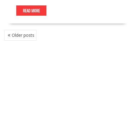
READ MORE
P
Older posts
O
S
T
S
N
A
V
I
G
A
T
I
O
N