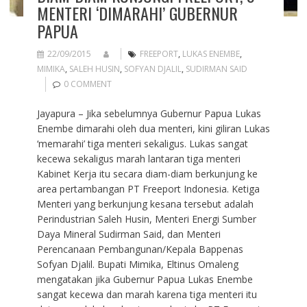
MENTERI ‘DIMARAHI’ GUBERNUR
PAPUA
22/09/2015
FREEPORT
,
LUKAS ENEMBE
,
MIMIKA
,
SALEH HUSIN
,
SOFYAN DJALIL
,
SUDIRMAN SAID
0 COMMENT
Jayapura – Jika sebelumnya Gubernur Papua Lukas
Enembe dimarahi oleh dua menteri, kini giliran Lukas
‘memarahi’ tiga menteri sekaligus. Lukas sangat
kecewa sekaligus marah lantaran tiga menteri
Kabinet Kerja itu secara diam-diam berkunjung ke
area pertambangan PT Freeport Indonesia. Ketiga
Menteri yang berkunjung kesana tersebut adalah
Perindustrian Saleh Husin, Menteri Energi Sumber
Daya Mineral Sudirman Said, dan Menteri
Perencanaan Pembangunan/Kepala Bappenas
Sofyan Djalil. Bupati Mimika, Eltinus Omaleng
mengatakan jika Gubernur Papua Lukas Enembe
sangat kecewa dan marah karena tiga menteri itu