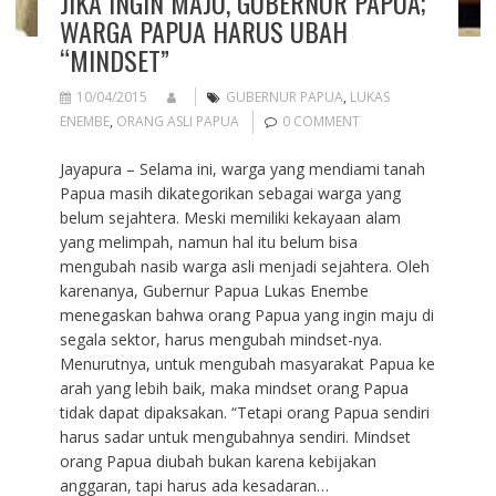
JIKA INGIN MAJU, GUBERNUR PAPUA;
WARGA PAPUA HARUS UBAH
“MINDSET”
10/04/2015
GUBERNUR PAPUA
,
LUKAS
ENEMBE
,
ORANG ASLI PAPUA
0 COMMENT
Jayapura – Selama ini, warga yang mendiami tanah
Papua masih dikategorikan sebagai warga yang
belum sejahtera. Meski memiliki kekayaan alam
yang melimpah, namun hal itu belum bisa
mengubah nasib warga asli menjadi sejahtera. Oleh
karenanya, Gubernur Papua Lukas Enembe
menegaskan bahwa orang Papua yang ingin maju di
segala sektor, harus mengubah mindset-nya.
Menurutnya, untuk mengubah masyarakat Papua ke
arah yang lebih baik, maka mindset orang Papua
tidak dapat dipaksakan. “Tetapi orang Papua sendiri
harus sadar untuk mengubahnya sendiri. Mindset
orang Papua diubah bukan karena kebijakan
anggaran, tapi harus ada kesadaran…