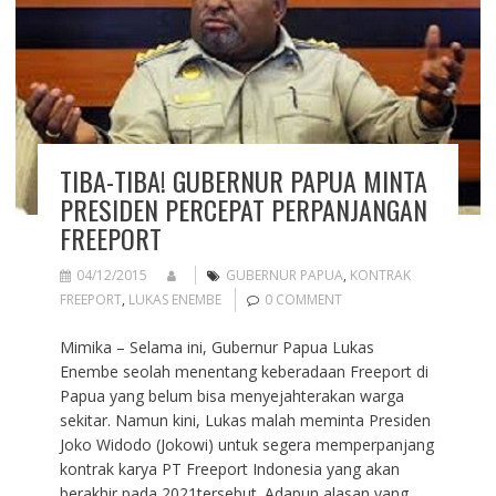
TIBA-TIBA! GUBERNUR PAPUA MINTA
PRESIDEN PERCEPAT PERPANJANGAN
FREEPORT
04/12/2015
GUBERNUR PAPUA
,
KONTRAK
FREEPORT
,
LUKAS ENEMBE
0 COMMENT
Mimika – Selama ini, Gubernur Papua Lukas
Enembe seolah menentang keberadaan Freeport di
Papua yang belum bisa menyejahterakan warga
sekitar. Namun kini, Lukas malah meminta Presiden
Joko Widodo (Jokowi) untuk segera memperpanjang
kontrak karya PT Freeport Indonesia yang akan
berakhir pada 2021tersebut. Adapun alasan yang