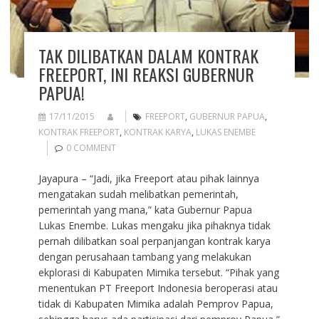
TAK DILIBATKAN DALAM KONTRAK
FREEPORT, INI REAKSI GUBERNUR
PAPUA!
17/11/2015
FREEPORT
,
GUBERNUR PAPUA
,
KONTRAK FREEPORT
,
KONTRAK KARYA
,
LUKAS ENEMBE
0 COMMENT
Jayapura – “Jadi, jika Freeport atau pihak lainnya
mengatakan sudah melibatkan pemerintah,
pemerintah yang mana,” kata Gubernur Papua
Lukas Enembe. Lukas mengaku jika pihaknya tidak
pernah dilibatkan soal perpanjangan kontrak karya
dengan perusahaan tambang yang melakukan
ekplorasi di Kabupaten Mimika tersebut. “Pihak yang
menentukan PT Freeport Indonesia beroperasi atau
tidak di Kabupaten Mimika adalah Pemprov Papua,