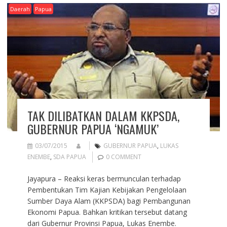
Daerah
Papua
TAK DILIBATKAN DALAM KKPSDA,
GUBERNUR PAPUA ‘NGAMUK’
03/07/2015
GUBERNUR PAPUA
,
LUKAS
ENEMBE
,
SDA PAPUA
0 COMMENT
Jayapura – Reaksi keras bermunculan terhadap
Pembentukan Tim Kajian Kebijakan Pengelolaan
Sumber Daya Alam (KKPSDA) bagi Pembangunan
Ekonomi Papua. Bahkan kritikan tersebut datang
dari Gubernur Provinsi Papua, Lukas Enembe.