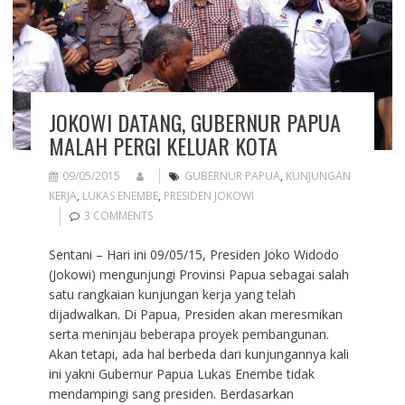
JOKOWI DATANG, GUBERNUR PAPUA
MALAH PERGI KELUAR KOTA
09/05/2015
GUBERNUR PAPUA
,
KUNJUNGAN
KERJA
,
LUKAS ENEMBE
,
PRESIDEN JOKOWI
3 COMMENTS
Sentani – Hari ini 09/05/15, Presiden Joko Widodo
(Jokowi) mengunjungi Provinsi Papua sebagai salah
satu rangkaian kunjungan kerja yang telah
dijadwalkan. Di Papua, Presiden akan meresmikan
serta meninjau beberapa proyek pembangunan.
Akan tetapi, ada hal berbeda dari kunjungannya kali
ini yakni Gubernur Papua Lukas Enembe tidak
mendampingi sang presiden. Berdasarkan