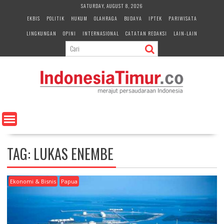
S
SATURDAY, AUGUST 8, 2026
k
EKBIS
POLITIK
HUKUM
OLAHRAGA
BUDAYA
IPTEK
PARIWISATA
i
LINGKUNGAN
OPINI
INTERNASIONAL
CATATAN REDAKSI
LAIN-LAIN
p
t
o
c
o
n
t
e
n
t
TAG:
LUKAS ENEMBE
Ekonomi & Bisnis
Papua