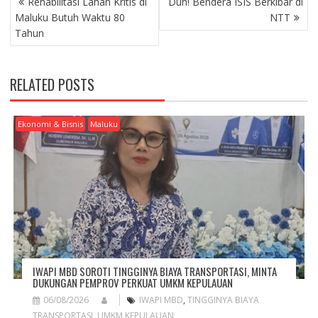
Rehabilitasi Lahan Kritis di
Duh! Bendera ISIS Berkibar di
O
Maluku Butuh Waktu 80
NTT
S
Tahun
T
N
A
RELATED POSTS
V
I
G
Ekonomi & Bisnis
Maluku
A
T
I
O
N
IWAPI MBD SOROTI TINGGINYA BIAYA TRANSPORTASI, MINTA
DUKUNGAN PEMPROV PERKUAT UMKM KEPULAUAN
06/08/2026
IWAPI MBD
,
TINGGINYA BIAYA
TRANSPORTASI
,
UMKM KEPULAUAN