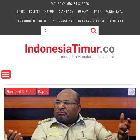
S
SATURDAY, AUGUST 8, 2026
k
EKBIS
POLITIK
HUKUM
OLAHRAGA
BUDAYA
IPTEK
PARIWISATA
i
LINGKUNGAN
OPINI
INTERNASIONAL
CATATAN REDAKSI
LAIN-LAIN
p
t
o
c
o
n
t
e
n
t
Ekonomi & Bisnis
Papua