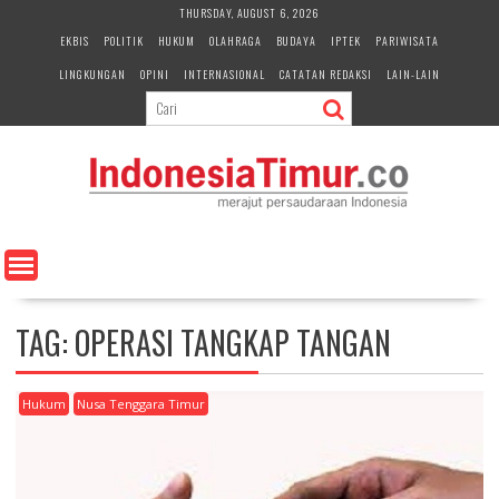
S
THURSDAY, AUGUST 6, 2026
k
EKBIS
POLITIK
HUKUM
OLAHRAGA
BUDAYA
IPTEK
PARIWISATA
i
LINGKUNGAN
OPINI
INTERNASIONAL
CATATAN REDAKSI
LAIN-LAIN
p
t
o
c
o
n
t
e
n
t
TAG:
OPERASI TANGKAP TANGAN
Hukum
Nusa Tenggara Timur