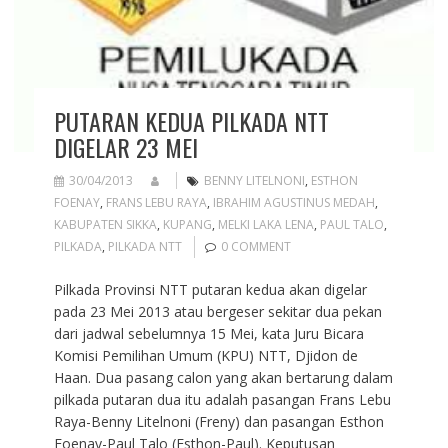
PUTARAN KEDUA PILKADA NTT
DIGELAR 23 MEI
30/04/2013
BENNY LITELNONI
,
ESTHON
FOENAY
,
FRANS LEBU RAYA
,
IBRAHIM AGUSTINUS MEDAH
,
KABUPATEN SIKKA
,
KUPANG
,
MELKI LAKA LENA
,
PAUL TALO
,
PILKADA
,
PILKADA NTT
0 COMMENT
Pilkada Provinsi NTT putaran kedua akan digelar
pada 23 Mei 2013 atau bergeser sekitar dua pekan
dari jadwal sebelumnya 15 Mei, kata Juru Bicara
Komisi Pemilihan Umum (KPU) NTT, Djidon de
Haan. Dua pasang calon yang akan bertarung dalam
pilkada putaran dua itu adalah pasangan Frans Lebu
Raya-Benny Litelnoni (Freny) dan pasangan Esthon
Foenay-Paul Talo (Esthon-Paul). Keputusan