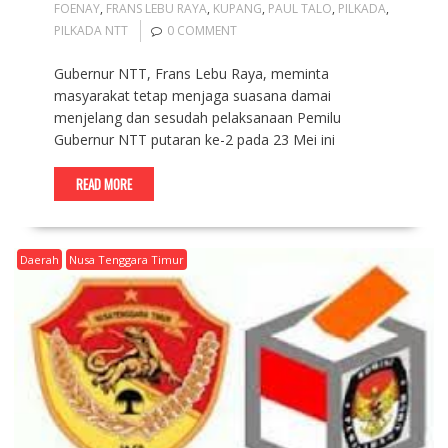
FOENAY
,
FRANS LEBU RAYA
,
KUPANG
,
PAUL TALO
,
PILKADA
,
PILKADA NTT
0 COMMENT
Gubernur NTT, Frans Lebu Raya, meminta
masyarakat tetap menjaga suasana damai
menjelang dan sesudah pelaksanaan Pemilu
Gubernur NTT putaran ke-2 pada 23 Mei ini
READ MORE
Daerah
Nusa Tenggara Timur