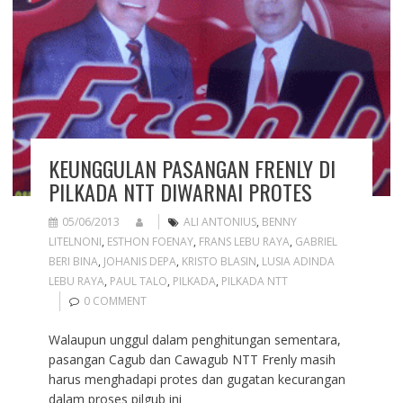
KEUNGGULAN PASANGAN FRENLY DI
PILKADA NTT DIWARNAI PROTES
05/06/2013
ALI ANTONIUS
,
BENNY
LITELNONI
,
ESTHON FOENAY
,
FRANS LEBU RAYA
,
GABRIEL
BERI BINA
,
JOHANIS DEPA
,
KRISTO BLASIN
,
LUSIA ADINDA
LEBU RAYA
,
PAUL TALO
,
PILKADA
,
PILKADA NTT
0 COMMENT
Walaupun unggul dalam penghitungan sementara,
pasangan Cagub dan Cawagub NTT Frenly masih
harus menghadapi protes dan gugatan kecurangan
dalam proses pilgub ini