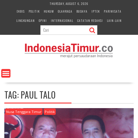
S
THURSDAY, AUGUST 6, 2026
k
EKBIS
POLITIK
HUKUM
OLAHRAGA
BUDAYA
IPTEK
PARIWISATA
i
LINGKUNGAN
OPINI
INTERNASIONAL
CATATAN REDAKSI
LAIN-LAIN
p
t
o
c
o
n
t
e
n
t
TAG:
PAUL TALO
Nusa Tenggara Timur
Politik