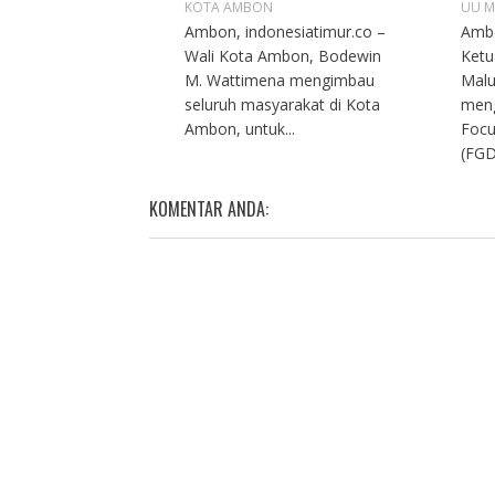
KOTA AMBON
UU M
Ambon, indonesiatimur.co –
Ambo
Wali Kota Ambon, Bodewin
Ketu
M. Wattimena mengimbau
Malu
seluruh masyarakat di Kota
meng
Ambon, untuk...
Focu
(FGD
KOMENTAR ANDA: