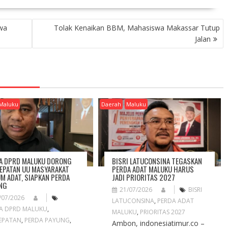
wa
Tolak Kenaikan BBM, Mahasiswa Makassar Tutup
Jalan
Maluku
Daerah
Maluku
A DPRD MALUKU DORONG
BISRI LATUCONSINA TEGASKAN
EPATAN UU MASYARAKAT
PERDA ADAT MALUKU HARUS
M ADAT, SIAPKAN PERDA
JADI PRIORITAS 2027
NG
21/07/2026
BISRI
/07/2026
LATUCONSINA
,
PERDA ADAT
A DPRD MALUKU
,
MALUKU
,
PRIORITAS 2027
EPATAN
,
PERDA PAYUNG
,
Ambon, indonesiatimur.co –