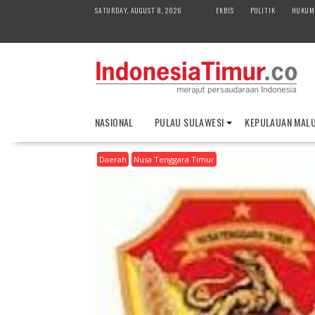
S
SATURDAY, AUGUST 8, 2026
EKBIS
POLITIK
HUKUM
k
i
p
t
o
c
o
NASIONAL
PULAU SULAWESI
KEPULAUAN MAL
n
t
Daerah
Nusa Tenggara Timur
e
n
t