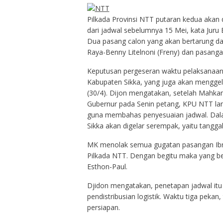
Pilkada Provinsi NTT putaran kedua akan 
dari jadwal sebelumnya 15 Mei, kata Jur
Dua pasang calon yang akan bertarung da
Raya-Benny Litelnoni (Freny) dan pasanga
Keputusan pergeseran waktu pelaksanaan
Kabupaten Sikka, yang juga akan menggela
(30/4). Dijon mengatakan, setelah Mahka
Gubernur pada Senin petang, KPU NTT la
guna membahas penyesuaian jadwal. Dalam
Sikka akan digelar serempak, yaitu tanggal
MK menolak semua gugatan pasangan Ibr
Pilkada NTT. Dengan begitu maka yang b
Esthon-Paul.
Djidon mengatakan, penetapan jadwal it
pendistribusian logistik. Waktu tiga pekan,
persiapan.