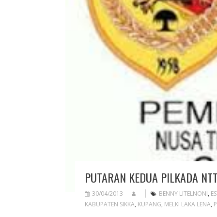
PUTARAN KEDUA PILKADA NTT
30/04/2013
BENNY LITELNONI
,
E
KABUPATEN SIKKA
,
KUPANG
,
MELKI LAKA LENA
,
P