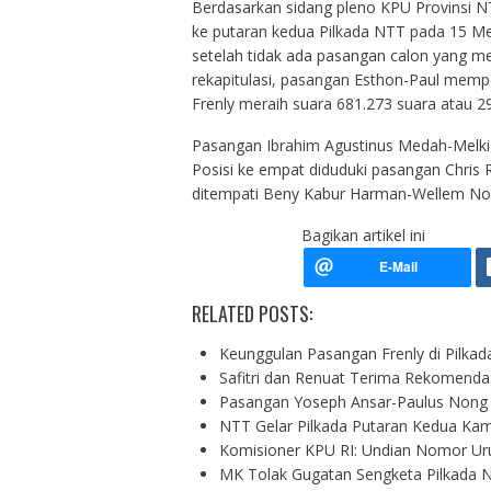
Berdasarkan sidang pleno KPU Provinsi N
ke putaran kedua Pilkada NTT pada 15 Me
setelah tidak ada pasangan calon yang mer
rekapitulasi, pasangan Esthon-Paul memp
Frenly meraih suara 681.273 suara atau 29
Pasangan Ibrahim Agustinus Medah-Melki 
Posisi ke empat diduduki pasangan Chris 
ditempati Beny Kabur Harman-Wellem Nop
Bagikan artikel ini
RELATED POSTS:
Keunggulan Pasangan Frenly di Pilkad
Safitri dan Renuat Terima Rekomendas
Pasangan Yoseph Ansar-Paulus Nong M
NTT Gelar Pilkada Putaran Kedua Kam
Komisioner KPU RI: Undian Nomor Uru
MK Tolak Gugatan Sengketa Pilkada 