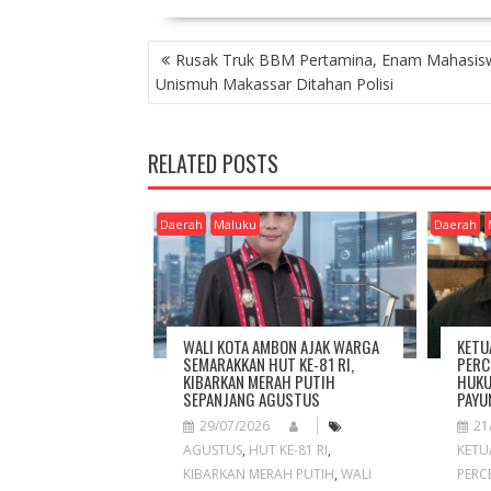
P
Rusak Truk BBM Pertamina, Enam Mahasis
O
Unismuh Makassar Ditahan Polisi
S
T
N
RELATED POSTS
A
V
I
Daerah
Maluku
Daerah
G
A
T
I
O
WALI KOTA AMBON AJAK WARGA
KETU
N
SEMARAKKAN HUT KE-81 RI,
PERC
KIBARKAN MERAH PUTIH
HUKU
SEPANJANG AGUSTUS
PAYU
29/07/2026
21
AGUSTUS
,
HUT KE-81 RI
,
KETU
KIBARKAN MERAH PUTIH
,
WALI
PERC