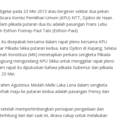
digelar pada 23 Mei 2013 atau bergeser sekitar dua pekan
u Bicara Komisi Pemilihan Umum (KPU) NTT, Djidon de Haan.
lam pilkada putaran dua itu adalah pasangan Frans Lebu
n Esthon Foenay-Paul Talo (Esthon-Paul).
 itu disepakati bersama dalam rapat pleno bersama KPU
r Pilkada Sikka putaran kedua, kata Djidon di Kupang, Selasa
mah Konstitusi (MK) menetapkan perkara sengketa Pilkada
ngsung mengundang KPU Sikka untuk menggelar rapat pleno
 rapat itu diputuskan bahwa pilkada Gubernur dan pilkada
 23 Mei.
ahim Agustinus Medah-Melki Laka Lena dalam sengketa
erhak maju ke putaran kedua adalah pasangan Frensy dan
u setelah mempertimbangkan persiapan pengadaan dan
 terhitung dari dari saat ini, dirasa cukup untuk melakukan