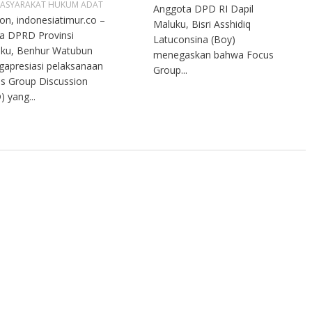
ASYARAKAT HUKUM ADAT
Anggota DPD RI Dapil
n, indonesiatimur.co –
Maluku, Bisri Asshidiq
a DPRD Provinsi
Latuconsina (Boy)
ku, Benhur Watubun
menegaskan bahwa Focus
apresiasi pelaksanaan
Group...
s Group Discussion
) yang...