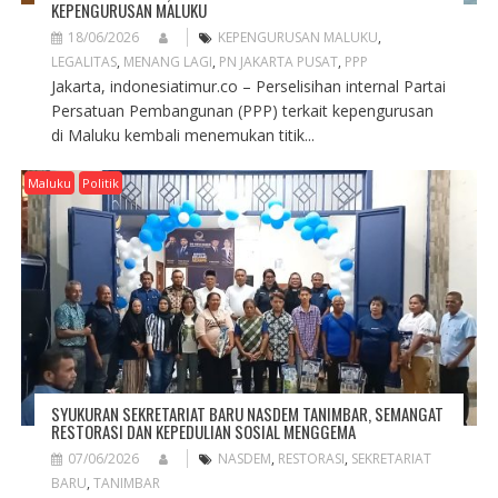
KEPENGURUSAN MALUKU
18/06/2026
KEPENGURUSAN MALUKU
,
LEGALITAS
,
MENANG LAGI
,
PN JAKARTA PUSAT
,
PPP
Jakarta, indonesiatimur.co – Perselisihan internal Partai
Persatuan Pembangunan (PPP) terkait kepengurusan
di Maluku kembali menemukan titik...
Maluku
Politik
SYUKURAN SEKRETARIAT BARU NASDEM TANIMBAR, SEMANGAT
RESTORASI DAN KEPEDULIAN SOSIAL MENGGEMA
07/06/2026
NASDEM
,
RESTORASI
,
SEKRETARIAT
BARU
,
TANIMBAR