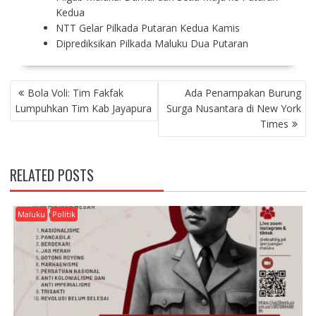
Kedua
NTT Gelar Pilkada Putaran Kedua Kamis
Diprediksikan Pilkada Maluku Dua Putaran
P
Bola Voli: Tim Fakfak
Ada Penampakan Burung
O
Lumpuhkan Tim Kab Jayapura
Surga Nusantara di New York
S
Times
T
N
A
RELATED POSTS
V
I
G
Maluku
Politik
A
T
I
O
N