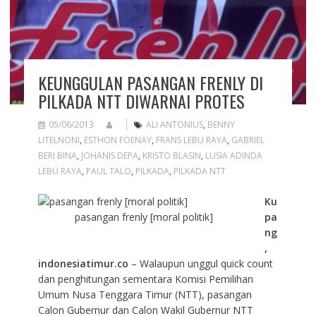
KEUNGGULAN PASANGAN FRENLY DI
PILKADA NTT DIWARNAI PROTES
05/06/2013
ALI ANTONIUS
,
BENNY
LITELNONI
,
ESTHON FOENAY
,
FRANS LEBU RAYA
,
GABRIEL
BERI BINA
,
JOHANIS DEPA
,
KRISTO BLASIN
,
LUSIA ADINDA
LEBU RAYA
,
PAUL TALO
,
PILKADA
,
PILKADA NTT
Ku
pasangan frenly [moral politik]
pa
ng
,
indonesiatimur.co
– Walaupun unggul quick count
dan penghitungan sementara Komisi Pemilihan
Umum Nusa Tenggara Timur (NTT), pasangan
Calon Gubernur dan Calon Wakil Gubernur NTT