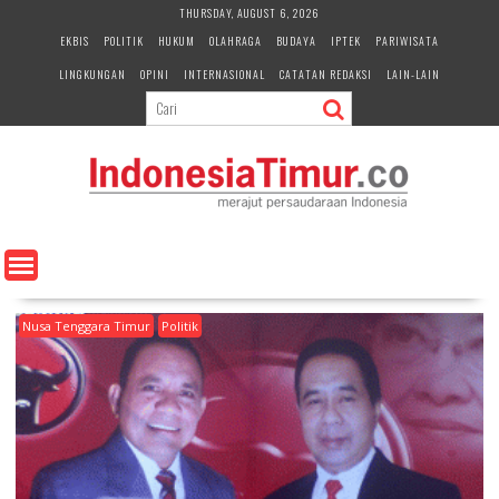
S
THURSDAY, AUGUST 6, 2026
k
EKBIS
POLITIK
HUKUM
OLAHRAGA
BUDAYA
IPTEK
PARIWISATA
i
LINGKUNGAN
OPINI
INTERNASIONAL
CATATAN REDAKSI
LAIN-LAIN
p
t
o
c
o
n
t
e
n
t
Nusa Tenggara Timur
Politik