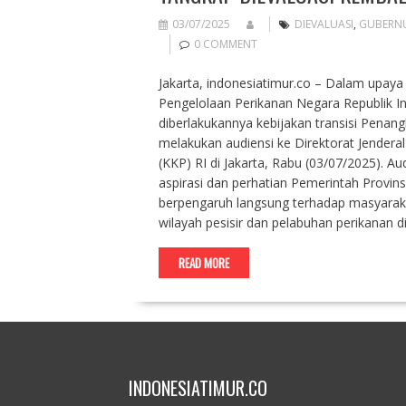
03/07/2025
DIEVALUASI
,
GUBERN
0 COMMENT
Jakarta, indonesiatimur.co – Dalam upaya
Pengelolaan Perikanan Negara Republik I
diberlakukannya kebijakan transisi Penang
melakukan audiensi ke Direktorat Jendera
(KKP) RI di Jakarta, Rabu (03/07/2025). 
aspirasi dan perhatian Pemerintah Provins
berpengaruh langsung terhadap masyaraka
wilayah pesisir dan pelabuhan perikanan 
READ MORE
INDONESIATIMUR.CO