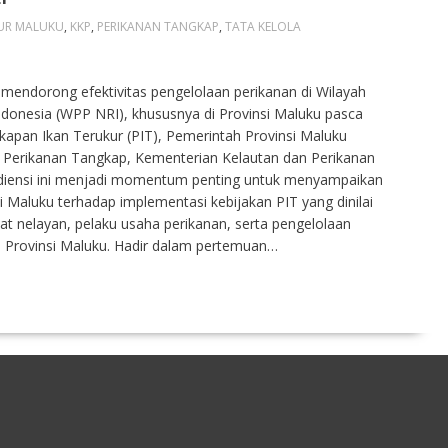
UR MALUKU
,
KKP
,
PERIKANAN TANGKAP
,
TATA KELOLA
 mendorong efektivitas pengelolaan perikanan di Wilayah
ndonesia (WPP NRI), khususnya di Provinsi Maluku pasca
kapan Ikan Terukur (PIT), Pemerintah Provinsi Maluku
l Perikanan Tangkap, Kementerian Kelautan dan Perikanan
Audiensi ini menjadi momentum penting untuk menyampaikan
i Maluku terhadap implementasi kebijakan PIT yang dinilai
t nelayan, pelaku usaha perikanan, serta pengelolaan
di Provinsi Maluku. Hadir dalam pertemuan…